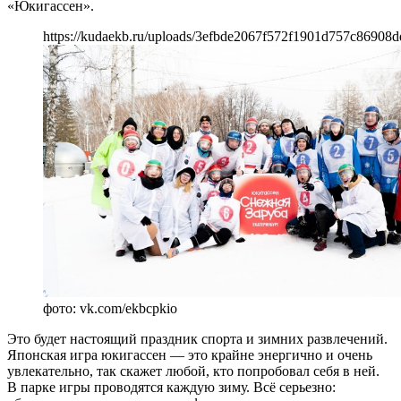
«Юкигассен».
https://kudaekb.ru/uploads/3efbde2067f572f1901d757c86908d
фото: vk.com/ekbcpkio
Это будет настоящий праздник спорта и зимних развлечений.
Японская игра юкигассен — это крайне энергично и очень
увлекательно, так скажет любой, кто попробовал себя в ней.
В парке игры проводятся каждую зиму. Всё серьезно: