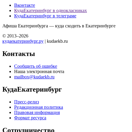
Вконтакте
КудаЕкатеринбург в однокласниках
КудаЕкатеринбург в телеграме
Афиша Екатеринбурга — куда сходить в Екатеринбурге
© 2013–2026
кудаекатеринбург.ру
| kudaekb.ru
Контакты
Сообщить об ошибке
Наша электронная почта
mailbox@kudaekb.ru
КудаЕкатеринбург
Пресс-релиз
Редакционная политика
Правовая информация
Формат ресурса
Сотрудничество