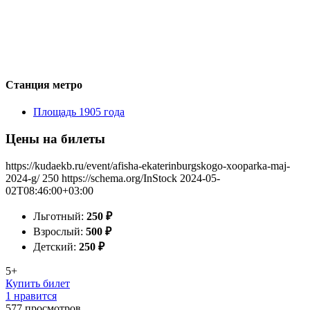
Станция метро
Площадь 1905 года
Цены на билеты
https://kudaekb.ru/event/afisha-ekaterinburgskogo-xooparka-maj-
2024-g/
250
https://schema.org/InStock
2024-05-
02T08:46:00+03:00
Льготный:
250
₽
Взрослый:
500
₽
Детский:
250
₽
5+
Купить билет
1 нравится
577
просмотров