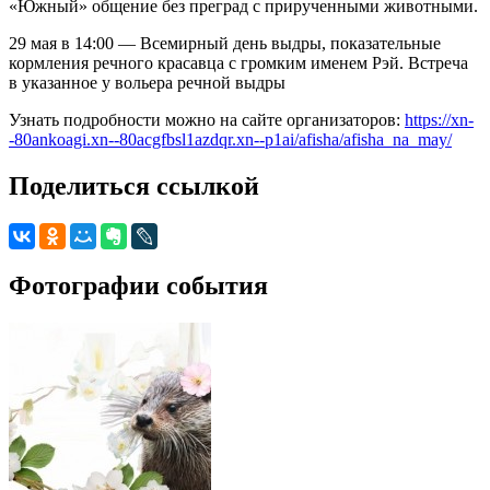
«Южный» общение без преград с прирученными животными.
29 мая в 14:00 — Всемирный день выдры, показательные
кормления речного красавца с громким именем Рэй. Встреча
в указанное у вольера речной выдры
Узнать подробности можно на сайте организаторов:
https://xn-
-80ankoagi.xn--80acgfbsl1azdqr.xn--p1ai/afisha/afisha_na_may/
Поделиться ссылкой
Фотографии события