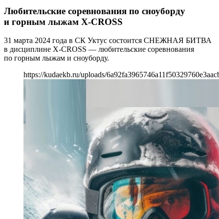
Любительские соревнования по сноуборду
и горным лыжам X-CROSS
31 марта 2024 года в СК Уктус состоится СНЕЖНАЯ БИТВА
в дисциплине X-CROSS — любительские соревнования
по горным лыжам и сноуборду.
https://kudaekb.ru/uploads/6a92fa3965746a11f50329760e3aac