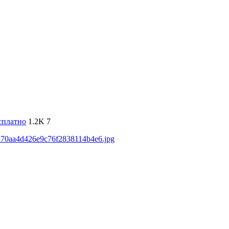
сплатно
1.2K
7
7ea70aa4d426e9c76f2838114b4e6.jpg