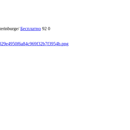
terinburge/
Бесплатно
92
0
50029e4950f6a84c969f32b7f3954b.png