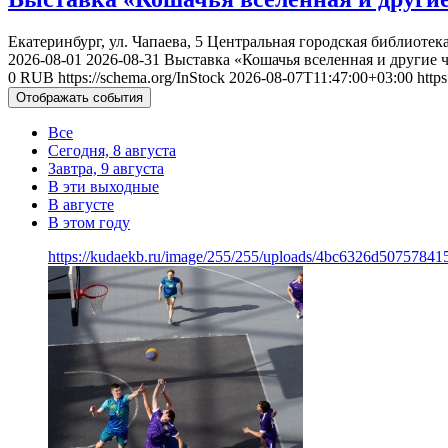
Екатеринбург, ул. Чапаева, 5
Центральная городская библиотека
2026-08-01
2026-08-31
Выставка «Кошачья вселенная и другие 
0
RUB
https://schema.org/InStock
2026-08-07T11:47:00+03:00
http
Отображать события
Все
Сегодня, 8 августа
Завтра, 9 августа
В эти выходные
В августе
В этом году
https://kudaekb.ru/image/255/255/uploads/4bc6326d50757841