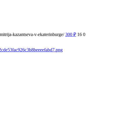
mitrija-kazantseva-v-ekaterinburge/
300
₽
16
0
fb2cde53fac926c3b8beeeefabd7.png