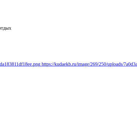
отдых
efda183811df18ee.png
https://kudaekb.ru/image/269/250/uploads/7a0d