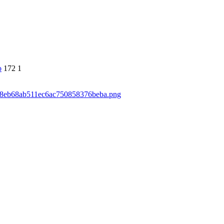
о
172
1
59d8eb68ab511ec6ac750858376beba.png