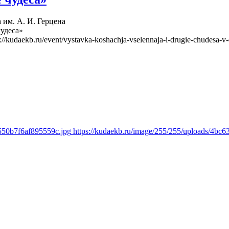
 им. А. И. Герцена
чудеса»
s://kudaekb.ru/event/vystavka-koshachja-vselennaja-i-drugie-chudesa-v-
550b7f6af895559c.jpg
https://kudaekb.ru/image/255/255/uploads/4b