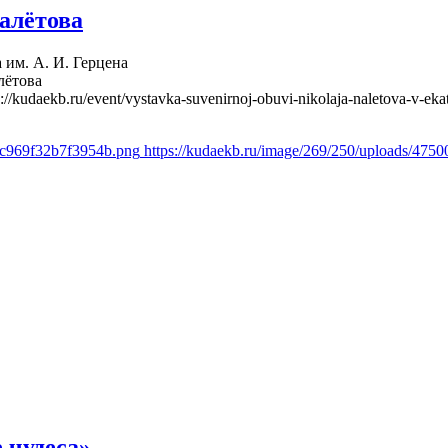
алётова
 им. А. И. Герцена
лётова
s://kudaekb.ru/event/vystavka-suvenirnoj-obuvi-nikolaja-naletova-v-eka
4c969f32b7f3954b.png
https://kudaekb.ru/image/269/250/uploads/47
 чудеса»