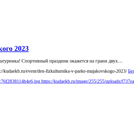
ого 2023
ультурника! Спортивный праздник окажется на грани двух…
s://kudaekb.ru/event/den-fizkulturnika-v-parke-majakovskogo-2023/
Бе
9c76f2838114b4e6.jpg
https://kudaekb.ru/image/255/255/uploads/f73