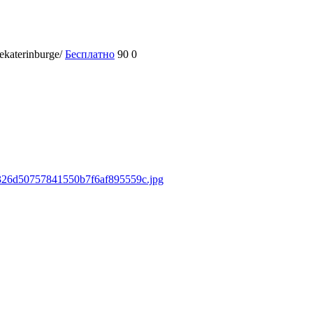
ekaterinburge/
Бесплатно
90
0
c6326d50757841550b7f6af895559c.jpg