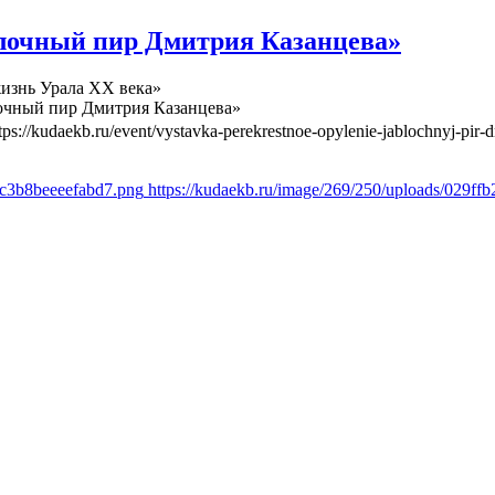
лочный пир Дмитрия Казанцева»
изнь Урала ХХ века»
очный пир Дмитрия Казанцева»
tps://kudaekb.ru/event/vystavka-perekrestnoe-opylenie-jablochnyj-pir-d
6c3b8beeeefabd7.png
https://kudaekb.ru/image/269/250/uploads/029f