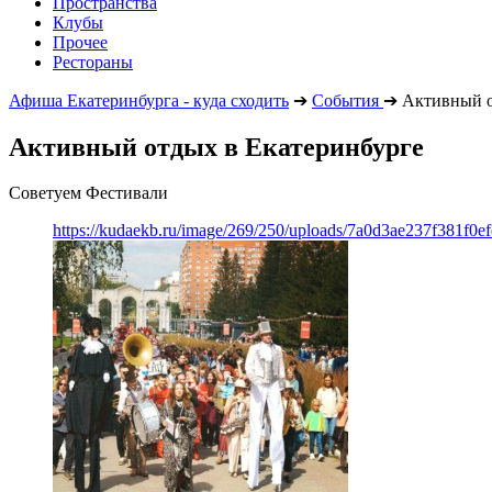
Пространства
Клубы
Прочее
Рестораны
Афиша Екатеринбурга - куда сходить
➔
События
➔
Активный 
Активный отдых в Екатеринбурге
Советуем Фестивали
https://kudaekb.ru/image/269/250/uploads/7a0d3ae237f381f0