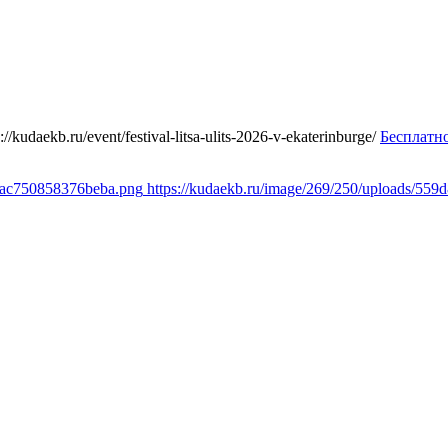
s://kudaekb.ru/event/festival-litsa-ulits-2026-v-ekaterinburge/
Бесплатн
c6ac750858376beba.png
https://kudaekb.ru/image/269/250/uploads/5