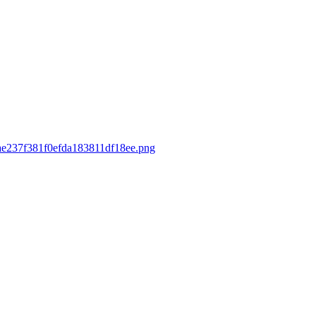
3ae237f381f0efda183811df18ee.png