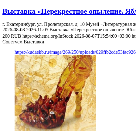
Выставка «Перекрестное опыление. Яб
г. Екатеринбург, ул. Пролетарская, д. 10
Музей «Литературная ж
2026-08-08
2026-11-05
Выставка «Перекрестное опыление. Ябл
200
RUB
https://schema.org/InStock
2026-08-07T15:54:00+03:00
ht
Советуем Выставки
https://kudaekb.ru/image/269/250/uploads/029ffb2cde53fac92