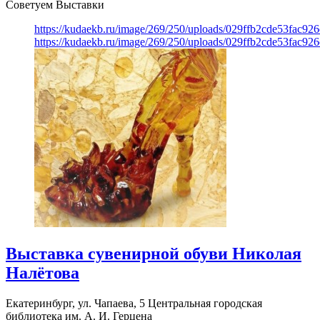
Советуем Выставки
https://kudaekb.ru/image/269/250/uploads/029ffb2cde53fac92
https://kudaekb.ru/image/269/250/uploads/029ffb2cde53fac92
Выставка сувенирной обуви Николая
Налётова
Екатеринбург, ул. Чапаева, 5
Центральная городская
библиотека им. А. И. Герцена