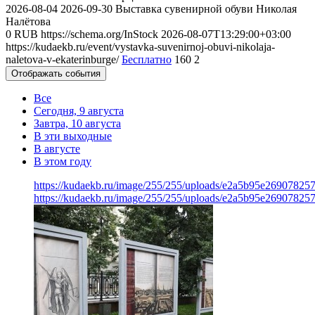
2026-08-04
2026-09-30
Выставка сувенирной обуви Николая
Налётова
0
RUB
https://schema.org/InStock
2026-08-07T13:29:00+03:00
https://kudaekb.ru/event/vystavka-suvenirnoj-obuvi-nikolaja-
naletova-v-ekaterinburge/
Бесплатно
160
2
Отображать события
Все
Сегодня, 9 августа
Завтра, 10 августа
В эти выходные
В августе
В этом году
https://kudaekb.ru/image/255/255/uploads/e2a5b95e2690782
https://kudaekb.ru/image/255/255/uploads/e2a5b95e2690782