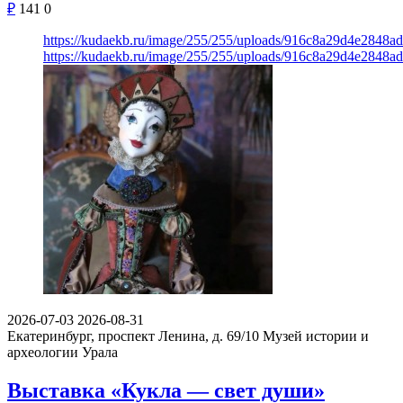
₽
141
0
https://kudaekb.ru/image/255/255/uploads/916c8a29d4e2848a
https://kudaekb.ru/image/255/255/uploads/916c8a29d4e2848a
2026-07-03
2026-08-31
Екатеринбург, проспект Ленина, д. 69/10
Музей истории и
археологии Урала
Выставка «Кукла — свет души»