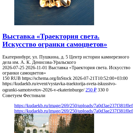
Выставка «Траектория света.
Искусство огранки самоцветов»
Екатеринбург, ул. Пушкина, д. 5
Центр истории камнерезного
дела им. А. К. Денисова-Уральского
2026-07-25
2026-11-01
Выставка «Траектория света. Искусство
огранки самоцветов»
150
RUB
https://schema.org/InStock
2026-07-21T10:52:00+03:00
https://kudaekb.ru/event/vystavka-traektorija-sveta-iskusstvo-
ogranki-samotsvetov-2026-v-ekaterinburge/
250
₽
330
0
Советуем Фестивали
https://kudaekb.ru/image/269/250/uploads/7a0d3ae237f381f0
https://kudaekb.ru/image/269/250/uploads/7a0d3ae237f381f0