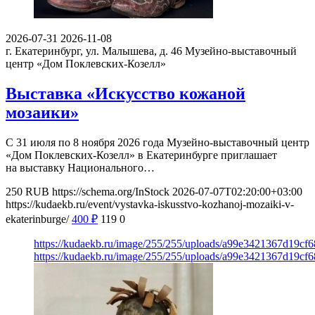
2026-07-31
2026-11-08
г. Екатеринбург, ул. Малышева, д. 46
Музейно-выставочный
центр «Дом Поклевских-Козелл»
Выставка «Искусство кожаной
мозаики»
С 31 июля по 8 ноября 2026 года Музейно-выставочный центр
«Дом Поклевских-Козелл» в Екатеринбурге приглашает
на выставку Национального…
250
RUB
https://schema.org/InStock
2026-07-07T02:20:00+03:00
https://kudaekb.ru/event/vystavka-iskusstvo-kozhanoj-mozaiki-v-
ekaterinburge/
400
₽
119
0
https://kudaekb.ru/image/255/255/uploads/a99e3421367d19c
https://kudaekb.ru/image/255/255/uploads/a99e3421367d19c