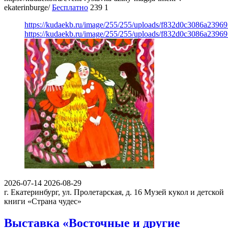
ekaterinburge/
Бесплатно
239
1
https://kudaekb.ru/image/255/255/uploads/f832d0c3086a239
https://kudaekb.ru/image/255/255/uploads/f832d0c3086a239
2026-07-14
2026-08-29
г. Екатеринбург, ул. Пролетарская, д. 16
Музей кукол и детской
книги «Страна чудес»
Выставка «Восточные и другие