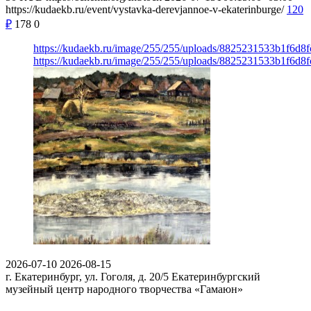
https://kudaekb.ru/event/vystavka-derevjannoe-v-ekaterinburge/
120
₽
178
0
https://kudaekb.ru/image/255/255/uploads/8825231533b1f6d8
https://kudaekb.ru/image/255/255/uploads/8825231533b1f6d8
2026-07-10
2026-08-15
г. Екатеринбург, ул. Гоголя, д. 20/5
Екатеринбургский
музейный центр народного творчества «Гамаюн»