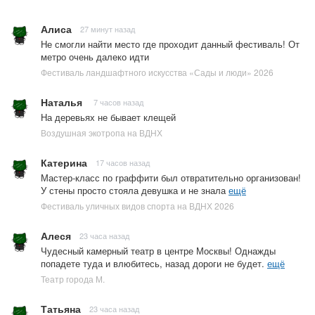
Алиса
27 минут назад
Не смогли найти место где проходит данный фестиваль! От
метро очень далеко идти
Фестиваль ландшафтного искусства «Сады и люди» 2026
Наталья
7 часов назад
На деревьях не бывает клещей
Воздушная экотропа на ВДНХ
Катерина
17 часов назад
Мастер-класс по граффити был отвратительно организован!
У стены просто стояла девушка и не знала
ещё
Фестиваль уличных видов спорта на ВДНХ 2026
Алеся
23 часа назад
Чудесный камерный театр в центре Москвы! Однажды
попадете туда и влюбитесь, назад дороги не будет.
ещё
Театр города М.
Татьяна
23 часа назад