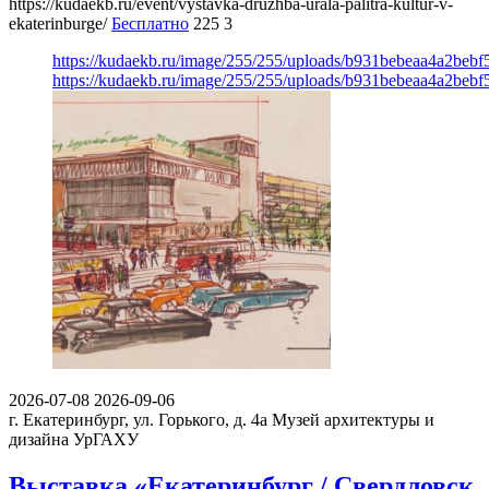
https://kudaekb.ru/event/vystavka-druzhba-urala-palitra-kultur-v-
ekaterinburge/
Бесплатно
225
3
https://kudaekb.ru/image/255/255/uploads/b931bebeaa4a2beb
https://kudaekb.ru/image/255/255/uploads/b931bebeaa4a2beb
2026-07-08
2026-09-06
г. Екатеринбург, ул. Горького, д. 4а
Музей архитектуры и
дизайна УрГАХУ
Выставка «Екатеринбург / Свердловск.