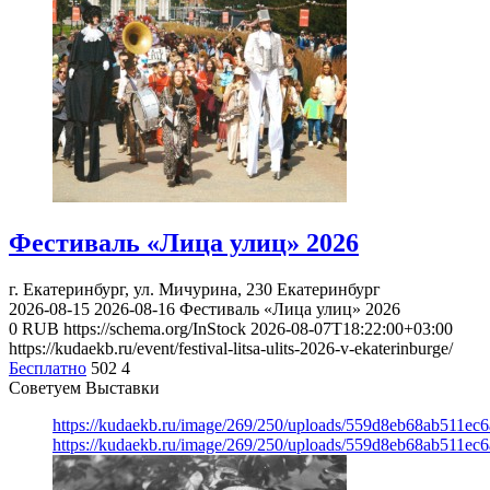
Фестиваль «Лица улиц» 2026
г. Екатеринбург, ул. Мичурина, 230
Екатеринбург
2026-08-15
2026-08-16
Фестиваль «Лица улиц» 2026
0
RUB
https://schema.org/InStock
2026-08-07T18:22:00+03:00
https://kudaekb.ru/event/festival-litsa-ulits-2026-v-ekaterinburge/
Бесплатно
502
4
Советуем Выставки
https://kudaekb.ru/image/269/250/uploads/559d8eb68ab511e
https://kudaekb.ru/image/269/250/uploads/559d8eb68ab511e