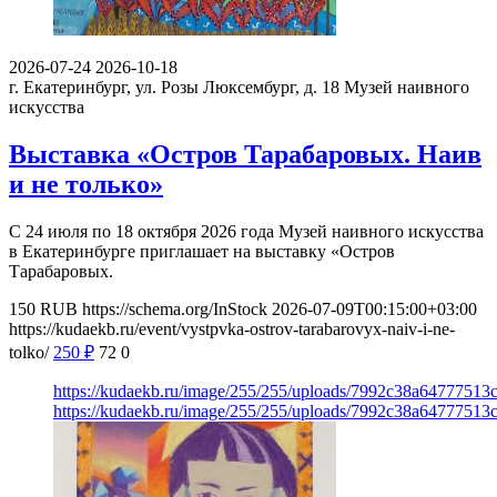
2026-07-24
2026-10-18
г. Екатеринбург, ул. Розы Люксембург, д. 18
Музей наивного
искусства
Выставка «Остров Тарабаровых. Наив
и не только»
С 24 июля по 18 октября 2026 года Музей наивного искусства
в Екатеринбурге приглашает на выставку «Остров
Тарабаровых.
150
RUB
https://schema.org/InStock
2026-07-09T00:15:00+03:00
https://kudaekb.ru/event/vystpvka-ostrov-tarabarovyx-naiv-i-ne-
tolko/
250
₽
72
0
https://kudaekb.ru/image/255/255/uploads/7992c38a6477751
https://kudaekb.ru/image/255/255/uploads/7992c38a6477751