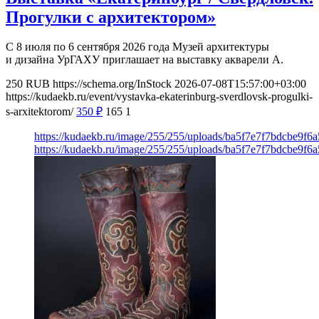
Прогулки с архитектором»
С 8 июля по 6 сентября 2026 года Музей архитектуры
и дизайна УрГАХУ приглашает на выставку акварели А.
250
RUB
https://schema.org/InStock
2026-07-08T15:57:00+03:00
https://kudaekb.ru/event/vystavka-ekaterinburg-sverdlovsk-progulki-
s-arxitektorom/
350
₽
165
1
https://kudaekb.ru/image/255/255/uploads/ba5f7e7f7bdcbe9f
https://kudaekb.ru/image/255/255/uploads/ba5f7e7f7bdcbe9f