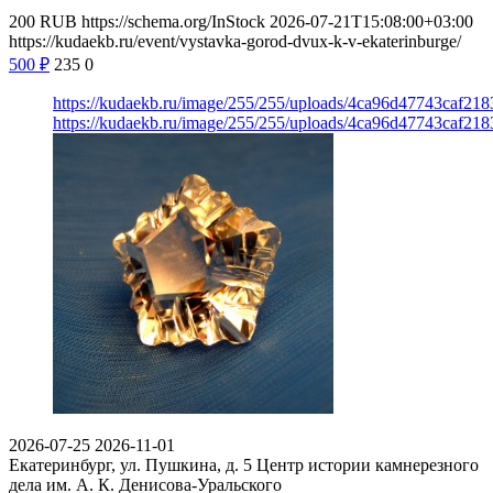
200
RUB
https://schema.org/InStock
2026-07-21T15:08:00+03:00
https://kudaekb.ru/event/vystavka-gorod-dvux-k-v-ekaterinburge/
500
₽
235
0
https://kudaekb.ru/image/255/255/uploads/4ca96d47743caf2
https://kudaekb.ru/image/255/255/uploads/4ca96d47743caf2
2026-07-25
2026-11-01
Екатеринбург, ул. Пушкина, д. 5
Центр истории камнерезного
дела им. А. К. Денисова-Уральского