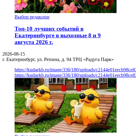
Выбор редакции
Топ-10 лучших событий в
Екатеринбурге в выходные 8 и 9
августа 2026 г.
2026-08-15
г. Екатеринбург, ул. Репина, д. 94
ТРЦ «Радуга Парк»
https://kudaekb.ru/image/336/180/uploads/c2144e01eecb98c
https://kudaekb.ru/image/336/180/uploads/c2144e01eecb98c