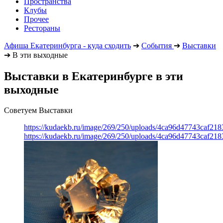
Пространства
Клубы
Прочее
Рестораны
Афиша Екатеринбурга - куда сходить
➔
События
➔
Выставки
➔
В эти выходные
Выставки в Екатеринбурге в эти
выходные
Советуем Выставки
https://kudaekb.ru/image/269/250/uploads/4ca96d47743caf2
https://kudaekb.ru/image/269/250/uploads/4ca96d47743caf2