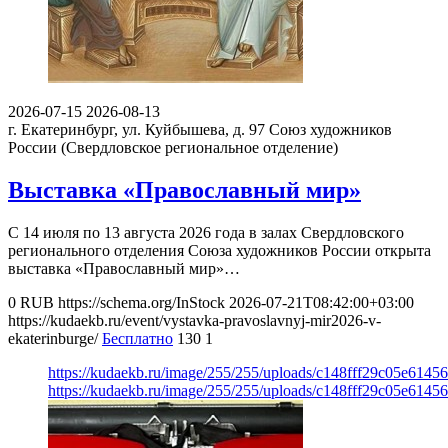
2026-07-15
2026-08-13
г. Екатеринбург, ул. Куйбышева, д. 97
Союз художников
России (Свердловское региональное отделение)
Выставка «Православный мир»
С 14 июля по 13 августа 2026 года в залах Свердловского
регионального отделения Союза художников России открыта
выставка «Православный мир»…
0
RUB
https://schema.org/InStock
2026-07-21T08:42:00+03:00
https://kudaekb.ru/event/vystavka-pravoslavnyj-mir2026-v-
ekaterinburge/
Бесплатно
130
1
https://kudaekb.ru/image/255/255/uploads/c148fff29c05e614
https://kudaekb.ru/image/255/255/uploads/c148fff29c05e614