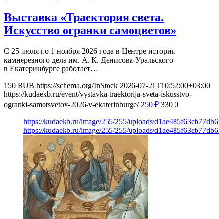
Выставка «Траектория света.
Искусство огранки самоцветов»
С 25 июля по 1 ноября 2026 года в Центре истории
камнерезного дела им. А. К. Денисова-Уральского
в Екатеринбурге работает…
150
RUB
https://schema.org/InStock
2026-07-21T10:52:00+03:00
https://kudaekb.ru/event/vystavka-traektorija-sveta-iskusstvo-
ogranki-samotsvetov-2026-v-ekaterinburge/
250
₽
330
0
https://kudaekb.ru/image/255/255/uploads/d1ae485f63cb77db
https://kudaekb.ru/image/255/255/uploads/d1ae485f63cb77db