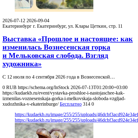
2026-07-12
2026-09-04
Екатеринбург
г. Екатеринбург, ул. Клары Цеткин, стр. 11
Выставка «Прошлое и настоящее: как
изменилась Вознесенская горка
и Мельковская слобода. Взгляд
художника»
С 12 июля по 4 сентября 2026 года в Вознесенской…
0
RUB
https://schema.org/InStock
2026-07-13T01:20:00+03:00
https://kudaekb.ru/event/vystavka-proshloe-i-nastojaschee-kak-
izmenilas-voznesenskaja-gorka-i-melkovskaja-sloboda-vzgljad-
xudozhnika-v-ekaterinburge/
Бесплатно
314
0
https://kudaekb.ru/image/255/255/uploads/46dcbf3acd924e34
https://kudaekb.ru/image/255/255/uploads/46dcbf3acd924e34