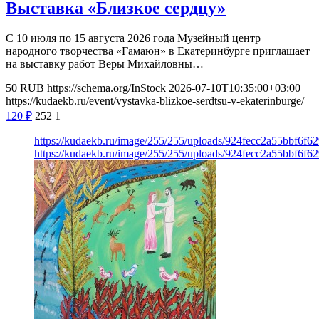
Выставка «Близкое сердцу»
С 10 июля по 15 августа 2026 года Музейный центр
народного творчества «Гамаюн» в Екатеринбурге приглашает
на выставку работ Веры Михайловны…
50
RUB
https://schema.org/InStock
2026-07-10T10:35:00+03:00
https://kudaekb.ru/event/vystavka-blizkoe-serdtsu-v-ekaterinburge/
120
₽
252
1
https://kudaekb.ru/image/255/255/uploads/924fecc2a55bbf6f
https://kudaekb.ru/image/255/255/uploads/924fecc2a55bbf6f