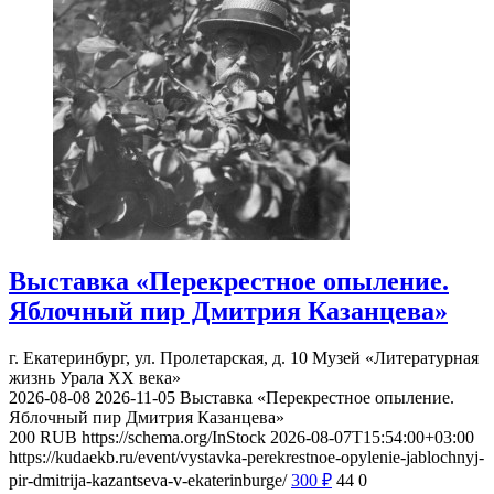
Выставка «Перекрестное опыление.
Яблочный пир Дмитрия Казанцева»
г. Екатеринбург, ул. Пролетарская, д. 10
Музей «Литературная
жизнь Урала ХХ века»
2026-08-08
2026-11-05
Выставка «Перекрестное опыление.
Яблочный пир Дмитрия Казанцева»
200
RUB
https://schema.org/InStock
2026-08-07T15:54:00+03:00
https://kudaekb.ru/event/vystavka-perekrestnoe-opylenie-jablochnyj-
pir-dmitrija-kazantseva-v-ekaterinburge/
300
₽
44
0