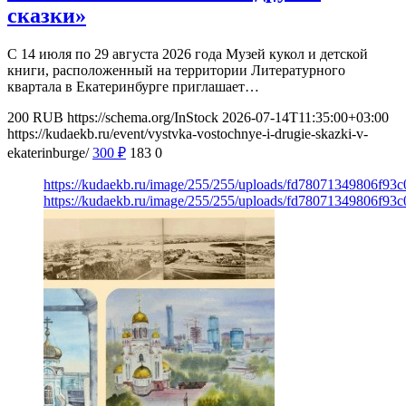
сказки»
С 14 июля по 29 августа 2026 года Музей кукол и детской
книги, расположенный на территории Литературного
квартала в Екатеринбурге приглашает…
200
RUB
https://schema.org/InStock
2026-07-14T11:35:00+03:00
https://kudaekb.ru/event/vystvka-vostochnye-i-drugie-skazki-v-
ekaterinburge/
300
₽
183
0
https://kudaekb.ru/image/255/255/uploads/fd78071349806f9
https://kudaekb.ru/image/255/255/uploads/fd78071349806f9