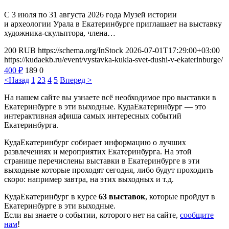
С 3 июля по 31 августа 2026 года Музей истории
и археологии Урала в Екатеринбурге приглашает на выставку
художника-скульптора, члена…
200
RUB
https://schema.org/InStock
2026-07-01T17:29:00+03:00
https://kudaekb.ru/event/vystavka-kukla-svet-dushi-v-ekaterinburge/
400
₽
189
0
<Назад
1
2
3
4
5
Вперед >
На нашем сайте вы узнаете всё необходимое про выставки в
Екатеринбурге в эти выходные. КудаЕкатеринбург — это
интерактивная афиша самых интересных событий
Екатеринбурга.
КудаЕкатеринбург собирает информацию о лучших
развлечениях и мероприятих Екатеринбурга. На этой
странице перечислены выставки в Екатеринбурге в эти
выходные которые проходят сегодня, либо будут проходить
скоро: например завтра, на этих выходных и т.д.
КудаЕкатеринбург в курсе
63 выставок
, которые пройдут в
Екатеринбурге в эти выходные.
Если вы знаете о событии, которого нет на сайте,
сообщите
нам
!