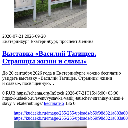
2026-07-21
2026-09-20
Екатеринбург
Екатеринбург, проспект Ленина
Выставка «Василий Татищев.
Страницы жизни и славы»
До 20 сентября 2026 года в Екатеринбурге можно бесплатно
увидеть выставку «Василий Татищев. Страницы жизни
и славы», посвященную…
0
RUB
https://schema.org/InStock
2026-07-21T15:46:00+03:00
https://kudaekb.ru/event/vystavka-vasilij-tatischev-stranitsy-zhizni-i-
slavy-v-ekaterinburge/
Бесплатно
136
0
https://kudaekb.ru/image/255/255/uploads/b59f98d321a883a
https://kudaekb.ru/image/255/255/uploads/b59f98d321a883a