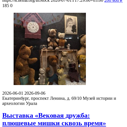
https://schema.org/InStock
2026-07-01T17:29:00+03:00
200
400
₽
185
0
2026-06-01
2026-09-06
Екатеринбург, проспект Ленина, д. 69/10
Музей истории и
археологии Урала
Выставка «Вековая дружба:
плюшевые мишки сквозь время»