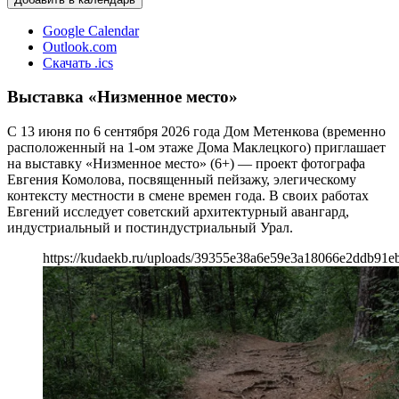
Google Calendar
Outlook.com
Скачать .ics
Выставка «Низменное место»
С 13 июня по 6 сентября 2026 года Дом Метенкова (временно
расположенный на 1-ом этаже Дома Маклецкого) приглашает
на выставку «Низменное место» (6+) — проект фотографа
Евгения Комолова, посвященный пейзажу, элегическому
контексту местности в смене времен года. В своих работах
Евгений исследует советский архитектурный авангард,
индустриальный и постиндустриальный Урал.
https://kudaekb.ru/uploads/39355e38a6e59e3a18066e2ddb91e