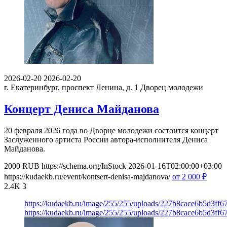
2026-02-20
2026-02-20
г. Екатеринбург, проспект Ленина, д. 1
Дворец молодежи
Концерт Дениса Майданова
20 февраля 2026 года во Дворце молодежи состоится концерт
Заслуженного артиста России автора-исполнителя Дениса
Майданова.
2000
RUB
https://schema.org/InStock
2026-01-16T02:00:00+03:00
https://kudaekb.ru/event/kontsert-denisa-majdanova/
от 2 000
₽
2.4K
3
https://kudaekb.ru/image/255/255/uploads/227b8cace6b5d3ff
https://kudaekb.ru/image/255/255/uploads/227b8cace6b5d3ff