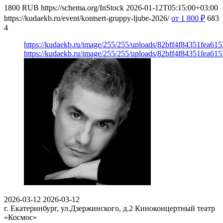
1800
RUB
https://schema.org/InStock
2026-01-12T05:15:00+03:00
https://kudaekb.ru/event/kontsert-gruppy-ljube-2026/
от 1 800
₽
683
4
https://kudaekb.ru/image/255/255/uploads/82bff4f84351fea6
https://kudaekb.ru/image/255/255/uploads/82bff4f84351fea6
2026-03-12
2026-03-12
г. Екатеринбург, ул.Дзержинского, д.2
Киноконцертный театр
«Космос»