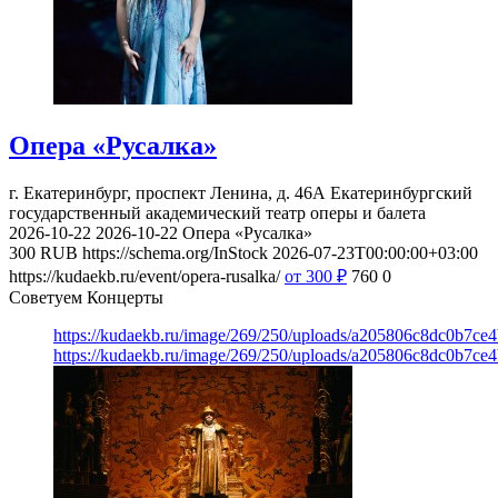
Опера «Русалка»
г. Екатеринбург, проспект Ленина, д. 46А
Екатеринбургский
государственный академический театр оперы и балета
2026-10-22
2026-10-22
Опера «Русалка»
300
RUB
https://schema.org/InStock
2026-07-23T00:00:00+03:00
https://kudaekb.ru/event/opera-rusalka/
от 300
₽
760
0
Советуем Концерты
https://kudaekb.ru/image/269/250/uploads/a205806c8dc0b7ce
https://kudaekb.ru/image/269/250/uploads/a205806c8dc0b7ce