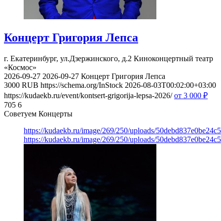
Концерт Григория Лепса
г. Екатеринбург, ул.Дзержинского, д.2
Киноконцертный театр
«Космос»
2026-09-27
2026-09-27
Концерт Григория Лепса
3000
RUB
https://schema.org/InStock
2026-08-03T00:02:00+03:00
https://kudaekb.ru/event/kontsert-grigorija-lepsa-2026/
от 3 000
₽
705
6
Советуем Концерты
https://kudaekb.ru/image/269/250/uploads/50debd837e0be24c
https://kudaekb.ru/image/269/250/uploads/50debd837e0be24c