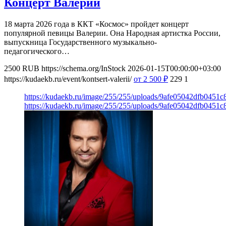
Концерт Валерии
18 марта 2026 года в ККТ «Космос» пройдет концерт
популярной певицы Валерии. Она Народная артистка России,
выпускница Государственного музыкально-
педагогического…
2500
RUB
https://schema.org/InStock
2026-01-15T00:00:00+03:00
https://kudaekb.ru/event/kontsert-valerii/
от 2 500
₽
229
1
https://kudaekb.ru/image/255/255/uploads/9afe05042dfb0451
https://kudaekb.ru/image/255/255/uploads/9afe05042dfb0451