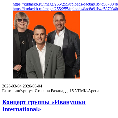
https://kudaekb.ru/image/255/255/uploads/dac8a91b4c58703
https://kudaekb.ru/image/255/255/uploads/dac8a91b4c58703
2026-03-04
2026-03-04
Екатеринбург, ул. Степана Разина, д. 15
УГМК-Арена
Концерт группы «Иванушки
International»