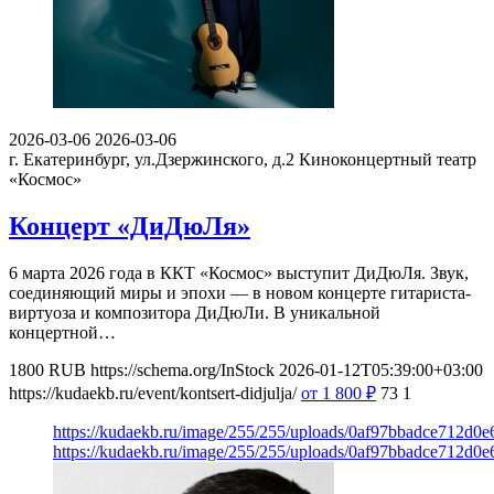
2026-03-06
2026-03-06
г. Екатеринбург, ул.Дзержинского, д.2
Киноконцертный театр
«Космос»
Концерт «ДиДюЛя»
6 марта 2026 года в ККТ «Космос» выступит ДиДюЛя. Звук,
соединяющий миры и эпохи — в новом концерте гитариста-
виртуоза и композитора ДиДюЛи. В уникальной
концертной…
1800
RUB
https://schema.org/InStock
2026-01-12T05:39:00+03:00
https://kudaekb.ru/event/kontsert-didjulja/
от 1 800
₽
73
1
https://kudaekb.ru/image/255/255/uploads/0af97bbadce712d0
https://kudaekb.ru/image/255/255/uploads/0af97bbadce712d0