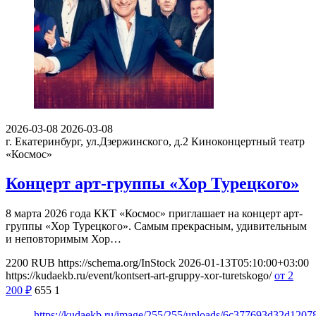
2026-03-08
2026-03-08
г. Екатеринбург, ул.Дзержинского, д.2
Киноконцертный театр
«Космос»
Концерт арт-группы «Хор Турецкого»
8 марта 2026 года ККТ «Космос» приглашает на концерт арт-
группы «Хор Турецкого». Самым прекрасным, удивительным
и неповторимым Хор…
2200
RUB
https://schema.org/InStock
2026-01-13T05:10:00+03:00
https://kudaekb.ru/event/kontsert-art-gruppy-xor-turetskogo/
от 2
200
₽
655
1
https://kudaekb.ru/image/255/255/uploads/6c377693d32d1207