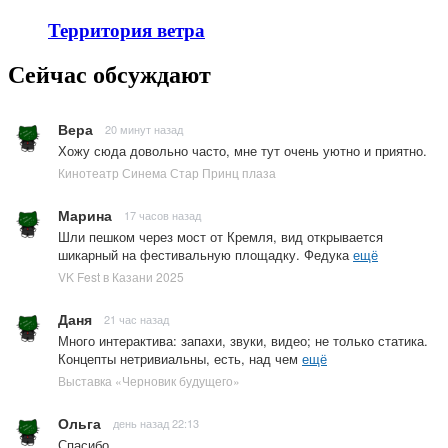
Территория ветра
Сейчас обсуждают
Вера
20 минут назад
Хожу сюда довольно часто, мне тут очень уютно и приятно.
Кинотеатр Синема Стар Принц плаза
Марина
17 часов назад
Шли пешком через мост от Кремля, вид открывается
шикарный на фестивальную площадку. Федука
ещё
VK Fest в Казани 2025
Даня
21 час назад
Много интерактива: запахи, звуки, видео; не только статика.
Концепты нетривиальны, есть, над чем
ещё
Выставка «Черновик будущего»
Ольга
день назад 22:13
Спасибо