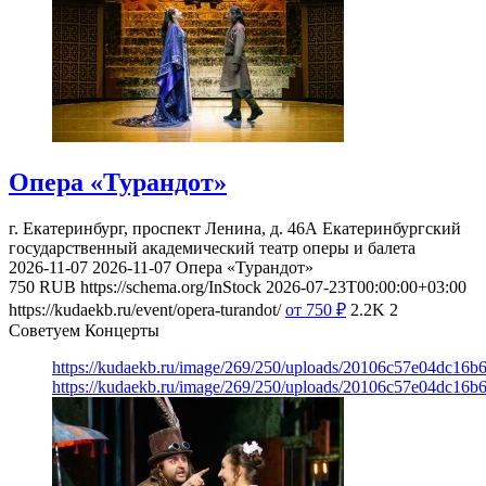
Опера «Турандот»
г. Екатеринбург, проспект Ленина, д. 46А
Екатеринбургский
государственный академический театр оперы и балета
2026-11-07
2026-11-07
Опера «Турандот»
750
RUB
https://schema.org/InStock
2026-07-23T00:00:00+03:00
https://kudaekb.ru/event/opera-turandot/
от 750
₽
2.2K
2
Советуем Концерты
https://kudaekb.ru/image/269/250/uploads/20106c57e04dc16b
https://kudaekb.ru/image/269/250/uploads/20106c57e04dc16b