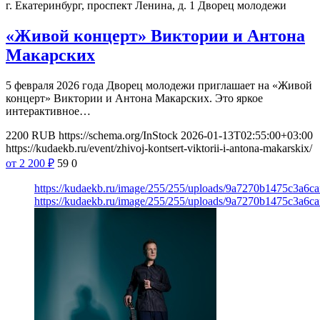
г. Екатеринбург, проспект Ленина, д. 1
Дворец молодежи
«Живой концерт» Виктории и Антона
Макарских
5 февраля 2026 года Дворец молодежи приглашает на «Живой
концерт» Виктории и Антона Макарских. Это яркое
интерактивное…
2200
RUB
https://schema.org/InStock
2026-01-13T02:55:00+03:00
https://kudaekb.ru/event/zhivoj-kontsert-viktorii-i-antona-makarskix/
от 2 200
₽
59
0
https://kudaekb.ru/image/255/255/uploads/9a7270b1475c3a6c
https://kudaekb.ru/image/255/255/uploads/9a7270b1475c3a6c