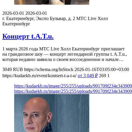
2026-03-01
2026-03-01
г. Екатеринбург, Экспо Бульвар, д. 2
МТС Live Холл
Екатеринбург
Концерт t.A.T.u.
1 марта 2026 года МТС Live Холл Екатеринбург приглашает
на грандиозное шоу — концерт легендарной группы t. A.T.u.,
которая недавно заявила о своем воссоединении и начале…
3049
RUB
https://schema.org/InStock
2026-01-16T03:05:00+03:00
https://kudaekb.ru/event/kontsert-t-a-t-u/
от 3 049
₽
269
1
https://kudaekb.ru/image/255/255/uploads/991709f234e34390
https://kudaekb.ru/image/255/255/uploads/991709f234e34390