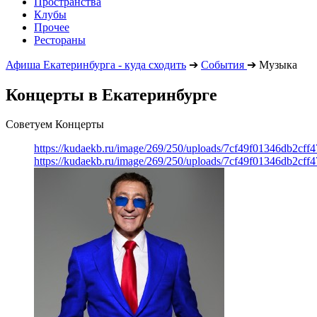
Пространства
Клубы
Прочее
Рестораны
Афиша Екатеринбурга - куда сходить
➔
События
➔
Музыка
Концерты в Екатеринбурге
Советуем Концерты
https://kudaekb.ru/image/269/250/uploads/7cf49f01346db2cf
https://kudaekb.ru/image/269/250/uploads/7cf49f01346db2cf