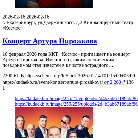
2026-02-16
2026-02-16
г. Екатеринбург, ул.Дзержинского, д.2
Киноконцертный театр
«Космос»
Концерт Артура Пирожкова
16 февраля 2026 года ККТ «Космос» приглашает на концерт
Артура Пирожкова. Именно под таким сценическим
псевдонимом стал известен в качестве эстрадного…
2200
RUB
https://schema.org/InStock
2026-01-14T01:15:00+03:00
https://kudaekb.ru/event/kontsert-artura-pirozhkova/
от 2 200
₽
136
1
https://kudaekb.ru/image/255/255/uploads/2d4b3ab67189abf8
https://kudaekb.ru/image/255/255/uploads/2d4b3ab67189abf8