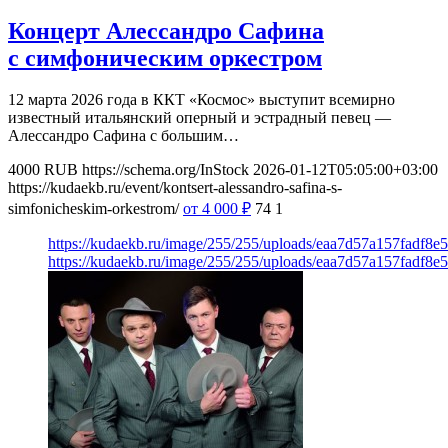
Концерт Алессандро Сафина
с симфоническим оркестром
12 марта 2026 года в ККТ «Космос» выступит всемирно
известный итальянский оперный и эстрадный певец —
Алессандро Сафина с большим…
4000
RUB
https://schema.org/InStock
2026-01-12T05:05:00+03:00
https://kudaekb.ru/event/kontsert-alessandro-safina-s-
simfonicheskim-orkestrom/
от 4 000
₽
74
1
https://kudaekb.ru/image/255/255/uploads/eaa7d57a157fadf8
https://kudaekb.ru/image/255/255/uploads/eaa7d57a157fadf8