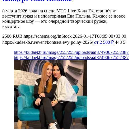
8 марта 2026 года на сцене МТС Live Холл Екатеринбург
выступит яркая и неповторимая Ева Польна. Каждое ее новое
концертное шоу — это очередной творческий рубеж,
высота…
2500
RUB
https://schema.org/InStock
2026-01-17T00:05:00+03:00
https://kudaekb.ru/event/kontsert-evy-polny-2026/
от 2 500
₽
448
5
https://kudaekb.ru/image/255/255/uploads/aaf874906725523
https://kudaekb.ru/image/255/255/uploads/aaf874906725523