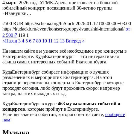
4 марта 2026 года УГМК-Арена приглашает на большой
юбилейный концерт, посвященный 30-летию группы
«Иванушки…
2500
RUB
https://schema.org/InStock
2026-01-12T00:00:00+03:00
https://kudaekb.ru/event/kontsert-gruppy-ivanushki-international/
от
2 500
₽
119
1
<Назад
3
4
5
6
7
8
9
10
11
12
13
Вперед >
На нашем сайте вы узнаете всё необходимое про концерты в
Екатеринбурге. КудаЕкатеринбург — это интерактивная
афиша самых интересных событий Екатеринбурга.
КудаЕкатеринбург собирает информацию о лучших
развлечениях и мероприятих Екатеринбурга. На этой
странице перечислены концерты в Екатеринбурге которые
проходят сегодня, либо будут проходить скоро: например
завтра, на этих выходных и т.д.
КудаЕкатеринбург в курсе
463 музыкальных событий и
концертов
, которые пройдут в Екатеринбурге.
Если вы знаете о событии, которого нет на сайте,
сообщите
нам
!
Музыка