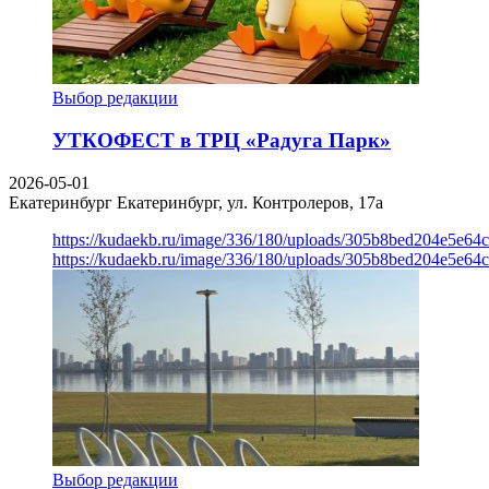
Выбор редакции
УТКОФЕСТ в ТРЦ «Радуга Парк»
2026-05-01
Екатеринбург
Екатеринбург, ул. Контролеров, 17а
https://kudaekb.ru/image/336/180/uploads/305b8bed204e5e6
https://kudaekb.ru/image/336/180/uploads/305b8bed204e5e6
Выбор редакции