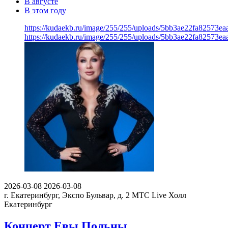
В августе
В этом году
https://kudaekb.ru/image/255/255/uploads/5bb3ae22fa82573e
https://kudaekb.ru/image/255/255/uploads/5bb3ae22fa82573e
2026-03-08
2026-03-08
г. Екатеринбург, Экспо Бульвар, д. 2
МТС Live Холл
Екатеринбург
Концерт Евы Польны