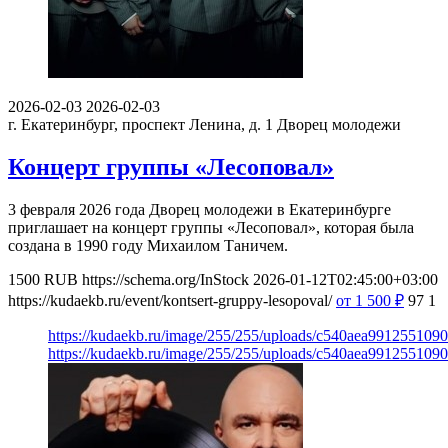
2026-02-03
2026-02-03
г. Екатеринбург, проспект Ленина, д. 1
Дворец молодежи
Концерт группы «Лесоповал»
3 февраля 2026 года Дворец молодежи в Екатеринбурге
приглашает на концерт группы «Лесоповал», которая была
создана в 1990 году Михаилом Таничем.
1500
RUB
https://schema.org/InStock
2026-01-12T02:45:00+03:00
https://kudaekb.ru/event/kontsert-gruppy-lesopoval/
от 1 500
₽
97
1
https://kudaekb.ru/image/255/255/uploads/c540aea991255109
https://kudaekb.ru/image/255/255/uploads/c540aea991255109