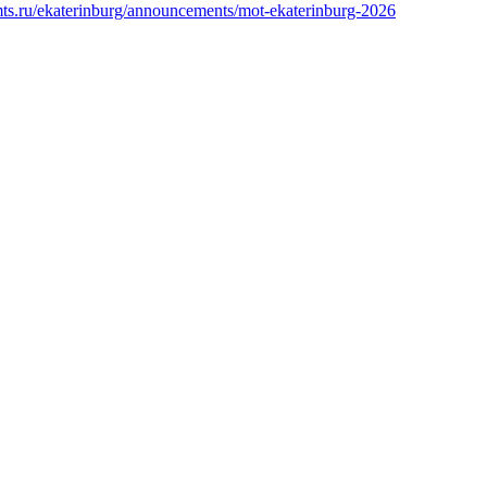
.mts.ru/ekaterinburg/announcements/mot-ekaterinburg-2026