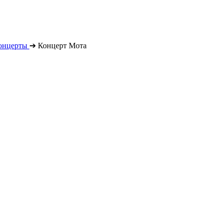
онцерты
➔
Концерт Мота