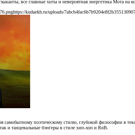
канты, все главные хиты и невероятная энергетика Мота на ко
076.png
https://kudaekb.ru/uploads/7abcb4fac6b7b9204e8f2b35513090
аря самобытному поэтическому стилю, глубокой философии в те
так и танцевальные бэнгеры в стиле хип-хоп и RnB.