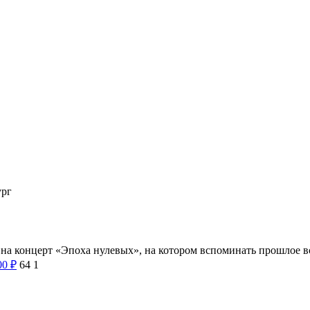
ург
 на концерт «Эпоха нулевых», на котором вспоминать прошлое 
00
₽
64
1