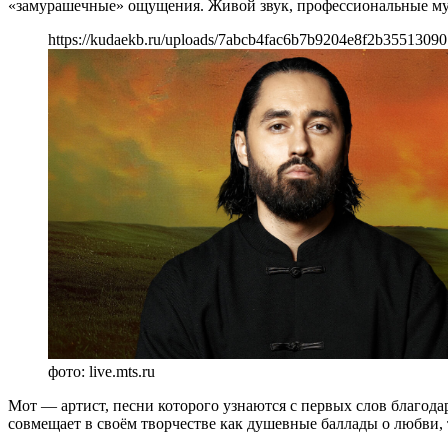
«замурашечные» ощущения. Живой звук, профессиональные музы
https://kudaekb.ru/uploads/7abcb4fac6b7b9204e8f2b3551309
фото: live.mts.ru
Мот — артист, песни которого узнаются с первых слов благод
совмещает в своём творчестве как душевные баллады о любви, 