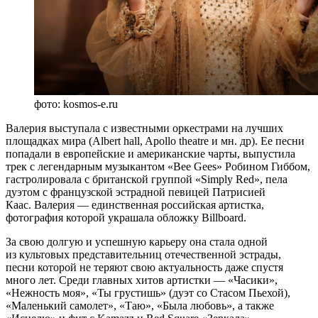
фото: kosmos-e.ru
Валерия выступала с известными оркестрами на лучших
площадках мира (Albert hall, Apollo theatre и мн. др). Ее песни
попадали в европейские и американские чарты, выпустила
трек с легендарным музыкантом «Bee Gees» Робином Гиббом,
гастролировала с британской группой «Simply Red», пела
дуэтом с французской эстрадной певицей Патрисией
Каас. Валерия — единственная российская артистка,
фотография которой украшала обложку Billboard.
За свою долгую и успешную карьеру она стала одной
из культовых представительниц отечественной эстрады,
песни которой не теряют свою актуальность даже спустя
много лет. Среди главных хитов артистки — «Часики»,
«Нежность моя», «Ты грустишь» (дуэт со Стасом Пьехой),
«Маленький самолет», «Таю», «Была любовь», а также