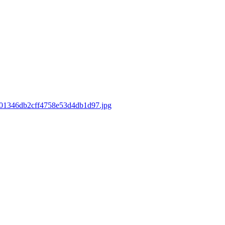
49f01346db2cff4758e53d4db1d97.jpg