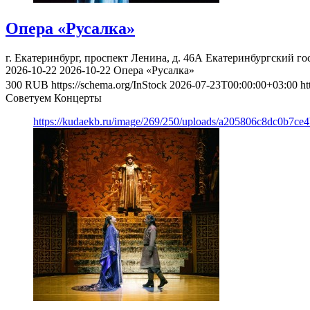
Опера «Русалка»
г. Екатеринбург, проспект Ленина, д. 46А
Екатеринбургский го
2026-10-22
2026-10-22
Опера «Русалка»
300
RUB
https://schema.org/InStock
2026-07-23T00:00:00+03:00
ht
Советуем Концерты
https://kudaekb.ru/image/269/250/uploads/a205806c8dc0b7ce