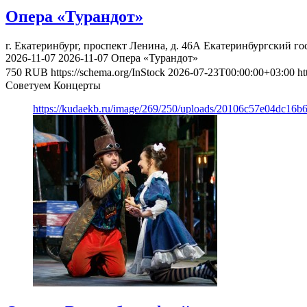
Опера «Турандот»
г. Екатеринбург, проспект Ленина, д. 46А
Екатеринбургский го
2026-11-07
2026-11-07
Опера «Турандот»
750
RUB
https://schema.org/InStock
2026-07-23T00:00:00+03:00
ht
Советуем Концерты
https://kudaekb.ru/image/269/250/uploads/20106c57e04dc16b