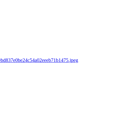
0debd837e0be24c54a02eeeb71b1475.jpeg