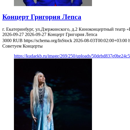
Концерт Григория Лепса
г. Екатеринбург, ул.Дзержинского, д.2
Киноконцертный театр «
2026-09-27
2026-09-27
Концерт Григория Лепса
3000
RUB
https://schema.org/InStock
2026-08-03T00:02:00+03:00
Советуем Концерты
https://kudaekb.ru/image/269/250/uploads/50debd837e0be24c