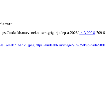
Космос»
https://kudaekb.ru/event/kontsert-grigorija-lepsa-2026/
от 3 000
₽
709
6
54a02eeeb71b1475.jpeg
https://kudaekb.ru/image/269/250/uploads/5