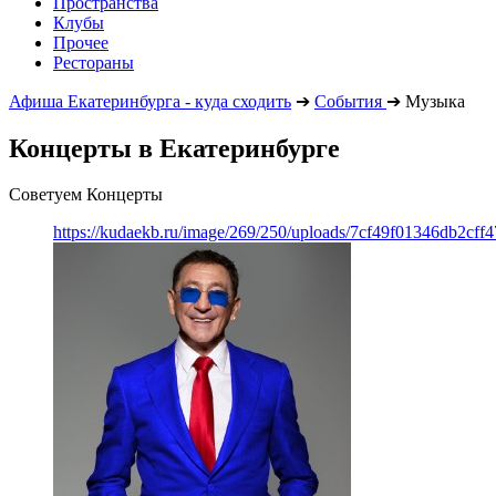
Пространства
Клубы
Прочее
Рестораны
Афиша Екатеринбурга - куда сходить
➔
События
➔
Музыка
Концерты в Екатеринбурге
Советуем Концерты
https://kudaekb.ru/image/269/250/uploads/7cf49f01346db2cf