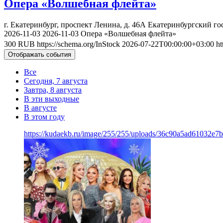
Опера «Волшебная флейта»
г. Екатеринбург, проспект Ленина, д. 46А
Екатеринбургский го
2026-11-03
2026-11-03
Опера «Волшебная флейта»
300
RUB
https://schema.org/InStock
2026-07-22T00:00:00+03:00
ht
Отображать события
Все
Сегодня, 7 августа
Завтра, 8 августа
В эти выходные
В августе
В этом году
https://kudaekb.ru/image/255/255/uploads/36c90a5ad61032e