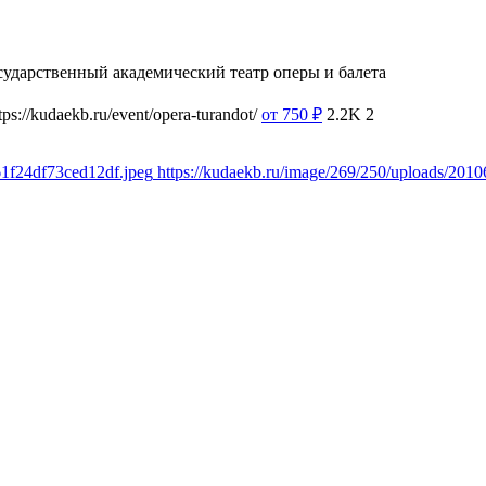
сударственный академический театр оперы и балета
tps://kudaekb.ru/event/opera-turandot/
от 750
₽
2.2K
2
61f24df73ced12df.jpeg
https://kudaekb.ru/image/269/250/uploads/20