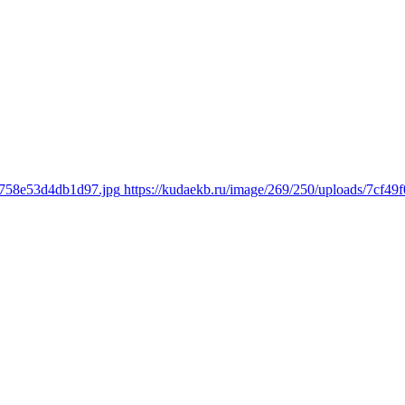
f4758e53d4db1d97.jpg
https://kudaekb.ru/image/269/250/uploads/7cf