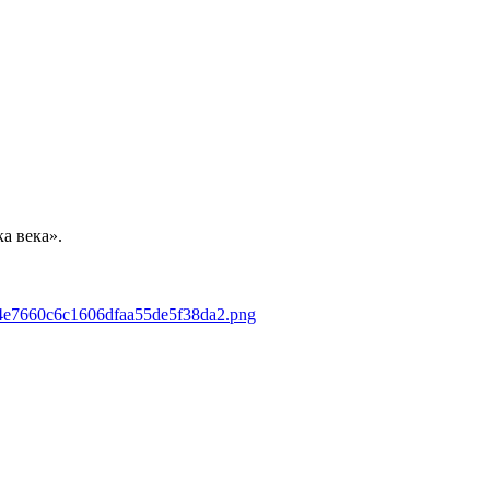
а века».
574e7660c6c1606dfaa55de5f38da2.png