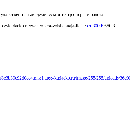
сударственный академический театр оперы и балета
tps://kudaekb.ru/event/opera-volshebnaja-flejta/
от 300
₽
650
3
7bf8e3b39e92d0ee4.png
https://kudaekb.ru/image/255/255/uploads/36