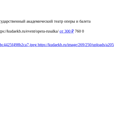
сударственный академический театр оперы и балета
tps://kudaekb.ru/event/opera-rusalka/
от 300
₽
760
0
4bc4425f498b2ca7.jpeg
https://kudaekb.ru/image/269/250/uploads/a2