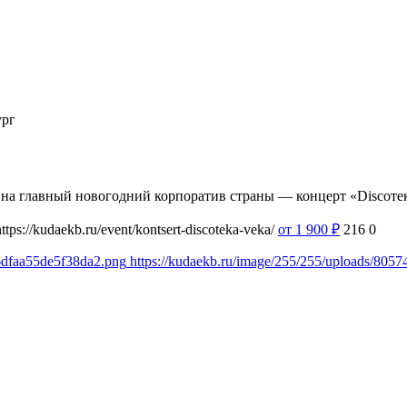
ург
 на главный новогодний корпоратив страны — концерт «Discoтек
https://kudaekb.ru/event/kontsert-discoteka-veka/
от 1 900
₽
216
0
6dfaa55de5f38da2.png
https://kudaekb.ru/image/255/255/uploads/80