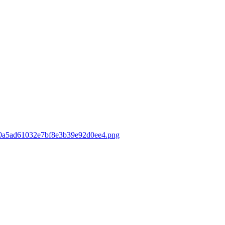
c90a5ad61032e7bf8e3b39e92d0ee4.png