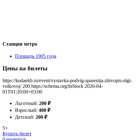
Станция метро
Площадь 1905 года
Цены на билеты
https://kudaekb.ru/event/vystavka-podvig-spasenija-zhivopis-olgi-
volkovoj/
200
https://schema.org/InStock
2026-04-
01T01:20:00+03:00
Льготный:
200
₽
Взрослый:
400
₽
Детский:
200
₽
5+
Купить билет
0 нравится