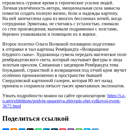
отразились суровое время и героические усилия людей.
Личная увлечённость автора, эмоциональная сила замысла
помогли создать полную жизни, боли и надежды картину.
На ней запечатлена одна из многих бессонных ночей, когда
сотрудники Эрмитажа, не считаясь с усталостью, снимали
со стен произведения, вынимали подрамники с холстами,
бережно упаковывали и помещали их в ящики.
Второе полотно Ольги Волковой посвящено подготовке
к отправке в тыл картины Рембрандта «Возвращение
блудного сына». Художница сумела передать магическое поле
рембрандтовского света, который окутывает фигуры и лица
золотым ореолом. Связанная с шедевром Рембрандта тема
блужданий, странствий и возвращения под отчий кров звучит
особенно проникновенно в пространстве бывшей
Свердловской картинной галереи, которая 80 лет назад
приняла и сохранила пятьсот тысяч эрмитажных экспонатов.
Узнать подробности можно на сайте организаторов:
https://i-z-
o.art/exhibitions/podvig-spaseniya-zhivopis-olgi-volkovoi-event-
3672.html
Поделиться ссылкой