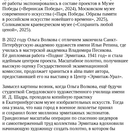
её работы экспонировались в составе проектов в Музее
Победы («Вернисаж Победы», 2024), Московском музее
современного искусства («Парк Победы. Образы памяти
в российском искусстве новейшего времени», 2025),
Соликамском краеведческом музее («Сохранить любой
ценой», 2025).
В 2022 году Ольга Волкова с отличием закончила Санкт-
Петербургскую академию художеств имени Ильи Репина, где
училась в мастерской академика Владимира Песикова.
Её дипломная работа «Подвиг Эрмитажа. 1941 год» и стала
идейным центром проекта. Масштабное полотно, получившее
высокую оценку Государственной экзаменационной
комиссии, продолжает храниться в alma mater автора,
предоставившей его на выставку в Центр «Эрмитаж-Урал».
Замысел картины возник, когда Ольга Волкова, ещё будучи
студенткой Свердловского художественного училища имени
И. Д. Шадра, проходила копийную практику
в Екатеринбургском музее изобразительных искусств. Тогда
она узнала, что наш город в военное лихолетье принял
и сохранил более миллиона эрмитажных экспонатов.
Грандиозные масштабы операции по спасению шедевров
и самоотверженный труд коллектива Эрмитажа вдохновили
начинающую художницу создать полотно, в котором бы