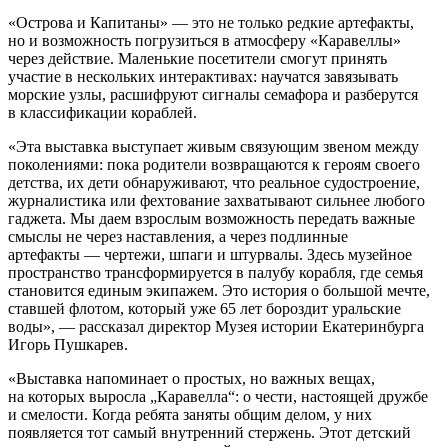
«Острова и Капитаны» — это не только редкие артефакты,
но и возможность погрузиться в атмосферу «Каравеллы»
через действие. Маленькие посетители смогут принять
участие в нескольких интерактивах: научатся завязывать
морские узлы, расшифруют сигналы семафора и разберутся
в классификации кораблей.
«Эта выставка выступает живым связующим звеном между
поколениями: пока родители возвращаются к героям своего
детства, их дети обнаруживают, что реальное судостроение,
журналистика или фехтование захватывают сильнее любого
гаджета. Мы даем взрослым возможность передать важные
смыслы не через наставления, а через подлинные
артефакты — чертежи, шпаги и штурвалы. Здесь музейное
пространство трансформируется в палубу корабля, где семья
становится единым экипажем. Это история о большой мечте,
ставшей флотом, который уже 65 лет бороздит уральские
воды», — рассказал директор Музея истории Екатеринбурга
Игорь Пушкарев.
«Выставка напоминает о простых, но важных вещах,
на которых выросла „Каравелла“: о чести, настоящей дружбе
и смелости. Когда ребята заняты общим делом, у них
появляется тот самый внутренний стержень. Этот детский