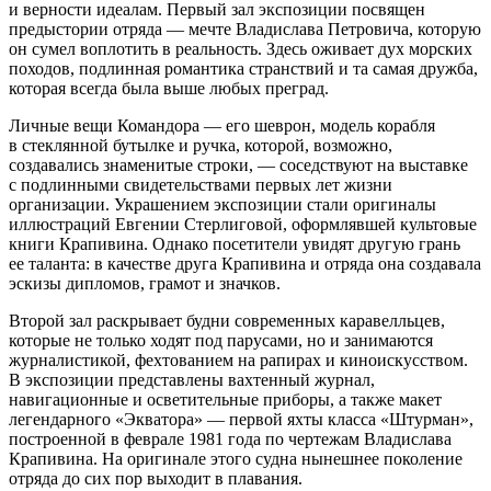
и верности идеалам. Первый зал экспозиции посвящен
предыстории отряда — мечте Владислава Петровича, которую
он сумел воплотить в реальность. Здесь оживает дух морских
походов, подлинная романтика странствий и та самая дружба,
которая всегда была выше любых преград.
Личные вещи Командора — его шеврон, модель корабля
в стеклянной бутылке и ручка, которой, возможно,
создавались знаменитые строки, — соседствуют на выставке
с подлинными свидетельствами первых лет жизни
организации. Украшением экспозиции стали оригиналы
иллюстраций Евгении Стерлиговой, оформлявшей культовые
книги Крапивина. Однако посетители увидят другую грань
ее таланта: в качестве друга Крапивина и отряда она создавала
эскизы дипломов, грамот и значков.
Второй зал раскрывает будни современных каравелльцев,
которые не только ходят под парусами, но и занимаются
журналистикой, фехтованием на рапирах и киноискусством.
В экспозиции представлены вахтенный журнал,
навигационные и осветительные приборы, а также макет
легендарного «Экватора» — первой яхты класса «Штурман»,
построенной в феврале 1981 года по чертежам Владислава
Крапивина. На оригинале этого судна нынешнее поколение
отряда до сих пор выходит в плавания.