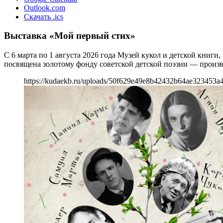
Outlook.com
Скачать .ics
Выставка «Мой первый стих»
С 6 марта по 1 августа 2026 года Музей кукол и детской книг
посвящена золотому фонду советской детской поэзии — произв
https://kudaekb.ru/uploads/50f629e49e8b42432b64ae323453a