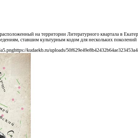
и, расположенный на территории Литературного квартала в Екат
едениям, ставшим культурным кодом для нескольких поколений 
4a5.png
https://kudaekb.ru/uploads/50f629e49e8b42432b64ae323453a4