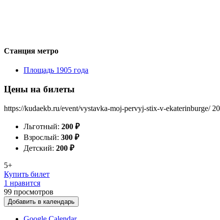
Станция метро
Площадь 1905 года
Цены на билеты
https://kudaekb.ru/event/vystavka-moj-pervyj-stix-v-ekaterinburge/
20
Льготный:
200
₽
Взрослый:
300
₽
Детский:
200
₽
5+
Купить билет
1 нравится
99
просмотров
Добавить в календарь
Google Calendar