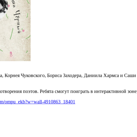
, Корнея Чуковского, Бориса Заходера, Даниила Хармса и Саши
ворения поэтов. Ребята смогут поиграть в интерактивной зоне,
.com/ompu_ekb?w=wall-4910863_18401