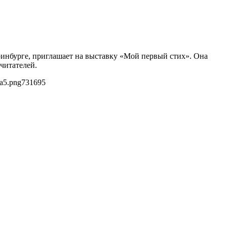
еринбурге, приглашает на выставку «Мой первый стих». Она
читателей.
a5.png
731
695