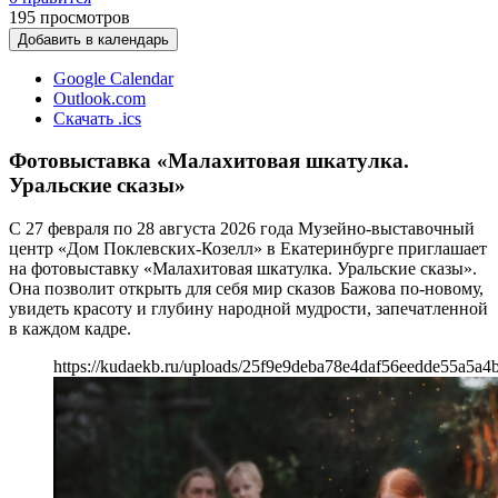
195
просмотров
Добавить в календарь
Google Calendar
Outlook.com
Скачать .ics
Фотовыставка «Малахитовая шкатулка.
Уральские сказы»
С 27 февраля по 28 августа 2026 года Музейно-выставочный
центр «Дом Поклевских-Козелл» в Екатеринбурге приглашает
на фотовыставку «Малахитовая шкатулка. Уральские сказы».
Она позволит открыть для себя мир сказов Бажова по-новому,
увидеть красоту и глубину народной мудрости, запечатленной
в каждом кадре.
https://kudaekb.ru/uploads/25f9e9deba78e4daf56eedde55a5a4