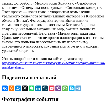
сериях фоторабот: «Медной горы Хозяйка», «Серебряное
копытце», «Огневушка-поскакушка», «Синюшкин колодец».
Этот проект — новая глава в творческом осмыслении
уральского фольклора от талантливых мастеров из Кировской
области (Вятки). Фотограф Екатерина Вылегжанина
совместно с художником по костюмам Ксенией Зориной
создали уникальный визуальный мир, оживив любимых
с детства персонажей. Выставка «Малахитовая шкатулка.
Уральские сказы» — это не просто иллюстрации к известным
сказам, это попытка переосмыслить их через призму
современного искусства, сохранив при этом дух и колорит
уральской старины.
Узнать подробности можно на сайте организаторов:
https://uole-museum.ru/events/fotovystavka-malahitovaya-shkatulka-
uralskie-skazy/
Поделиться ссылкой
Фотографии события