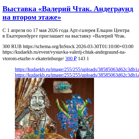
Выставка «Валерий Чтак. Андеграунд
на втором этаже»
С 1 апреля по 17 мая 2026 года Арт-галерея Ельцин Центра
в Екатеринбурге приглашает на выставку «Валерий Чтак.
300
RUB
https://schema.org/InStock
2026-03-30T01:10:00+03:00
https://kudaekb.ru/event/vystavka-valerij-chtak-andegraund-na-
vtorom-etazhe-v-ekaterinburge/
300
₽
143
1
https://kudaekb.ru/image/255/255/uploads/38585063d62c3db
https://kudaekb.ru/image/255/255/uploads/38585063d62c3db