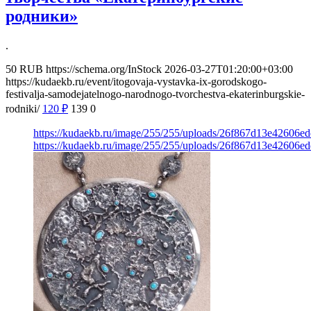
родники»
.
50
RUB
https://schema.org/InStock
2026-03-27T01:20:00+03:00
https://kudaekb.ru/event/itogovaja-vystavka-ix-gorodskogo-
festivalja-samodejatelnogo-narodnogo-tvorchestva-ekaterinburgskie-
rodniki/
120
₽
139
0
https://kudaekb.ru/image/255/255/uploads/26f867d13e42606
https://kudaekb.ru/image/255/255/uploads/26f867d13e42606