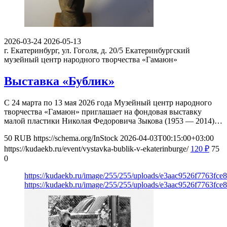
2026-03-24
2026-05-13
г. Екатеринбург, ул. Гоголя, д. 20/5
Екатеринбургский
музейный центр народного творчества «Гамаюн»
Выставка «Бублик»
С 24 марта по 13 мая 2026 года Музейный центр народного
творчества «Гамаюн» приглашает на фондовая выставку
малой пластики Николая Федоровича Зыкова (1953 — 2014)…
50
RUB
https://schema.org/InStock
2026-04-03T00:15:00+03:00
https://kudaekb.ru/event/vystavka-bublik-v-ekaterinburge/
120
₽
75
0
https://kudaekb.ru/image/255/255/uploads/e3aac9526f7763fc
https://kudaekb.ru/image/255/255/uploads/e3aac9526f7763fc