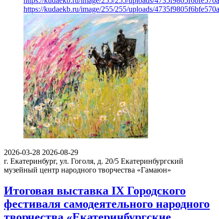
https://kudaekb.ru/image/255/255/uploads/4735f9805f6bfe57
https://kudaekb.ru/image/255/255/uploads/4735f9805f6bfe57
2026-03-28
2026-08-29
г. Екатеринбург, ул. Гоголя, д. 20/5
Екатеринбургский
музейный центр народного творчества «Гамаюн»
Итоговая выставка IX Городского
фестиваля самодеятельного народного
творчества «Екатеринбургские