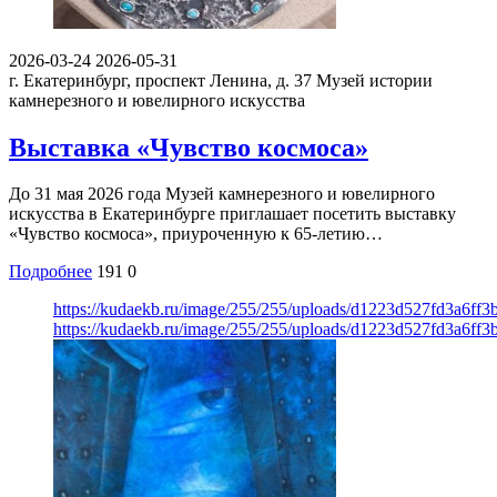
2026-03-24
2026-05-31
г. Екатеринбург, проспект Ленина, д. 37
Музей истории
камнерезного и ювелирного искусства
Выставка «Чувство космоса»
До 31 мая 2026 года Музей камнерезного и ювелирного
искусства в Екатеринбурге приглашает посетить выставку
«Чувство космоса», приуроченную к 65-летию…
Подробнее
191
0
https://kudaekb.ru/image/255/255/uploads/d1223d527fd3a6ff
https://kudaekb.ru/image/255/255/uploads/d1223d527fd3a6ff