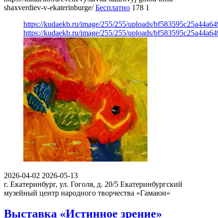
shaxverdiev-v-ekaterinburge/
Бесплатно
178
1
https://kudaekb.ru/image/255/255/uploads/bf583595c25a44a6
https://kudaekb.ru/image/255/255/uploads/bf583595c25a44a6
2026-04-02
2026-05-13
г. Екатеринбург, ул. Гоголя, д. 20/5
Екатеринбургский
музейный центр народного творчества «Гамаюн»
Выставка «Истинное зрение»