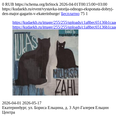
0
RUB
https://schema.org/InStock
2026-04-01T00:15:00+03:00
https://kudaekb.ru/event/vystavka-istorija-odnogo-eksponata-dobryj-
den-major-gagarin-v-ekaterinburge/
Бесплатно
75
1
https://kudaekb.ru/image/255/255/uploads/c1a8bec65136b1ca
https://kudaekb.ru/image/255/255/uploads/c1a8bec65136b1ca
2026-04-01
2026-05-17
Екатеринбург, ул. Бориса Ельцина, д. 3
Арт-Галерея Ельцин
Центра