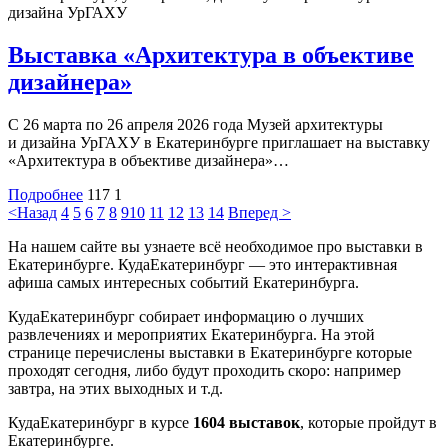
дизайна УрГАХУ
Выставка «Архитектура в объективе
дизайнера»
С 26 марта по 26 апреля 2026 года Музей архитектуры
и дизайна УрГАХУ в Екатеринбурге приглашает на выставку
«Архитектура в объективе дизайнера»…
Подробнее
117
1
<Назад
4
5
6
7
8
9
10
11
12
13
14
Вперед >
На нашем сайте вы узнаете всё необходимое про выставки в
Екатеринбурге. КудаЕкатеринбург — это интерактивная
афиша самых интересных событий Екатеринбурга.
КудаЕкатеринбург собирает информацию о лучших
развлечениях и мероприятих Екатеринбурга. На этой
странице перечислены выставки в Екатеринбурге которые
проходят сегодня, либо будут проходить скоро: например
завтра, на этих выходных и т.д.
КудаЕкатеринбург в курсе
1604 выставок
, которые пройдут в
Екатеринбурге.