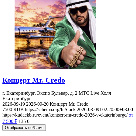
Концерт Mr. Credo
г. Екатеринбург, Экспо Бульвар, д. 2
МТС Live Холл
Екатеринбург
2026-09-19
2026-09-20
Концерт Mr. Credo
7500
RUB
https://schema.org/InStock
2026-08-09T02:20:00+03:00
https://kudaekb.ru/event/kontsert-mr-credo-2026-v-ekaterinburge/
от
7 500
₽
135
0
Отображать события