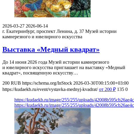
2026-03-27
2026-06-14
г. Екатеринбург, проспект Ленина, д. 37
Музей истории
камнерезного и ювелирного искусства
Выставка «Медный квадрат»
До 14 июня 2026 года Музей истории камнерезного
и ювелирного искусства приглашает на выставку «Медный
квадрат», посвященную искусству…
200
RUB
https://schema.org/InStock
2026-03-30T00:15:00+03:00
https://kudaekb.ru/event/vystavka-mednyj-kvadrat/
от 200
₽
135
0
https://kudaekb.ru/image/255/255/uploads/42008b595cb26ae4
https://kudaekb.ru/image/255/255/uploads/42008b595cb26ae4