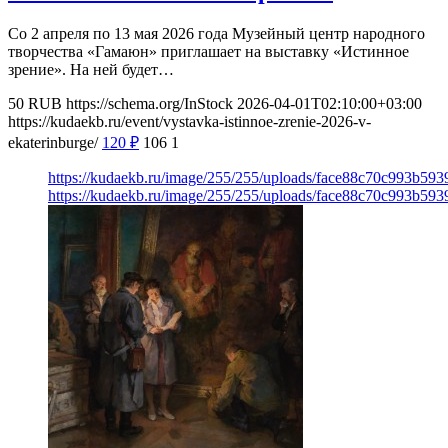
Со 2 апреля по 13 мая 2026 года Музейный центр народного
творчества «Гамаюн» приглашает на выставку «Истинное
зрение». На ней будет…
50
RUB
https://schema.org/InStock
2026-04-01T02:10:00+03:00
https://kudaekb.ru/event/vystavka-istinnoe-zrenie-2026-v-
ekaterinburge/
120
₽
106
1
https://kudaekb.ru/image/255/255/uploads/face88c70c993b59
https://kudaekb.ru/image/255/255/uploads/face88c70c993b59