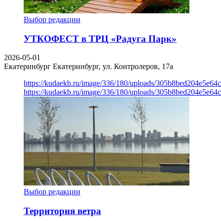
Выбор редакции
УТКОФЕСТ в ТРЦ «Радуга Парк»
2026-05-01
Екатеринбург
Екатеринбург, ул. Контролеров, 17а
https://kudaekb.ru/image/336/180/uploads/305b8bed204e5e6
https://kudaekb.ru/image/336/180/uploads/305b8bed204e5e6
Выбор редакции
Территория ветра