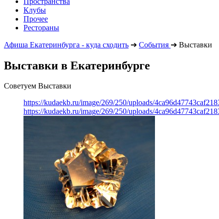
Пространства
Клубы
Прочее
Рестораны
Афиша Екатеринбурга - куда сходить
➔
События
➔
Выставки
Выставки в Екатеринбурге
Советуем Выставки
https://kudaekb.ru/image/269/250/uploads/4ca96d47743caf2
https://kudaekb.ru/image/269/250/uploads/4ca96d47743caf2