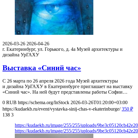
2026-03-26
2026-04-26
г. Екатеринбург, ул. Горького, д. 4а
Музей архитектуры и
дизайна УрГАХУ
Выставка «Синий час»
С 26 марта по 26 апреля 2026 года Музей архитектуры
и дизайна УрГАХУ в Екатеринбурге приглашает на выставку
«Синий час». На ней будут представлены работы Софии…
0
RUB
https://schema.org/InStock
2026-03-26T01:20:00+03:00
https://kudaekb.ru/event/vystavka-sinij-chas-v-ekaterinburge/
350
₽
138
3
https://kudaekb.ru/image/255/255/uploads/9be3c05120cb42e
https://kudaekb.ru/image/255/255/uploads/9be3c05120cb42e