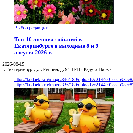
Выбор редакции
Топ-10 лучших событий в
Екатеринбурге в выходные 8 и 9
августа 2026 г.
2026-08-15
г. Екатеринбург, ул. Репина, д. 94
ТРЦ «Радуга Парк»
https://kudaekb.ru/image/336/180/uploads/c2144e01eecb98c
https://kudaekb.ru/image/336/180/uploads/c2144e01eecb98c