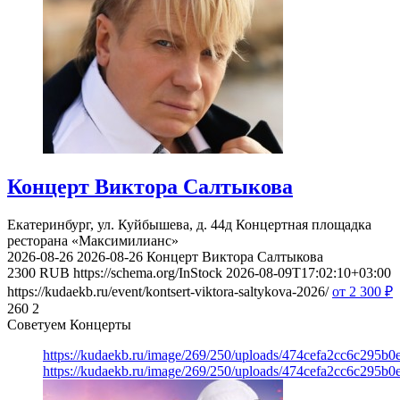
Концерт Виктора Салтыкова
Екатеринбург, ул. Куйбышева, д. 44д
Концертная площадка
ресторана «Максимилианс»
2026-08-26
2026-08-26
Концерт Виктора Салтыкова
2300
RUB
https://schema.org/InStock
2026-08-09T17:02:10+03:00
https://kudaekb.ru/event/kontsert-viktora-saltykova-2026/
от 2 300
₽
260
2
Советуем Концерты
https://kudaekb.ru/image/269/250/uploads/474cefa2cc6c295b
https://kudaekb.ru/image/269/250/uploads/474cefa2cc6c295b