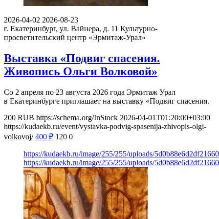
2026-04-02
2026-08-23
г. Екатеринбург, ул. Вайнера, д. 11
Культурно-
просветительский центр «Эрмитаж-Урал»
Выставка «Подвиг спасения.
Живопись Ольги Волковой»
Со 2 апреля по 23 августа 2026 года Эрмитаж Урал
в Екатеринбурге приглашает на выставку «Подвиг спасения.
200
RUB
https://schema.org/InStock
2026-04-01T01:20:00+03:00
https://kudaekb.ru/event/vystavka-podvig-spasenija-zhivopis-olgi-
volkovoj/
400
₽
120
0
https://kudaekb.ru/image/255/255/uploads/5d0b88e6d2df216
https://kudaekb.ru/image/255/255/uploads/5d0b88e6d2df216