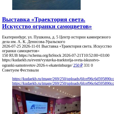
Выставка «Траектория света.
Искусство огранки самоцветов»
Екатеринбург, ул. Пушкина, д. 5
Центр истории камнерезного
дела им. А. К. Денисова-Уральского
2026-07-25
2026-11-01
Выставка «Траектория света. Искусство
огранки самоцветов»
150
RUB
https://schema.org/InStock
2026-07-21T10:52:00+03:00
https://kudaekb.ru/event/vystavka-traektorija-sveta-iskusstvo-
ogranki-samotsvetov-2026-v-ekaterinburge/
250
₽
331
0
Советуем Фестивали
https://kudaekb.ru/image/269/250/uploads/6fcef96c6d595890
https://kudaekb.ru/image/269/250/uploads/6fcef96c6d595890