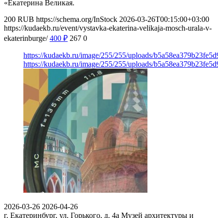
«Екатерина Великая.
200
RUB
https://schema.org/InStock
2026-03-26T00:15:00+03:00
https://kudaekb.ru/event/vystavka-ekaterina-velikaja-mosch-urala-v-
ekaterinburge/
400
₽
267
0
https://kudaekb.ru/image/255/255/uploads/b5a58ea379b23fe
https://kudaekb.ru/image/255/255/uploads/b5a58ea379b23fe
2026-03-26
2026-04-26
г. Екатеринбург, ул. Горького, д. 4а
Музей архитектуры и