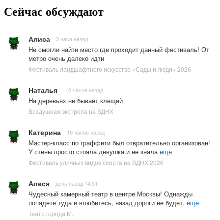
Сейчас обсуждают
Алиса
3 часа назад
Не смогли найти место где проходит данный фестиваль! От
метро очень далеко идти
Фестиваль ландшафтного искусства «Сады и люди» 2026
Наталья
10 часов назад
На деревьях не бывает клещей
Воздушная экотропа на ВДНХ
Катерина
19 часов назад
Мастер-класс по граффити был отвратительно организован!
У стены просто стояла девушка и не знала
ещё
Фестиваль уличных видов спорта на ВДНХ 2026
Алеся
день назад 14:51
Чудесный камерный театр в центре Москвы! Однажды
попадете туда и влюбитесь, назад дороги не будет.
ещё
Театр города М.