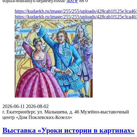
sojuza-teatralnyx-dejatelej-rossii/
400
₽
88
0
https://kudaekb.ru/image/255/255/uploads/428cab1f125e3ca4
https://kudaekb.ru/image/255/255/uploads/428cab1f125e3ca4
2026-06-11
2026-08-02
г. Екатеринбург, ул. Малышева, д. 46
Музейно-выставочный
центр «Дом Поклевских-Козелл»
Выставка «Уроки истории в картинах»