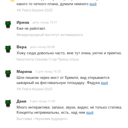
какого то четкого плана, думали немного
ещё
VK Fest в Казани 2025
Ирина
день назад 13:41
Кже не работает.
Международный институт антиквариата
Вера
день назад 08:48
Хожу сюда довольно часто, мне тут очень уютно и приятно.
Кинотеатр Синема Стар Принц плаза
Марина
3 дня назад 16:25
Шли пешком через мост от Кремля, вид открывается
шикарный на фестивальную площадку. Федука
ещё
VK Fest в Казани 2025
Даня
3 дня назад 11:40
Много интерактива: запахи, звуки, видео; не только статика.
Концепты нетривиальны, есть, над чем
ещё
Выставка «Черновик будущего»