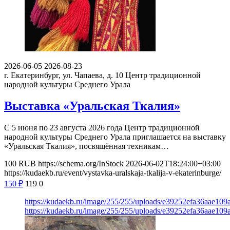
2026-06-05
2026-08-23
г. Екатеринбург, ул. Чапаева, д. 10
Центр традиционной
народной культуры Среднего Урала
Выставка «Уральская Ткалия»
С 5 июня по 23 августа 2026 года Центр традиционной
народной культуры Среднего Урала приглашается на выставку
«Уральская Ткалия», посвящённая техникам…
100
RUB
https://schema.org/InStock
2026-06-02T18:24:00+03:00
https://kudaekb.ru/event/vystavka-uralskaja-tkalija-v-ekaterinburge/
150
₽
119
0
https://kudaekb.ru/image/255/255/uploads/e39252efa36aae10
https://kudaekb.ru/image/255/255/uploads/e39252efa36aae10