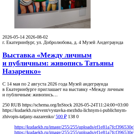
2026-05-14
2026-08-02
г. Екатеринбург, ул. Добролюбова, д. 4
Музей Андеграунда
Выставка «Между личным
и публичным: живопись Татьяны
Назаренко»
С 14 мая по 2 августа 2026 года Музей андеграунда
в Екатеринбурге приглашает на выставку «Между личным
и публичным: живопись…
250
RUB
https://schema.org/InStock
2026-05-24T11:24:00+03:00
https://kudaekb.ru/event/vystavka-mezhdu-lichnym-i-publichnym-
zhivopis-tatjany-nazarenko/
500
₽
138
0
https://kudaekb.ru/image/255/255/uploads/ef1e81a7fcf396530
https://kudaekb.ru/image/255/255/uploads/ef1e81a7fcf396530