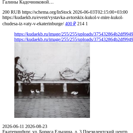
Галины Кадочниковой…
200
RUB
https://schema.org/InStock
2026-06-03T02:15:00+03:00
https://kudaekb.ru/event/vystavka-avtorskix-kukol-v-mire-kukol-
chudesa-iz-vaty-v-ekaterinburge/
400
₽
214
1
https://kudaekb.ru/image/255/255/uploads/375432864b2df99
https://kudaekb.ru/image/255/255/uploads/375432864b2df99
2026-06-11
2026-08-23
Екатеринбург, ул. Бориса Ельцина, д. 3
Президентский центр