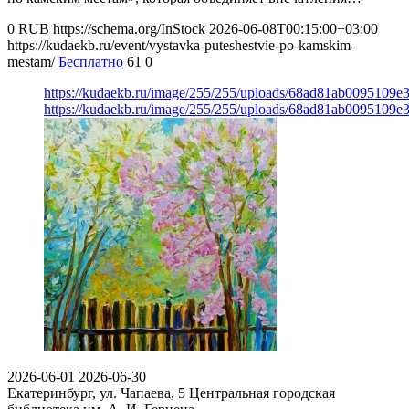
0
RUB
https://schema.org/InStock
2026-06-08T00:15:00+03:00
https://kudaekb.ru/event/vystavka-puteshestvie-po-kamskim-
mestam/
Бесплатно
61
0
https://kudaekb.ru/image/255/255/uploads/68ad81ab0095109e
https://kudaekb.ru/image/255/255/uploads/68ad81ab0095109e
2026-06-01
2026-06-30
Екатеринбург, ул. Чапаева, 5
Центральная городская