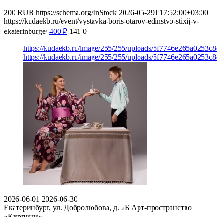
200
RUB
https://schema.org/InStock
2026-05-29T17:52:00+03:00
https://kudaekb.ru/event/vystavka-boris-otarov-edinstvo-stixij-v-
ekaterinburge/
400
₽
141
0
https://kudaekb.ru/image/255/255/uploads/5f7746e265a0253
https://kudaekb.ru/image/255/255/uploads/5f7746e265a0253
2026-06-01
2026-06-30
Екатеринбург, ул. Добролюбова, д. 2Б
Арт-пространство
«Кирпичи»