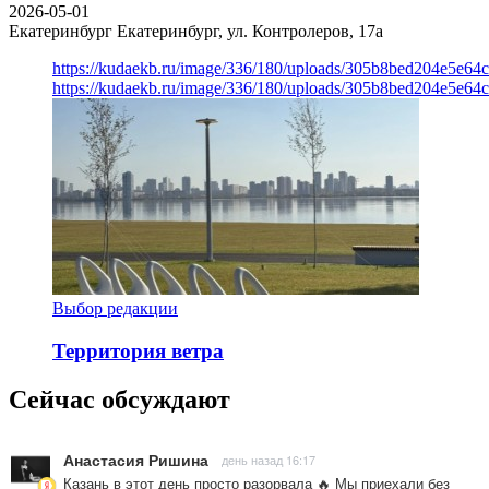
2026-05-01
Екатеринбург
Екатеринбург, ул. Контролеров, 17а
https://kudaekb.ru/image/336/180/uploads/305b8bed204e5e6
https://kudaekb.ru/image/336/180/uploads/305b8bed204e5e6
Выбор редакции
Территория ветра
Сейчас обсуждают
Анастасия Ришина
день назад 16:17
Казань в этот день просто разорвала 🔥 Мы приехали без