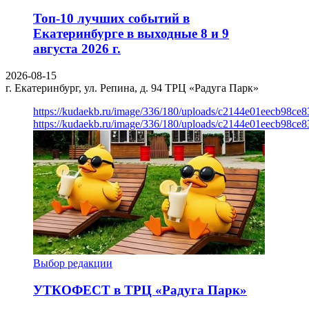
Топ-10 лучших событий в
Екатеринбурге в выходные 8 и 9
августа 2026 г.
2026-08-15
г. Екатеринбург, ул. Репина, д. 94
ТРЦ «Радуга Парк»
https://kudaekb.ru/image/336/180/uploads/c2144e01eecb98c
https://kudaekb.ru/image/336/180/uploads/c2144e01eecb98c
Выбор редакции
УТКОФЕСТ в ТРЦ «Радуга Парк»