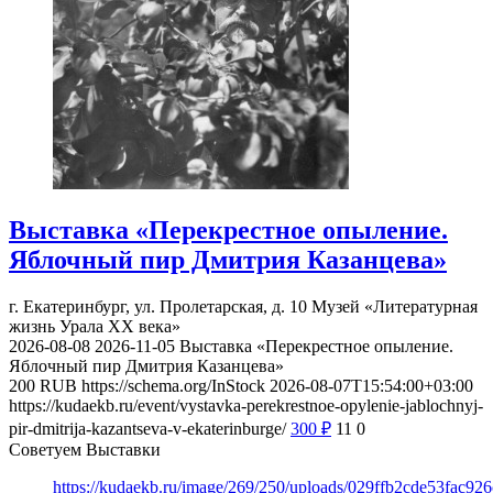
Выставка «Перекрестное опыление.
Яблочный пир Дмитрия Казанцева»
г. Екатеринбург, ул. Пролетарская, д. 10
Музей «Литературная
жизнь Урала ХХ века»
2026-08-08
2026-11-05
Выставка «Перекрестное опыление.
Яблочный пир Дмитрия Казанцева»
200
RUB
https://schema.org/InStock
2026-08-07T15:54:00+03:00
https://kudaekb.ru/event/vystavka-perekrestnoe-opylenie-jablochnyj-
pir-dmitrija-kazantseva-v-ekaterinburge/
300
₽
11
0
Советуем Выставки
https://kudaekb.ru/image/269/250/uploads/029ffb2cde53fac92