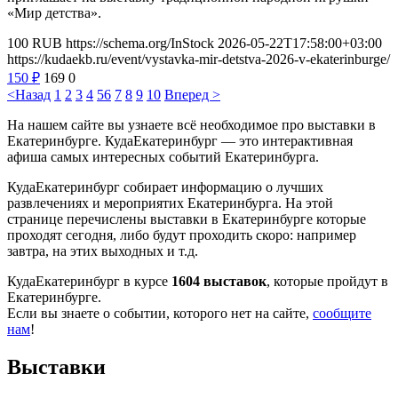
«Мир детства».
100
RUB
https://schema.org/InStock
2026-05-22T17:58:00+03:00
https://kudaekb.ru/event/vystavka-mir-detstva-2026-v-ekaterinburge/
150
₽
169
0
<Назад
1
2
3
4
5
6
7
8
9
10
Вперед >
На нашем сайте вы узнаете всё необходимое про выставки в
Екатеринбурге. КудаЕкатеринбург — это интерактивная
афиша самых интересных событий Екатеринбурга.
КудаЕкатеринбург собирает информацию о лучших
развлечениях и мероприятих Екатеринбурга. На этой
странице перечислены выставки в Екатеринбурге которые
проходят сегодня, либо будут проходить скоро: например
завтра, на этих выходных и т.д.
КудаЕкатеринбург в курсе
1604 выставок
, которые пройдут в
Екатеринбурге.
Если вы знаете о событии, которого нет на сайте,
сообщите
нам
!
Выставки