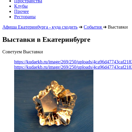
Пространства
Клубы
Прочее
Рестораны
Афиша Екатеринбурга - куда сходить
➔
События
➔
Выставки
Выставки в Екатеринбурге
Советуем Выставки
https://kudaekb.ru/image/269/250/uploads/4ca96d47743caf2
https://kudaekb.ru/image/269/250/uploads/4ca96d47743caf2