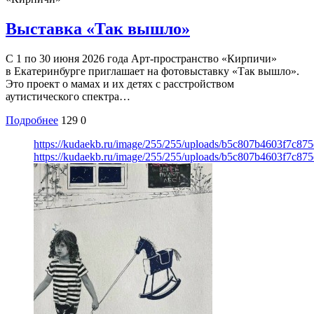
Выставка «Так вышло»
С 1 по 30 июня 2026 года Арт-пространство «Кирпичи»
в Екатеринбурге приглашает на фотовыставку «Так вышло».
Это проект о мамах и их детях с расстройством
аутистического спектра…
Подробнее
129
0
https://kudaekb.ru/image/255/255/uploads/b5c807b4603f7c8
https://kudaekb.ru/image/255/255/uploads/b5c807b4603f7c8