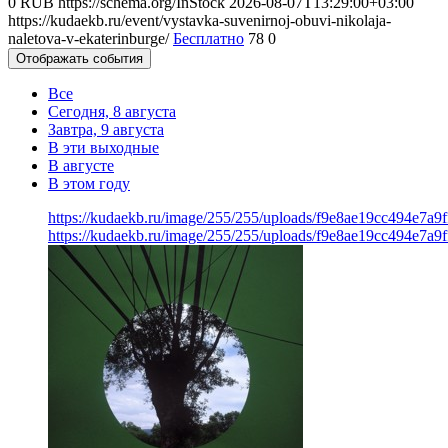
0
RUB
https://schema.org/InStock
2026-08-07T13:29:00+03:00
https://kudaekb.ru/event/vystavka-suvenirnoj-obuvi-nikolaja-
naletova-v-ekaterinburge/
Бесплатно
78
0
Отображать события
Все
Сегодня, 8 августа
Завтра, 9 августа
В эти выходные
В августе
В этом году
https://kudaekb.ru/image/255/255/uploads/f9e8ae19cc494e7a
https://kudaekb.ru/image/255/255/uploads/f9e8ae19cc494e7a