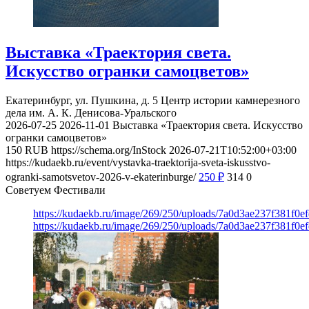
Выставка «Траектория света.
Искусство огранки самоцветов»
Екатеринбург, ул. Пушкина, д. 5
Центр истории камнерезного
дела им. А. К. Денисова-Уральского
2026-07-25
2026-11-01
Выставка «Траектория света. Искусство
огранки самоцветов»
150
RUB
https://schema.org/InStock
2026-07-21T10:52:00+03:00
https://kudaekb.ru/event/vystavka-traektorija-sveta-iskusstvo-
ogranki-samotsvetov-2026-v-ekaterinburge/
250
₽
314
0
Советуем Фестивали
https://kudaekb.ru/image/269/250/uploads/7a0d3ae237f381f0
https://kudaekb.ru/image/269/250/uploads/7a0d3ae237f381f0