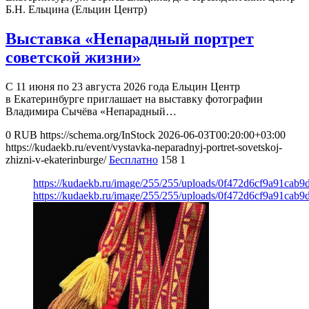
Б.Н. Ельцина (Ельцин Центр)
Выставка «Непарадный портрет
советской жизни»
С 11 июня по 23 августа 2026 года Ельцин Центр
в Екатеринбурге приглашает на выставку фотографии
Владимира Сычёва «Непарадный…
0
RUB
https://schema.org/InStock
2026-06-03T00:20:00+03:00
https://kudaekb.ru/event/vystavka-neparadnyj-portret-sovetskoj-
zhizni-v-ekaterinburge/
Бесплатно
158
1
https://kudaekb.ru/image/255/255/uploads/0f472d6cf9a91cab
https://kudaekb.ru/image/255/255/uploads/0f472d6cf9a91cab