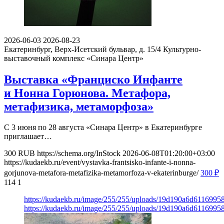
2026-06-03
2026-08-23
Екатеринбург, Верх-Исетский бульвар, д. 15/4
Культурно-
выставочный комплекс «Синара Центр»
Выставка «Франциско Инфанте
и Нонна Горюнова. Метафора,
метафизика, метаморфоза»
С 3 июня по 28 августа «Синара Центр» в Екатеринбурге
приглашает…
300
RUB
https://schema.org/InStock
2026-06-08T01:20:00+03:00
https://kudaekb.ru/event/vystavka-frantsisko-infante-i-nonna-
gorjunova-metafora-metafizika-metamorfoza-v-ekaterinburge/
300
₽
114
1
https://kudaekb.ru/image/255/255/uploads/19d190a6d611699
https://kudaekb.ru/image/255/255/uploads/19d190a6d611699