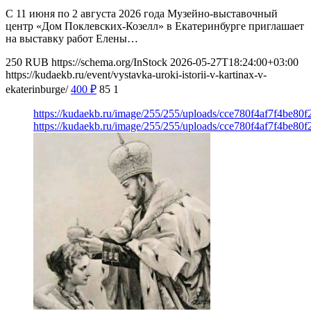
С 11 июня по 2 августа 2026 года Музейно-выставочный
центр «Дом Поклевских-Козелл» в Екатеринбурге приглашает
на выставку работ Елены…
250
RUB
https://schema.org/InStock
2026-05-27T18:24:00+03:00
https://kudaekb.ru/event/vystavka-uroki-istorii-v-kartinax-v-
ekaterinburge/
400
₽
85
1
https://kudaekb.ru/image/255/255/uploads/cce780f4af7f4be80
https://kudaekb.ru/image/255/255/uploads/cce780f4af7f4be80