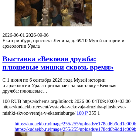
2026-06-01
2026-09-06
Екатеринбург, проспект Ленина, д. 69/10
Музей истории и
археологии Урала
Выставка «Вековая дружба:
плюшевые мишки сквозь время»
С 1 июня по 6 сентября 2026 года Музей истории
и археологии Урала приглашает на выставку «Вековая
дружба: плюшевые…
100
RUB
https://schema.org/InStock
2026-06-04T09:10:00+03:00
https://kudaekb.ru/event/vystavka-vekovaja-druzhba-pljushevye-
mishki-skvoz-vremja-v-ekaterinburge/
100
₽
355
1
https://kudaekb.ru/image/255/255/uploads/e178cd6b9dd1c00
https://kudaekb.ru/image/255/255/uploads/e178cd6b9dd1c00