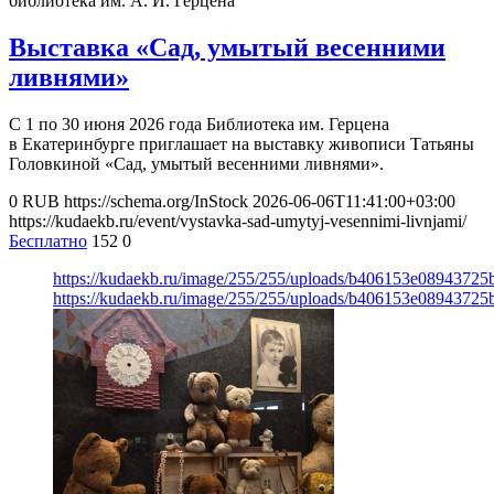
библиотека им. А. И. Герцена
Выставка «Сад, умытый весенними
ливнями»
С 1 по 30 июня 2026 года Библиотека им. Герцена
в Екатеринбурге приглашает на выставку живописи Татьяны
Головкиной «Сад, умытый весенними ливнями».
0
RUB
https://schema.org/InStock
2026-06-06T11:41:00+03:00
https://kudaekb.ru/event/vystavka-sad-umytyj-vesennimi-livnjami/
Бесплатно
152
0
https://kudaekb.ru/image/255/255/uploads/b406153e08943725
https://kudaekb.ru/image/255/255/uploads/b406153e08943725