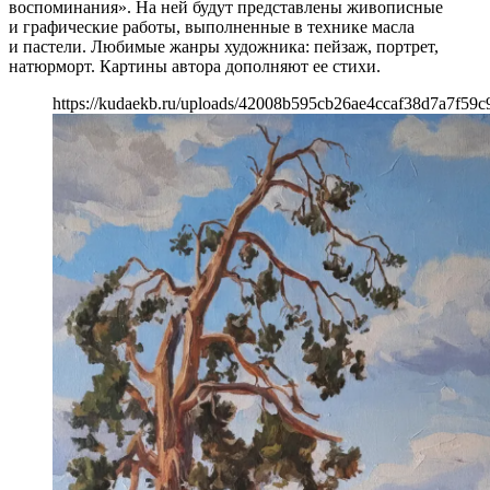
воспоминания». На ней будут представлены живописные
и графические работы, выполненные в технике масла
и пастели. Любимые жанры художника: пейзаж, портрет,
натюрморт. Картины автора дополняют ее стихи.
https://kudaekb.ru/uploads/42008b595cb26ae4ccaf38d7a7f59c