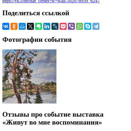
https://vk.com/tsar_center?w=wall-162078939_6247
Поделиться ссылкой
Фотографии события
Отзывы про событие выставка
«Живут во мне воспоминания»