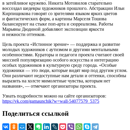
в затейливое кружево. Никита Мотовилов старательно
воссоздал шедевры художников прошлого. Абстракции Ильи
Кирпищикова говорят со зрителями языком ярких цветов
и фантастических форм, а картины Марселя Тошова
балансируют на стыке поп-арта и сюрреализма. Работы
Марьяны Дюдиной добавляют экспозиции яркости
и нежности оттенков.
Цель проекта «Истинное зрение» — поддержка и развитие
молодых художников с аутизмом и другими ментальными
особенностями. Кураторы и педагоги проекта считают своей
миссией популяризацию особого искусства и интеграцию
особых художников в культурную среду города. «Особые
художники — это люди, которые видят мир под другим углом.
Они различают недоступные нам детали и оттенки, способны
выразить на холсте мимолетные чувства, которым нет
названия», — отмечают организаторы проекта.
Узнать подробности можно на сайте организаторов:
https://vk.com/gamaunchik?w=wall-54077579_5375
Поделиться ссылкой