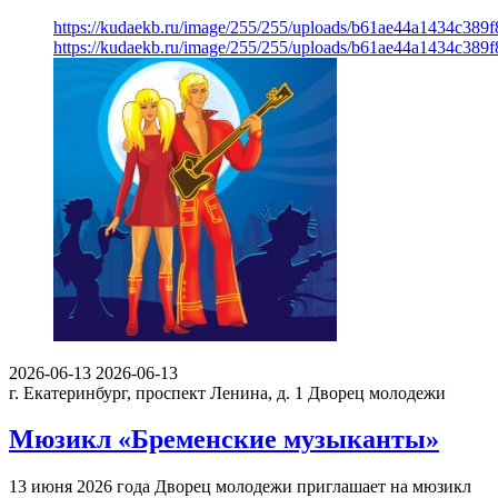
https://kudaekb.ru/image/255/255/uploads/b61ae44a1434c38
https://kudaekb.ru/image/255/255/uploads/b61ae44a1434c38
2026-06-13
2026-06-13
г. Екатеринбург, проспект Ленина, д. 1
Дворец молодежи
Мюзикл «Бременские музыканты»
13 июня 2026 года Дворец молодежи приглашает на мюзикл