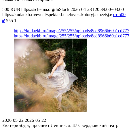
500
RUB
https://schema.org/InStock
2026-04-23T20:39:00+03:00
https://kudaekb.ru/event/spektakl-chelovek-kotoryj-smeetsja/
от 500
₽
555
1
https://kudaekb.ru/image/255/255/uploads/8cd8966b69a1cd7
https://kudaekb.ru/image/255/255/uploads/8cd8966b69a1cd7
2026-05-22
2026-05-22
Екатеринбург, проспект Ленина, д. 47
Свердловский театр