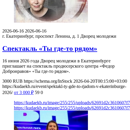
2026-06-16
2026-06-16
г. Екатеринбург, проспект Ленина, д. 1
Дворец молодежи
Спектакль «Ты где-то рядом»
16 июня 2026 года Дворец молодежи в Екатеринбурге
приглашает на спектакль продюсерского центра «Федор
Добронравов» «Ты где-то рядом».
3000
RUB
https://schema.org/InStock
2026-04-20T00:15:00+03:00
https://kudaekb.ru/event/spektakl-ty-gde-to-rjadom-v-ekaterinburge-
2026/
от 3 000
₽
59
0
https://kudaekb.ru/image/255/255/uploads/62691d2c3610607
https://kudaekb.ru/image/255/255/uploads/62691d2c3610607