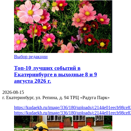
Выбор редакции
Топ-10 лучших событий в
Екатеринбурге в выходные 8 и 9
августа 2026 г.
2026-08-15
г. Екатеринбург, ул. Репина, д. 94
ТРЦ «Радуга Парк»
https://kudaekb.ru/image/336/180/uploads/c2144e01eecb98c
https://kudaekb.ru/image/336/180/uploads/c2144e01eecb98c