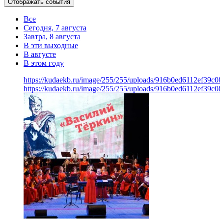
Отображать события
Все
Сегодня, 7 августа
Завтра, 8 августа
В эти выходные
В августе
В этом году
https://kudaekb.ru/image/255/255/uploads/916b0ed6112ef39
https://kudaekb.ru/image/255/255/uploads/916b0ed6112ef39