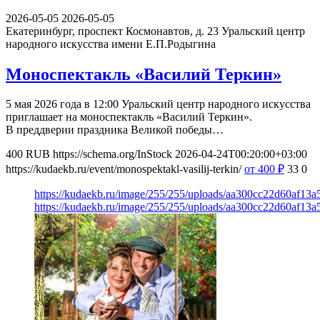
2026-05-05
2026-05-05
Екатеринбург, проспект Космонавтов, д. 23
Уральский центр
народного искусства имени Е.П.Родыгина
Моноспектакль «Василий Теркин»
5 мая 2026 года в 12:00 Уральский центр народного искусства
приглашает на моноспектакль «Василий Теркин».
В преддверии праздника Великой победы…
400
RUB
https://schema.org/InStock
2026-04-24T00:20:00+03:00
https://kudaekb.ru/event/monospektakl-vasilij-terkin/
от 400
₽
33
0
https://kudaekb.ru/image/255/255/uploads/aa300cc22d60af13
https://kudaekb.ru/image/255/255/uploads/aa300cc22d60af13