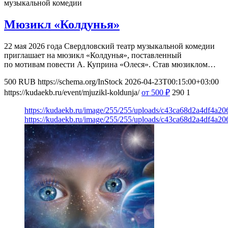
музыкальной комедии
Мюзикл «Колдунья»
22 мая 2026 года Свердловский театр музыкальной комедии
приглашает на мюзикл «Колдунья», поставленный
по мотивам повести А. Куприна «Олеся». Став мюзиклом…
500
RUB
https://schema.org/InStock
2026-04-23T00:15:00+03:00
https://kudaekb.ru/event/mjuzikl-koldunja/
от 500
₽
290
1
https://kudaekb.ru/image/255/255/uploads/c43ca68d2a4df4a2
https://kudaekb.ru/image/255/255/uploads/c43ca68d2a4df4a2