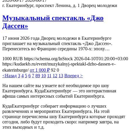
2026-06-17
2026-06-17
г. Екатеринбург, проспект Ленина, д. 1
Дворец молодежи
Музыкальный спектакль «Джо
Дассен»
17 июня 2026 года Дворец молодежи в Екатеринбурге
приглашает на музыкальный спектакль «Джо Дассен».
Перенеситесь во Францию середины 1970-х: эпоху…
1000
RUB
https://schema.org/InStock
2026-04-10T01:20:00+03:00
https://kudaekb.ru/event/muzykalnyj-spektakl-dzho-dassen-v-
ekaterinburge/
от 1 000
₽
92
0
<Назад
3
4
5
6
7
8
9
10
11
12
13
Вперед >
На нашем сайте вы узнаете всё необходимое про шоу
Екатеринбурга. КудаЕкатеринбург — это интерактивная
афиша самых интересных событий Екатеринбурга.
КудаЕкатеринбург собирает информацию о лучших
развлечениях и мероприятих Екатеринбурга. На этой
странице перечислены шоу Екатеринбурга которые проходят
сегодня, либо будут проходить скоро: например завтра, на
этих выходных и т.д.