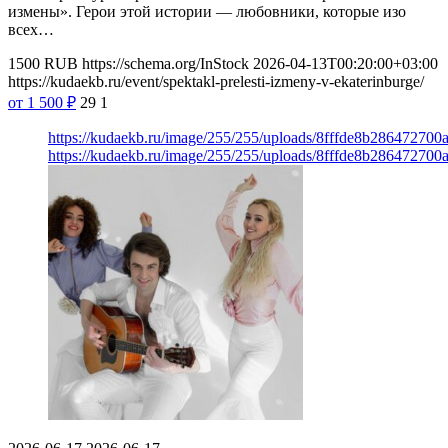
измены». Герои этой истории — любовники, которые изо
всех…
1500
RUB
https://schema.org/InStock
2026-04-13T00:20:00+03:00
https://kudaekb.ru/event/spektakl-prelesti-izmeny-v-ekaterinburge/
от 1 500
₽
29
1
https://kudaekb.ru/image/255/255/uploads/8fffde8b28647270
https://kudaekb.ru/image/255/255/uploads/8fffde8b28647270