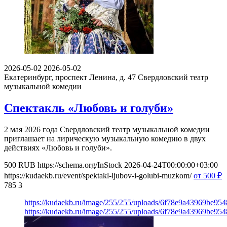
2026-05-02
2026-05-02
Екатеринбург, проспект Ленина, д. 47
Свердловский театр
музыкальной комедии
Спектакль «Любовь и голуби»
2 мая 2026 года Свердловский театр музыкальной комедии
приглашает на лирическую музыкальную комедию в двух
действиях «Любовь и голуби».
500
RUB
https://schema.org/InStock
2026-04-24T00:00:00+03:00
https://kudaekb.ru/event/spektakl-ljubov-i-golubi-muzkom/
от 500
₽
785
3
https://kudaekb.ru/image/255/255/uploads/6f78e9a43969be95
https://kudaekb.ru/image/255/255/uploads/6f78e9a43969be95