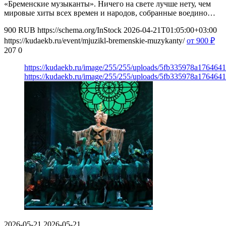
«Бременские музыканты». Ничего на свете лучше нету, чем
мировые хиты всех времен и народов, собранные воедино…
900
RUB
https://schema.org/InStock
2026-04-21T01:05:00+03:00
https://kudaekb.ru/event/mjuzikl-bremenskie-muzykanty/
от 900
₽
207
0
https://kudaekb.ru/image/255/255/uploads/5fb335978a176464
https://kudaekb.ru/image/255/255/uploads/5fb335978a176464
2026-05-21
2026-05-21