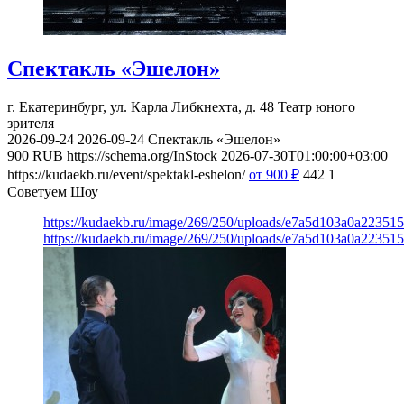
Спектакль «Эшелон»
г. Екатеринбург, ул. Карла Либкнехта, д. 48
Театр юного
зрителя
2026-09-24
2026-09-24
Спектакль «Эшелон»
900
RUB
https://schema.org/InStock
2026-07-30T01:00:00+03:00
https://kudaekb.ru/event/spektakl-eshelon/
от 900
₽
442
1
Советуем Шоу
https://kudaekb.ru/image/269/250/uploads/e7a5d103a0a22351
https://kudaekb.ru/image/269/250/uploads/e7a5d103a0a22351