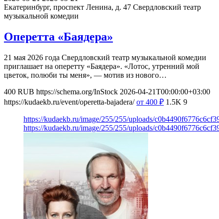
Екатеринбург, проспект Ленина, д. 47
Свердловский театр
музыкальной комедии
Оперетта «Баядера»
21 мая 2026 года Свердловский театр музыкальной комедии
приглашает на оперетту «Баядера». «Лотос, утренний мой
цветок, полюби ты меня», — мотив из нового…
400
RUB
https://schema.org/InStock
2026-04-21T00:00:00+03:00
https://kudaekb.ru/event/operetta-bajadera/
от 400
₽
1.5K
9
https://kudaekb.ru/image/255/255/uploads/c0b4490f6776c6cf
https://kudaekb.ru/image/255/255/uploads/c0b4490f6776c6cf