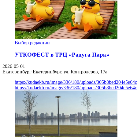
Выбор редакции
УТКОФЕСТ в ТРЦ «Радуга Парк»
2026-05-01
Екатеринбург
Екатеринбург, ул. Контролеров, 17а
https://kudaekb.ru/image/336/180/uploads/305b8bed204e5e6
https://kudaekb.ru/image/336/180/uploads/305b8bed204e5e6