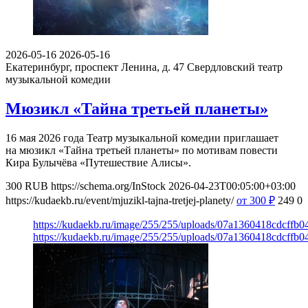
2026-05-16
2026-05-16
Екатеринбург, проспект Ленина, д. 47
Свердловский театр
музыкальной комедии
Мюзикл «Тайна третьей планеты»
16 мая 2026 года Театр музыкальной комедии приглашает
на мюзикл «Тайна третьей планеты» по мотивам повести
Кира Булычёва «Путешествие Алисы».
300
RUB
https://schema.org/InStock
2026-04-23T00:05:00+03:00
https://kudaekb.ru/event/mjuzikl-tajna-tretjej-planety/
от 300
₽
249
0
https://kudaekb.ru/image/255/255/uploads/07a1360418cdcffb0
https://kudaekb.ru/image/255/255/uploads/07a1360418cdcffb0