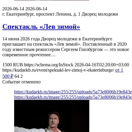
2026-06-14
2026-06-14
г. Екатеринбург, проспект Ленина, д. 1
Дворец молодежи
Спектакль «Лев зимой»
14 июня 2026 года Дворец молодежи в Екатеринбурге
приглашает на спектакль «Лев зимой». Поставленный в 2020
году известным режиссером Сергеем Гинзбургом — это новое
современное прочтение…
1500
RUB
https://schema.org/InStock
2026-04-16T02:20:00+03:00
https://kudaekb.ru/event/spektakl-lev-zimoj-v-ekaterinburge/
от 1
500
₽
64
2
Событие отменено
https://kudaekb.ru/image/255/255/uploads/5a73e8006b19e843
https://kudaekb.ru/image/255/255/uploads/5a73e8006b19e843