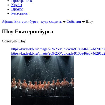
Пространства
Клубы
Прочее
Рестораны
Афиша Екатеринбурга - куда сходить
➔
События
➔
Шоу
Шоу Екатеринбурга
Советуем Шоу
https://kudaekb.ru/image/269/250/uploads/9100a46e574d291
https://kudaekb.ru/image/269/250/uploads/9100a46e574d291