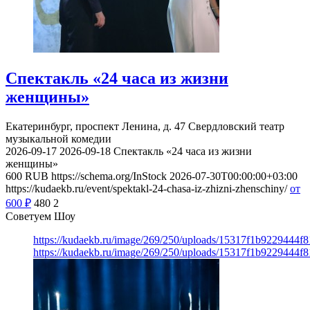
Спектакль «24 часа из жизни
женщины»
Екатеринбург, проспект Ленина, д. 47
Свердловский театр
музыкальной комедии
2026-09-17
2026-09-18
Спектакль «24 часа из жизни
женщины»
600
RUB
https://schema.org/InStock
2026-07-30T00:00:00+03:00
https://kudaekb.ru/event/spektakl-24-chasa-iz-zhizni-zhenschiny/
от
600
₽
480
2
Советуем Шоу
https://kudaekb.ru/image/269/250/uploads/15317f1b9229444f
https://kudaekb.ru/image/269/250/uploads/15317f1b9229444f