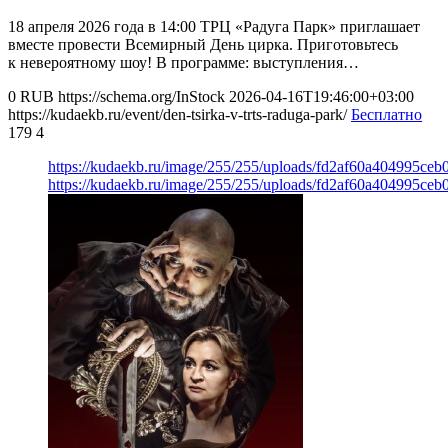
18 апреля 2026 года в 14:00 ТРЦ «Радуга Парк» приглашает
вместе провести Всемирный День цирка. Приготовьтесь
к невероятному шоу! В программе: выступления…
0
RUB
https://schema.org/InStock
2026-04-16T19:46:00+03:00
https://kudaekb.ru/event/den-tsirka-v-trts-raduga-park/
Бесплатно
179
4
https://kudaekb.ru/image/255/255/uploads/fd2af60a404995ce
https://kudaekb.ru/image/255/255/uploads/fd2af60a404995ce