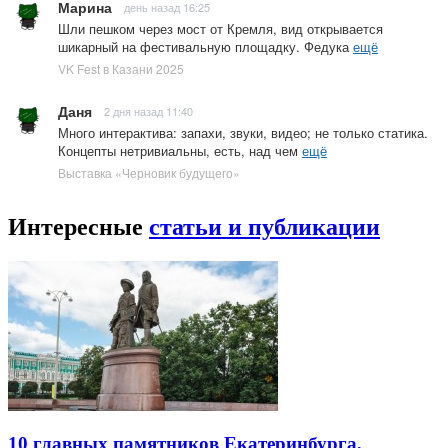
Марина
день назад 16:25
Шли пешком через мост от Кремля, вид открывается
шикарный на фестивальную площадку. Федука
ещё
VK Fest в Казани 2025
Даня
2 дня назад 11:40
Много интерактива: запахи, звуки, видео; не только статика.
Концепты нетривиальны, есть, над чем
ещё
Выставка «Черновик будущего»
Интересные
статьи и публикации
10 главных памятников Екатеринбурга,