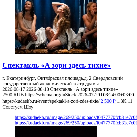
Спектакль «А зори здесь тихие»
г. Екатеринбург, Октябрьская площадь,д. 2
Свердловский
государственный академический театр драмы
2026-08-17
2026-08-18
Спектакль «А зори здесь тихие»
2500
RUB
https://schema.org/InStock
2026-07-29T08:24:00+03:00
https://kudaekb.ru/event/spektakl-a-zori-zdes-tixie/
2 500
₽
1.3K
11
Советуем Шоу
https://kudaekb.ru/image/269/250/uploads/f0477770fcb31e7c
https://kudaekb.ru/image/269/250/uploads/f0477770fcb31e7c