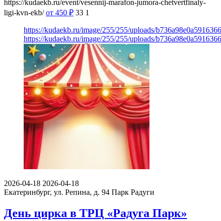
https://kudaekb.ru/event/vesennij-marafon-jumora-chetvertfinaly-
ligi-kvn-ekb/
от 450
₽
33
1
https://kudaekb.ru/image/255/255/uploads/b736a98e0a59163
https://kudaekb.ru/image/255/255/uploads/b736a98e0a59163
2026-04-18
2026-04-18
Екатеринбург, ул. Репина, д. 94
Парк Радуги
День цирка в ТРЦ «Радуга Парк»