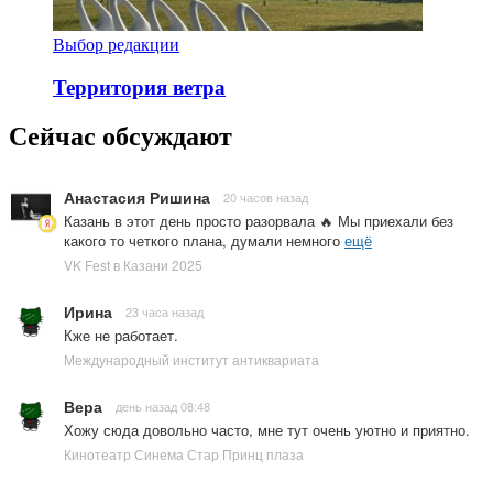
Выбор редакции
Территория ветра
Сейчас обсуждают
Анастасия Ришина
20 часов назад
Казань в этот день просто разорвала 🔥 Мы приехали без
какого то четкого плана, думали немного
ещё
VK Fest в Казани 2025
Ирина
23 часа назад
Кже не работает.
Международный институт антиквариата
Вера
день назад 08:48
Хожу сюда довольно часто, мне тут очень уютно и приятно.
Кинотеатр Синема Стар Принц плаза