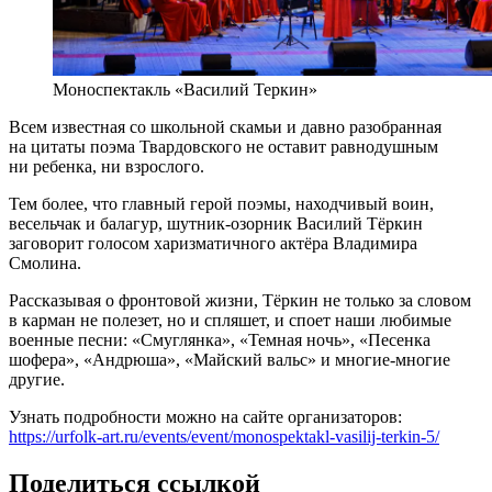
Моноспектакль «Василий Теркин»
Всем известная со школьной скамьи и давно разобранная
на цитаты поэма Твардовского не оставит равнодушным
ни ребенка, ни взрослого.
Тем более, что главный герой поэмы, находчивый воин,
весельчак и балагур, шутник-озорник Василий Тёркин
заговорит голосом харизматичного актёра Владимира
Смолина.
Рассказывая о фронтовой жизни, Тёркин не только за словом
в карман не полезет, но и спляшет, и споет наши любимые
военные песни: «Смуглянка», «Темная ночь», «Песенка
шофера», «Андрюша», «Майский вальс» и многие-многие
другие.
Узнать подробности можно на сайте организаторов:
https://urfolk-art.ru/events/event/monospektakl-vasilij-terkin-5/
Поделиться ссылкой