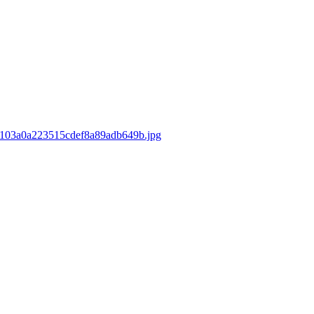
5d103a0a223515cdef8a89adb649b.jpg