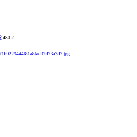
₽
480
2
17f1b9229444f81a8fad37d73a3d7.jpg