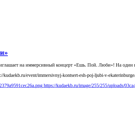
би»
 приглашает на иммерсивный концерт «Ешь. Пой. Люби»! На оди
s://kudaekb.ru/event/immersivnyj-kontsert-esh-poj-ljubi-v-ekaterinburge
9f2379a9591cec26a.png
https://kudaekb.ru/image/255/255/uploads/03