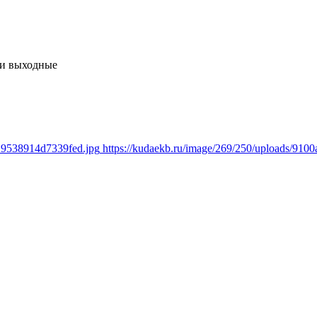
и выходные
c29538914d7339fed.jpg
https://kudaekb.ru/image/269/250/uploads/91