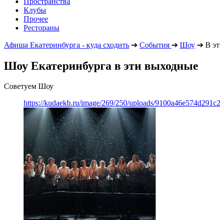
Пространства
Клубы
Прочее
Рестораны
Афиша Екатеринбурга - куда сходить
➔
События
➔
Шоу
➔
В эт
Шоу Екатеринбурга в эти выходные
Советуем Шоу
https://kudaekb.ru/image/269/250/uploads/9100a46e574d291