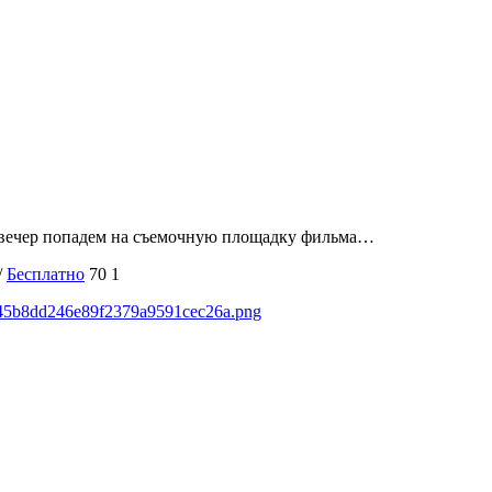
н вечер попадем на съемочную площадку фильма…
/
Бесплатно
70
1
ca45b8dd246e89f2379a9591cec26a.png