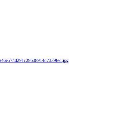
00a46e574d291c29538914d7339fed.jpg