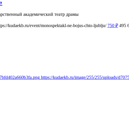
»
арственный академический театр драмы
tps://kudaekb.ru/event/monospektakl-ne-bojus-chto-ljublju/
750
₽
495
a7bfd402a660b3fa.png
https://kudaekb.ru/image/255/255/uploads/d7