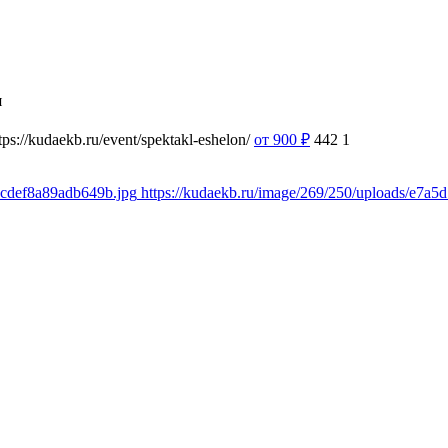
я
tps://kudaekb.ru/event/spektakl-eshelon/
от 900
₽
442
1
5cdef8a89adb649b.jpg
https://kudaekb.ru/image/269/250/uploads/e7a