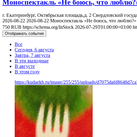
Моноспектакль «Не боюсь, что люблю?
г. Екатеринбург, Октябрьская площадь,д. 2
Свердловский госуд
2026-08-22
2026-08-22
Моноспектакль «Не боюсь, что люблю?»
750
RUB
https://schema.org/InStock
2026-07-29T01:00:00+03:00
ht
Отображать события
Все
Сегодня, 6 августа
Завтра, 7 августа
В эти выходные
В августе
В этом году
https://kudaekb.ru/image/255/255/uploads/d7075da6f8648d7c