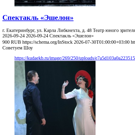
Спектакль «Эшелон»
г. Екатеринбург, ул. Карла Либкнехта, д. 48
Театр юного зрител
2026-09-24
2026-09-24
Спектакль «Эшелон»
900
RUB
https://schema.org/InStock
2026-07-30T01:00:00+03:00
ht
Советуем Шоу
https://kudaekb.ru/image/269/250/uploads/e7a5d103a0a22351