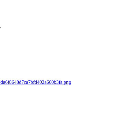
6
075da6f8648d7ca7bfd402a660b3fa.png