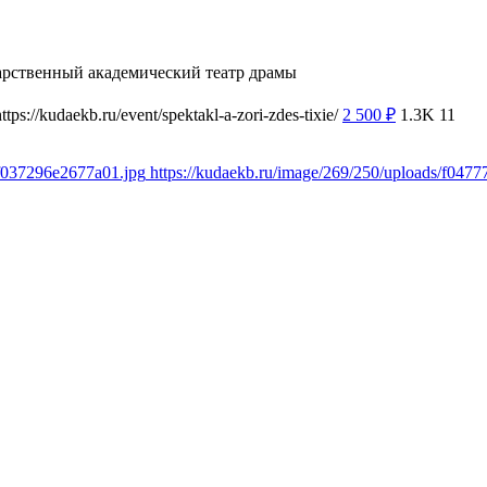
арственный академический театр драмы
https://kudaekb.ru/event/spektakl-a-zori-zdes-tixie/
2 500
₽
1.3K
11
0f037296e2677a01.jpg
https://kudaekb.ru/image/269/250/uploads/f04