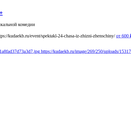
»
ыкальной комедии
tps://kudaekb.ru/event/spektakl-24-chasa-iz-zhizni-zhenschiny/
от 600
81a8fad37d73a3d7.jpg
https://kudaekb.ru/image/269/250/uploads/153