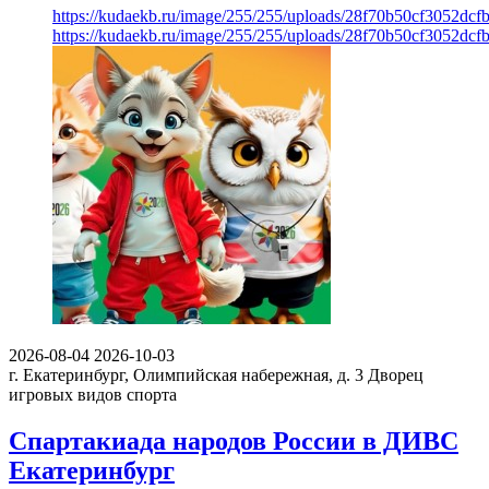
https://kudaekb.ru/image/255/255/uploads/28f70b50cf3052dc
https://kudaekb.ru/image/255/255/uploads/28f70b50cf3052dc
2026-08-04
2026-10-03
г. Екатеринбург, Олимпийская набережная, д. 3
Дворец
игровых видов спорта
Спартакиада народов России в ДИВС
Екатеринбург