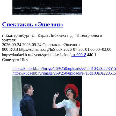
Спектакль «Эшелон»
г. Екатеринбург, ул. Карла Либкнехта, д. 48
Театр юного
зрителя
2026-09-24
2026-09-24
Спектакль «Эшелон»
900
RUB
https://schema.org/InStock
2026-07-30T01:00:00+03:00
https://kudaekb.ru/event/spektakl-eshelon/
от 900
₽
440
1
Советуем Шоу
https://kudaekb.ru/image/269/250/uploads/e7a5d103a0a22351
https://kudaekb.ru/image/269/250/uploads/e7a5d103a0a22351