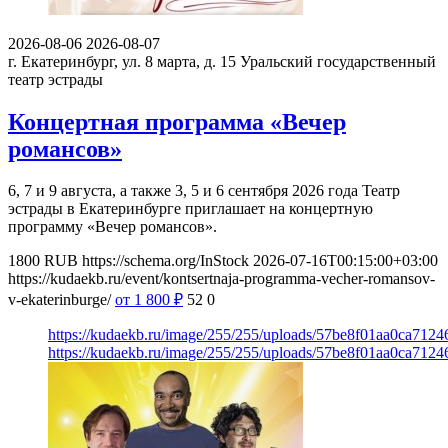
2026-08-06
2026-08-07
г. Екатеринбург, ул. 8 марта, д. 15
Уральский государственный
театр эстрады
Концертная программа «Вечер
романсов»
6, 7 и 9 августа, а также 3, 5 и 6 сентября 2026 года Театр
эстрады в Екатеринбурге приглашает на концертную
программу «Вечер романсов».
1800
RUB
https://schema.org/InStock
2026-07-16T00:15:00+03:00
https://kudaekb.ru/event/kontsertnaja-programma-vecher-romansov-
v-ekaterinburge/
от 1 800
₽
52
0
https://kudaekb.ru/image/255/255/uploads/57be8f01aa0ca712
https://kudaekb.ru/image/255/255/uploads/57be8f01aa0ca712