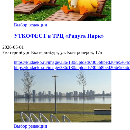
Выбор редакции
УТКОФЕСТ в ТРЦ «Радуга Парк»
2026-05-01
Екатеринбург
Екатеринбург, ул. Контролеров, 17а
https://kudaekb.ru/image/336/180/uploads/305b8bed204e5e6
https://kudaekb.ru/image/336/180/uploads/305b8bed204e5e6
Выбор редакции