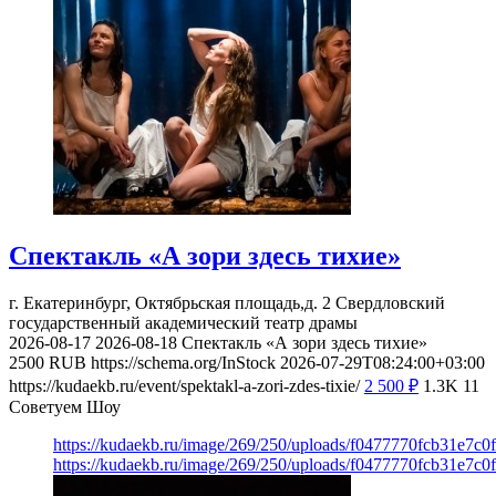
Спектакль «А зори здесь тихие»
г. Екатеринбург, Октябрьская площадь,д. 2
Свердловский
государственный академический театр драмы
2026-08-17
2026-08-18
Спектакль «А зори здесь тихие»
2500
RUB
https://schema.org/InStock
2026-07-29T08:24:00+03:00
https://kudaekb.ru/event/spektakl-a-zori-zdes-tixie/
2 500
₽
1.3K
11
Советуем Шоу
https://kudaekb.ru/image/269/250/uploads/f0477770fcb31e7c
https://kudaekb.ru/image/269/250/uploads/f0477770fcb31e7c