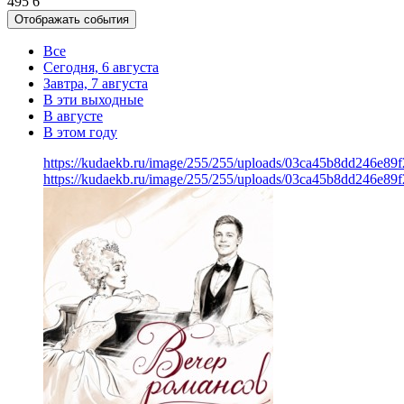
495
6
Отображать события
Все
Сегодня, 6 августа
Завтра, 7 августа
В эти выходные
В августе
В этом году
https://kudaekb.ru/image/255/255/uploads/03ca45b8dd246e8
https://kudaekb.ru/image/255/255/uploads/03ca45b8dd246e8