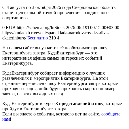
С 4 августа по 3 октября 2026 года Свердловская область
станет центральной точкой проведения грандиозного
спортивного…
0
RUB
https://schema.org/InStock
2026-06-19T00:15:00+03:00
https://kudaekb.ru/event/spartakiada-narodov-rossii-v-divs-
ekaterinburg/
Бесплатно
310
4
На нашем сайте вы узнаете всё необходимое про шоу
Екатеринбурга завтра. КудаЕкатеринбург — это
интерактивная афиша самых интересных событий
Екатеринбурга.
КудаЕкатеринбург собирает информацию о лучших
развлечениях и мероприятих Екатеринбурга. На этой
странице перечислены шоу Екатеринбурга завтра которые
проходят сегодня, либо будут проходить скоро: например
завтра, на этих выходных и т.д.
КудаЕкатеринбург в курсе
3 представлений и шоу
, которые
пройдут в Екатеринбурге завтра.
Если вы знаете о событии, которого нет на сайте,
сообщите
нам
!