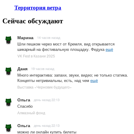
Территория ветра
Сейчас обсуждают
Марина
14 часов назад
Шли пешком через мост от Кремля, вид открывается
шикарный на фестивальную площадку. Федука
ещё
VK Fest в Казани 2025
Даня
19 часов назад
Много интерактива: запахи, звуки, видео; не только статика.
Концепты нетривиальны, есть, над чем
ещё
Выставка «Черновик будущего»
Ольга
день назад 22:13
Спасибо
Алмазный фонд
Ольга
день назад 22:13
можно ли онлайн купить билеты