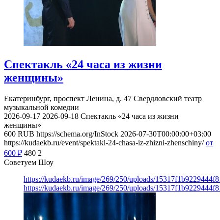
Спектакль «24 часа из жизни
женщины»
Екатеринбург, проспект Ленина, д. 47
Свердловский театр
музыкальной комедии
2026-09-17
2026-09-18
Спектакль «24 часа из жизни
женщины»
600
RUB
https://schema.org/InStock
2026-07-30T00:00:00+03:00
https://kudaekb.ru/event/spektakl-24-chasa-iz-zhizni-zhenschiny/
от
600
₽
480
2
Советуем Шоу
https://kudaekb.ru/image/269/250/uploads/15317f1b9229444f
https://kudaekb.ru/image/269/250/uploads/15317f1b9229444f