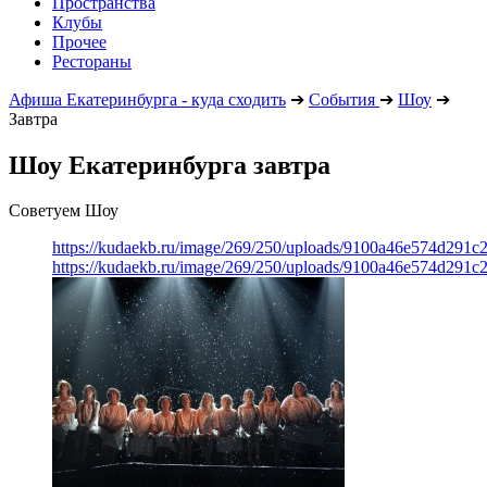
Пространства
Клубы
Прочее
Рестораны
Афиша Екатеринбурга - куда сходить
➔
События
➔
Шоу
➔
Завтра
Шоу Екатеринбурга завтра
Советуем Шоу
https://kudaekb.ru/image/269/250/uploads/9100a46e574d291
https://kudaekb.ru/image/269/250/uploads/9100a46e574d291