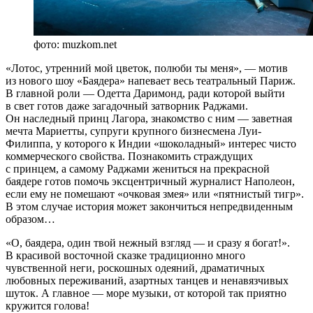
фото: muzkom.net
«Лотос, утренний мой цветок, полюби ты меня», — мотив
из нового шоу «Баядера» напевает весь театральный Париж.
В главной роли — Одетта Даримонд, ради которой выйти
в свет готов даже загадочный затворник Раджами.
Он наследный принц Лагора, знакомство с ним — заветная
мечта Мариетты, супруги крупного бизнесмена Луи-
Филиппа, у которого к Индии «шоколадный» интерес чисто
коммерческого свойства. Познакомить страждущих
с принцем, а самому Раджами жениться на прекрасной
баядере готов помочь эксцентричный журналист Наполеон,
если ему не помешают «очковая змея» или «пятнистый тигр».
В этом случае история может закончиться непредвиденным
образом…
«О, баядера, один твой нежный взгляд — и сразу я богат!».
В красивой восточной сказке традиционно много
чувственной неги, роскошных одеяний, драматичных
любовных переживаний, азартных танцев и ненавязчивых
шуток. А главное — море музыки, от которой так приятно
кружится голова!