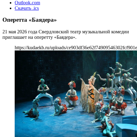
Outlook.com
Скачать .ics
Оперетта «Баядера»
21 мая 2026 года Свердловский театр музыкальной комедии
приглашает на оперетту «Баядера».
https://kudaekb.ru/uploads/ce903df36e62f74909546302fcf901e