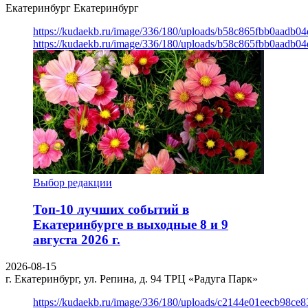
Екатеринбург
Екатеринбург
https://kudaekb.ru/image/336/180/uploads/b58c865fbb0aadb0
https://kudaekb.ru/image/336/180/uploads/b58c865fbb0aadb0
Выбор редакции
Топ-10 лучших событий в
Екатеринбурге в выходные 8 и 9
августа 2026 г.
2026-08-15
г. Екатеринбург, ул. Репина, д. 94
ТРЦ «Радуга Парк»
https://kudaekb.ru/image/336/180/uploads/c2144e01eecb98c