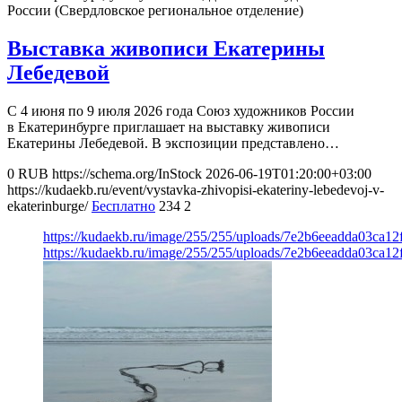
России (Свердловское региональное отделение)
Выставка живописи Екатерины
Лебедевой
С 4 июня по 9 июля 2026 года Союз художников России
в Екатеринбурге приглашает на выставку живописи
Екатерины Лебедевой. В экспозиции представлено…
0
RUB
https://schema.org/InStock
2026-06-19T01:20:00+03:00
https://kudaekb.ru/event/vystavka-zhivopisi-ekateriny-lebedevoj-v-
ekaterinburge/
Бесплатно
234
2
https://kudaekb.ru/image/255/255/uploads/7e2b6eeadda03ca1
https://kudaekb.ru/image/255/255/uploads/7e2b6eeadda03ca1