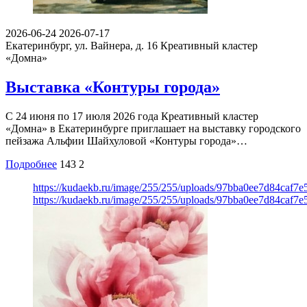
2026-06-24
2026-07-17
Екатеринбург, ул. Вайнера, д. 16
Креативный кластер
«Домна»
Выставка «Контуры города»
С 24 июня по 17 июля 2026 года Креативный кластер
«Домна» в Екатеринбурге приглашает на выставку городского
пейзажа Альфии Шайхуловой «Контуры города»…
Подробнее
143
2
https://kudaekb.ru/image/255/255/uploads/97bba0ee7d84caf7
https://kudaekb.ru/image/255/255/uploads/97bba0ee7d84caf7