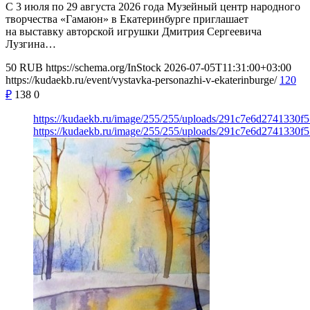
С 3 июля по 29 августа 2026 года Музейный центр народного
творчества «Гамаюн» в Екатеринбурге приглашает
на выставку авторской игрушки Дмитрия Сергеевича
Лузгина…
50
RUB
https://schema.org/InStock
2026-07-05T11:31:00+03:00
https://kudaekb.ru/event/vystavka-personazhi-v-ekaterinburge/
120
₽
138
0
https://kudaekb.ru/image/255/255/uploads/291c7e6d2741330
https://kudaekb.ru/image/255/255/uploads/291c7e6d2741330