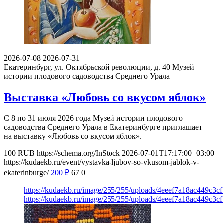
2026-07-08
2026-07-31
Екатеринбург, ул. Октябрьской революции, д. 40
Музей
истории плодового садоводства Среднего Урала
Выставка «Любовь со вкусом яблок»
С 8 по 31 июля 2026 года Музей истории плодового
садоводства Среднего Урала в Екатеринбурге приглашает
на выставку «Любовь со вкусом яблок».
100
RUB
https://schema.org/InStock
2026-07-01T17:17:00+03:00
https://kudaekb.ru/event/vystavka-ljubov-so-vkusom-jablok-v-
ekaterinburge/
200
₽
67
0
https://kudaekb.ru/image/255/255/uploads/4eeef7a18ac449c3c
https://kudaekb.ru/image/255/255/uploads/4eeef7a18ac449c3c