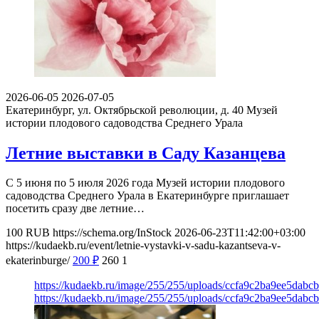
2026-06-05
2026-07-05
Екатеринбург, ул. Октябрьской революции, д. 40
Музей
истории плодового садоводства Среднего Урала
Летние выставки в Саду Казанцева
С 5 июня по 5 июля 2026 года Музей истории плодового
садоводства Среднего Урала в Екатеринбурге приглашает
посетить сразу две летние…
100
RUB
https://schema.org/InStock
2026-06-23T11:42:00+03:00
https://kudaekb.ru/event/letnie-vystavki-v-sadu-kazantseva-v-
ekaterinburge/
200
₽
260
1
https://kudaekb.ru/image/255/255/uploads/ccfa9c2ba9ee5dabc
https://kudaekb.ru/image/255/255/uploads/ccfa9c2ba9ee5dabc