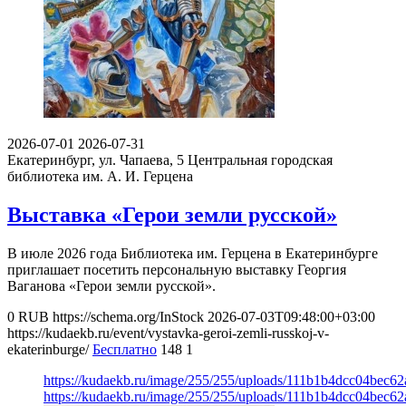
2026-07-01
2026-07-31
Екатеринбург, ул. Чапаева, 5
Центральная городская
библиотека им. А. И. Герцена
Выставка «Герои земли русской»
В июле 2026 года Библиотека им. Герцена в Екатеринбурге
приглашает посетить персональную выставку Георгия
Ваганова «Герои земли русской».
0
RUB
https://schema.org/InStock
2026-07-03T09:48:00+03:00
https://kudaekb.ru/event/vystavka-geroi-zemli-russkoj-v-
ekaterinburge/
Бесплатно
148
1
https://kudaekb.ru/image/255/255/uploads/111b1b4dcc04bec6
https://kudaekb.ru/image/255/255/uploads/111b1b4dcc04bec6