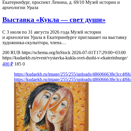
Екатеринбург, проспект Ленина, д. 69/10
Музей истории и
археологии Урала
Выставка «Кукла — свет души»
С 3 июля по 31 августа 2026 года Музей истории
и археологии Урала в Екатеринбурге приглашает на выставку
художника-скульптора, члена…
200
RUB
https://schema.org/InStock
2026-07-01T17:29:00+03:00
https://kudaekb.ru/event/vystavka-kukla-svet-dushi-v-ekaterinburge/
400
₽
185
0
https://kudaekb.ru/image/255/255/uploads/486066638e3cc4f
https://kudaekb.ru/image/255/255/uploads/486066638e3cc4f