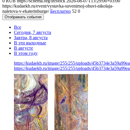
0
RUB
https://schema.org/InStock
2026-08-07T13:29:00+03:00
https://kudaekb.ru/event/vystavka-suvenirnoj-obuvi-nikolaja-
naletova-v-ekaterinburge/
Бесплатно
52
0
Отображать события
Все
Сегодня, 7 августа
Завтра, 8 августа
В эти выходные
В августе
В этом году
https://kudaekb.ru/image/255/255/uploads/45b3734e3a59a99
https://kudaekb.ru/image/255/255/uploads/45b3734e3a59a99