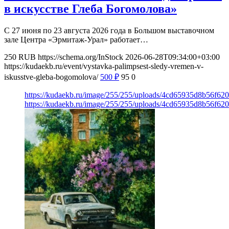
в искусстве Глеба Богомолова»
С 27 июня по 23 августа 2026 года в Большом выставочном
зале Центра «Эрмитаж-Урал» работает…
250
RUB
https://schema.org/InStock
2026-06-28T09:34:00+03:00
https://kudaekb.ru/event/vystavka-palimpsest-sledy-vremen-v-
iskusstve-gleba-bogomolova/
500
₽
95
0
https://kudaekb.ru/image/255/255/uploads/4cd65935d8b56f6
https://kudaekb.ru/image/255/255/uploads/4cd65935d8b56f6