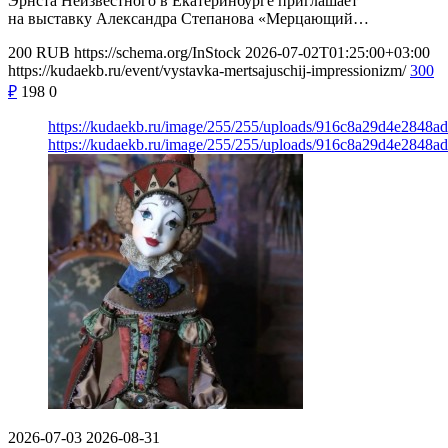
Эрнста Неизвестного в Екатеринбурге приглашает
на выставку Александра Степанова «Мерцающий…
200
RUB
https://schema.org/InStock
2026-07-02T01:25:00+03:00
https://kudaekb.ru/event/vystavka-mertsajuschij-impressionizm/
300
₽
198
0
https://kudaekb.ru/image/255/255/uploads/916c8a29d4e2848a
https://kudaekb.ru/image/255/255/uploads/916c8a29d4e2848a
2026-07-03
2026-08-31