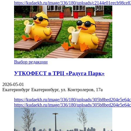
https://kudaekb.ru/image/336/180/uploads/c2144e01eecb98c
Выбор редакции
УТКОФЕСТ в ТРЦ «Радуга Парк»
2026-05-01
Екатеринбург
Екатеринбург, ул. Контролеров, 17а
https://kudaekb.ru/image/336/180/uploads/305b8bed204e5e6
https://kudaekb.ru/image/336/180/uploads/305b8bed204e5e6