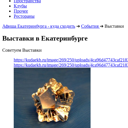
Пространства
Клубы
Прочее
Рестораны
Афиша Екатеринбурга - куда сходить
➔
События
➔
Выставки
Выставки в Екатеринбурге
Советуем Выставки
https://kudaekb.ru/image/269/250/uploads/4ca96d47743caf2
https://kudaekb.ru/image/269/250/uploads/4ca96d47743caf2