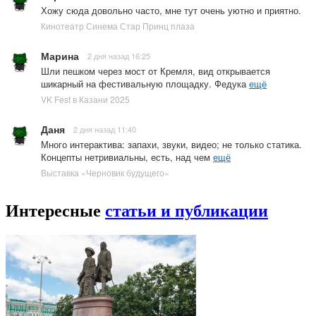
Хожу сюда довольно часто, мне тут очень уютно и приятно.
Кинотеатр Синема Стар Принц плаза
Марина
2 дня назад 16:25
Шли пешком через мост от Кремля, вид открывается
шикарный на фестивальную площадку. Федука
ещё
VK Fest в Казани 2025
Даня
2 дня назад 11:40
Много интерактива: запахи, звуки, видео; не только статика.
Концепты нетривиальны, есть, над чем
ещё
Выставка «Черновик будущего»
Интересные
статьи и публикации