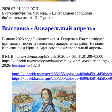
2026-07-01
2026-07-31
Екатеринбург, ул. Чапаева, 5
Центральная городская
библиотека им. А. И. Герцена
Выставка «Акварельный апрель»
В июле 2026 года Библиотека им. Герцена в Екатеринбурге
приглашает посетить выставку акварельных работ Наталии
Калининой и Ирины Афанасьевой «Акварельный апрель».
0
RUB
https://schema.org/InStock
2026-07-03T11:01:00+03:00
https://kudaekb.ru/event/vystavka-akvarelnyj-aprel-v-ekaterinburge-
2026/
Бесплатно
132
0
https://kudaekb.ru/image/255/255/uploads/4690b45914d5fbd
https://kudaekb.ru/image/255/255/uploads/4690b45914d5fbd