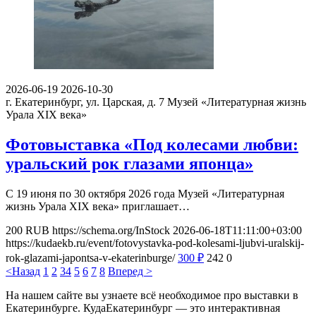
2026-06-19
2026-10-30
г. Екатеринбург, ул. Царская, д. 7
Музей «Литературная жизнь
Урала XIX века»
Фотовыставка «Под колесами любви:
уральский рок глазами японца»
С 19 июня по 30 октября 2026 года Музей «Литературная
жизнь Урала XIX века» приглашает…
200
RUB
https://schema.org/InStock
2026-06-18T11:11:00+03:00
https://kudaekb.ru/event/fotovystavka-pod-kolesami-ljubvi-uralskij-
rok-glazami-japontsa-v-ekaterinburge/
300
₽
242
0
<Назад
1
2
3
4
5
6
7
8
Вперед >
На нашем сайте вы узнаете всё необходимое про выставки в
Екатеринбурге. КудаЕкатеринбург — это интерактивная