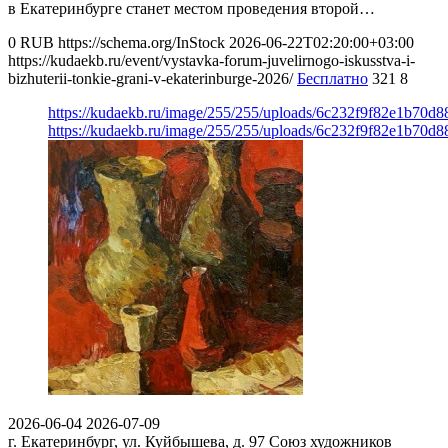
в Екатеринбурге станет местом проведения второй…
0
RUB
https://schema.org/InStock
2026-06-22T02:20:00+03:00
https://kudaekb.ru/event/vystavka-forum-juvelirnogo-iskusstva-i-
bizhuterii-tonkie-grani-v-ekaterinburge-2026/
Бесплатно
321
8
https://kudaekb.ru/image/255/255/uploads/6c232f9f82e1b70d
https://kudaekb.ru/image/255/255/uploads/6c232f9f82e1b70d
2026-06-04
2026-07-09
г. Екатеринбург, ул. Куйбышева, д. 97
Союз художников