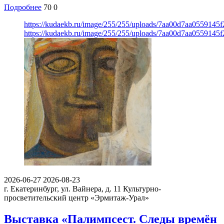
Подробнее
70
0
https://kudaekb.ru/image/255/255/uploads/7aa00d7aa0559145
https://kudaekb.ru/image/255/255/uploads/7aa00d7aa0559145
2026-06-27
2026-08-23
г. Екатеринбург, ул. Вайнера, д. 11
Культурно-
просветительский центр «Эрмитаж-Урал»
Выставка «Палимпсест. Следы времён