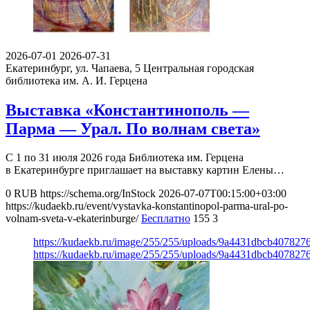
2026-07-01
2026-07-31
Екатеринбург, ул. Чапаева, 5
Центральная городская
библиотека им. А. И. Герцена
Выставка «Константинополь —
Парма — Урал. По волнам света»
С 1 по 31 июля 2026 года Библиотека им. Герцена
в Екатеринбурге приглашает на выставку картин Елены…
0
RUB
https://schema.org/InStock
2026-07-07T00:15:00+03:00
https://kudaekb.ru/event/vystavka-konstantinopol-parma-ural-po-
volnam-sveta-v-ekaterinburge/
Бесплатно
155
3
https://kudaekb.ru/image/255/255/uploads/9a4431dbcb40782
https://kudaekb.ru/image/255/255/uploads/9a4431dbcb40782