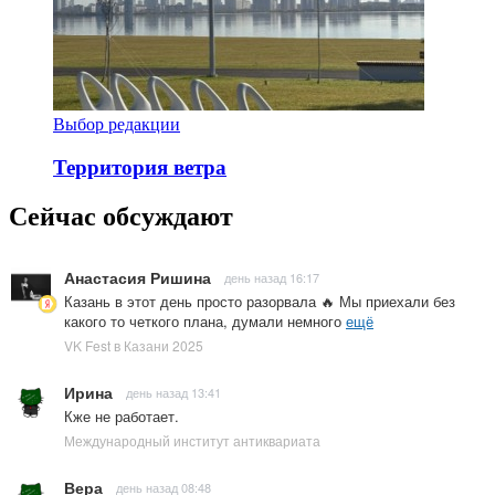
Выбор редакции
Территория ветра
Сейчас обсуждают
Анастасия Ришина
день назад 16:17
Казань в этот день просто разорвала 🔥 Мы приехали без
какого то четкого плана, думали немного
ещё
VK Fest в Казани 2025
Ирина
день назад 13:41
Кже не работает.
Международный институт антиквариата
Вера
день назад 08:48