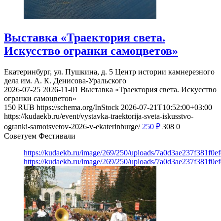
Выставка «Траектория света.
Искусство огранки самоцветов»
Екатеринбург, ул. Пушкина, д. 5
Центр истории камнерезного
дела им. А. К. Денисова-Уральского
2026-07-25
2026-11-01
Выставка «Траектория света. Искусство
огранки самоцветов»
150
RUB
https://schema.org/InStock
2026-07-21T10:52:00+03:00
https://kudaekb.ru/event/vystavka-traektorija-sveta-iskusstvo-
ogranki-samotsvetov-2026-v-ekaterinburge/
250
₽
308
0
Советуем Фестивали
https://kudaekb.ru/image/269/250/uploads/7a0d3ae237f381f0
https://kudaekb.ru/image/269/250/uploads/7a0d3ae237f381f0