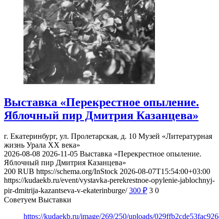
Выставка «Перекрестное опыление.
Яблочный пир Дмитрия Казанцева»
г. Екатеринбург, ул. Пролетарская, д. 10
Музей «Литературная
жизнь Урала ХХ века»
2026-08-08
2026-11-05
Выставка «Перекрестное опыление.
Яблочный пир Дмитрия Казанцева»
200
RUB
https://schema.org/InStock
2026-08-07T15:54:00+03:00
https://kudaekb.ru/event/vystavka-perekrestnoe-opylenie-jablochnyj-
pir-dmitrija-kazantseva-v-ekaterinburge/
300
₽
3
0
Советуем Выставки
https://kudaekb.ru/image/269/250/uploads/029ffb2cde53fac92