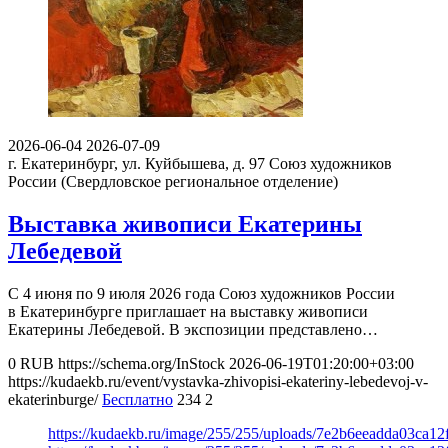
2026-06-04
2026-07-09
г. Екатеринбург, ул. Куйбышева, д. 97
Союз художников
России (Свердловское региональное отделение)
Выставка живописи Екатерины
Лебедевой
С 4 июня по 9 июля 2026 года Союз художников России
в Екатеринбурге приглашает на выставку живописи
Екатерины Лебедевой. В экспозиции представлено…
0
RUB
https://schema.org/InStock
2026-06-19T01:20:00+03:00
https://kudaekb.ru/event/vystavka-zhivopisi-ekateriny-lebedevoj-v-
ekaterinburge/
Бесплатно
234
2
https://kudaekb.ru/image/255/255/uploads/7e2b6eeadda03ca1