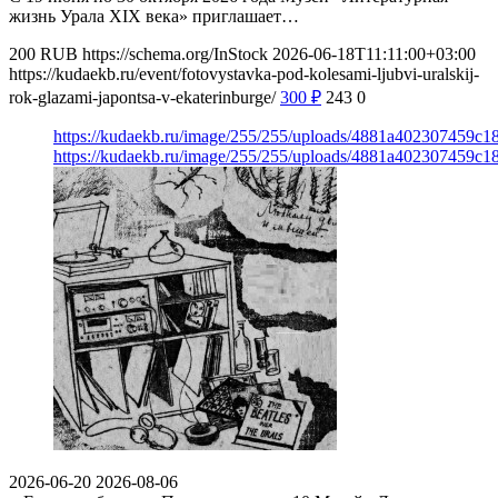
жизнь Урала XIX века» приглашает…
200
RUB
https://schema.org/InStock
2026-06-18T11:11:00+03:00
https://kudaekb.ru/event/fotovystavka-pod-kolesami-ljubvi-uralskij-
rok-glazami-japontsa-v-ekaterinburge/
300
₽
243
0
https://kudaekb.ru/image/255/255/uploads/4881a402307459c
https://kudaekb.ru/image/255/255/uploads/4881a402307459c
2026-06-20
2026-08-06