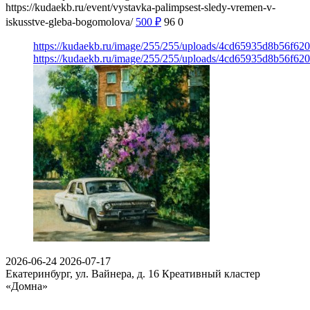
https://kudaekb.ru/event/vystavka-palimpsest-sledy-vremen-v-
iskusstve-gleba-bogomolova/
500
₽
96
0
https://kudaekb.ru/image/255/255/uploads/4cd65935d8b56f6
https://kudaekb.ru/image/255/255/uploads/4cd65935d8b56f6
2026-06-24
2026-07-17
Екатеринбург, ул. Вайнера, д. 16
Креативный кластер
«Домна»