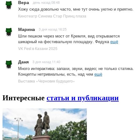
Вера
день назад 08:48
Хожу сюда довольно часто, мне тут очень уютно и приятно.
Кинотеатр Синема Стар Принц плаза
Марина
3 дня назад 16:25
Шли пешком через мост от Кремля, вид открывается
шикарный на фестивальную площадку. Федука
ещё
VK Fest в Казани 2025
Даня
3 дня назад 11:40
Много интерактива: запахи, звуки, видео; не только статика.
Концепты нетривиальны, есть, над чем
ещё
Выставка «Черновик будущего»
Интересные
статьи и публикации