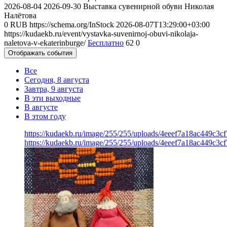
2026-08-04
2026-09-30
Выставка сувенирной обуви Николая
Налётова
0
RUB
https://schema.org/InStock
2026-08-07T13:29:00+03:00
https://kudaekb.ru/event/vystavka-suvenirnoj-obuvi-nikolaja-
naletova-v-ekaterinburge/
Бесплатно
62
0
Отображать события
Все
Сегодня, 8 августа
Завтра, 9 августа
В эти выходные
В августе
В этом году
https://kudaekb.ru/image/255/255/uploads/4eeef7a18ac449c3c
https://kudaekb.ru/image/255/255/uploads/4eeef7a18ac449c3c