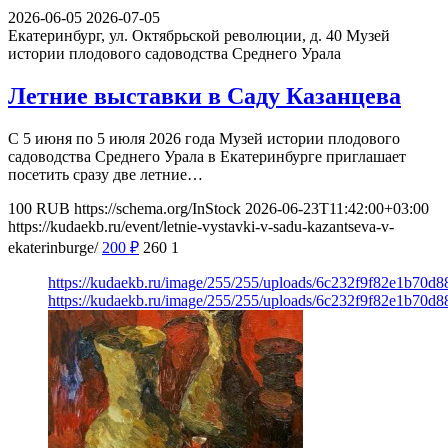
2026-06-05
2026-07-05
Екатеринбург, ул. Октябрьской революции, д. 40
Музей
истории плодового садоводства Среднего Урала
Летние выставки в Саду Казанцева
С 5 июня по 5 июля 2026 года Музей истории плодового
садоводства Среднего Урала в Екатеринбурге приглашает
посетить сразу две летние…
100
RUB
https://schema.org/InStock
2026-06-23T11:42:00+03:00
https://kudaekb.ru/event/letnie-vystavki-v-sadu-kazantseva-v-
ekaterinburge/
200
₽
260
1
https://kudaekb.ru/image/255/255/uploads/6c232f9f82e1b70d
https://kudaekb.ru/image/255/255/uploads/6c232f9f82e1b70d