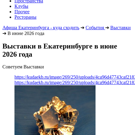
Пространства
Клубы
Прочее
Рестораны
Афиша Екатеринбурга - куда сходить
➔
События
➔
Выставки
➔
В июне 2026 года
Выставки в Екатеринбурге в июне
2026 года
Советуем Выставки
https://kudaekb.ru/image/269/250/uploads/4ca96d47743caf2
https://kudaekb.ru/image/269/250/uploads/4ca96d47743caf2