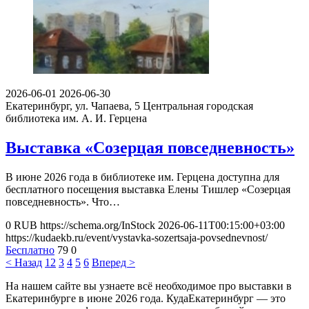
2026-06-01
2026-06-30
Екатеринбург, ул. Чапаева, 5
Центральная городская
библиотека им. А. И. Герцена
Выставка «Созерцая повседневность»
В июне 2026 года в библиотеке им. Герцена доступна для
бесплатного посещения выставка Елены Тишлер «Созерцая
повседневность». Что…
0
RUB
https://schema.org/InStock
2026-06-11T00:15:00+03:00
https://kudaekb.ru/event/vystavka-sozertsaja-povsednevnost/
Бесплатно
79
0
< Назад
1
2
3
4
5
6
Вперед >
На нашем сайте вы узнаете всё необходимое про выставки в
Екатеринбурге в июне 2026 года. КудаЕкатеринбург — это