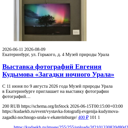
2026-06-11
2026-08-09
Екатеринбург, ул. Горького, д. 4
Музей природы Урала
Выставка фотографий Евгения
Кудымова «Загадки ночного Урала»
С 11 июня по 9 августа 2026 года Музей природы Урала
в Екатеринбурге приглашает на выставку фотографии
фотографий…
200
RUB
https://schema.org/InStock
2026-06-15T00:15:00+03:00
https://kudaekb.ru/event/vystavka-fotografij-evgenija-kudymova-
zagadki-nochnogo-urala-v-ekaterinburge/
400
₽
101
1
https://kudaekb.ru/image/255/255/uploads/3f2101330820d80