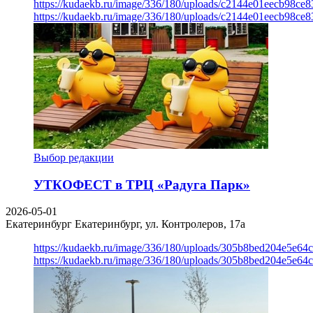
https://kudaekb.ru/image/336/180/uploads/c2144e01eecb98c
https://kudaekb.ru/image/336/180/uploads/c2144e01eecb98c
Выбор редакции
УТКОФЕСТ в ТРЦ «Радуга Парк»
2026-05-01
Екатеринбург
Екатеринбург, ул. Контролеров, 17а
https://kudaekb.ru/image/336/180/uploads/305b8bed204e5e6
https://kudaekb.ru/image/336/180/uploads/305b8bed204e5e6