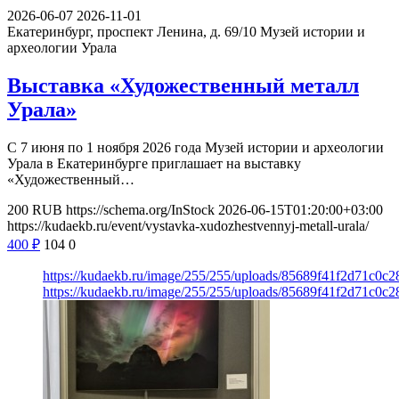
2026-06-07
2026-11-01
Екатеринбург, проспект Ленина, д. 69/10
Музей истории и
археологии Урала
Выставка «Художественный металл
Урала»
С 7 июня по 1 ноября 2026 года Музей истории и археологии
Урала в Екатеринбурге приглашает на выставку
«Художественный…
200
RUB
https://schema.org/InStock
2026-06-15T01:20:00+03:00
https://kudaekb.ru/event/vystavka-xudozhestvennyj-metall-urala/
400
₽
104
0
https://kudaekb.ru/image/255/255/uploads/85689f41f2d71c0c
https://kudaekb.ru/image/255/255/uploads/85689f41f2d71c0c