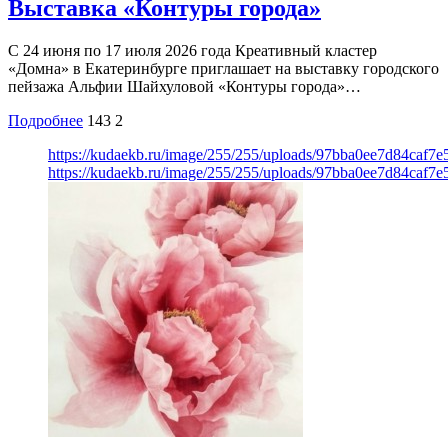
Выставка «Контуры города»
С 24 июня по 17 июля 2026 года Креативный кластер
«Домна» в Екатеринбурге приглашает на выставку городского
пейзажа Альфии Шайхуловой «Контуры города»…
Подробнее
143
2
https://kudaekb.ru/image/255/255/uploads/97bba0ee7d84caf7
https://kudaekb.ru/image/255/255/uploads/97bba0ee7d84caf7