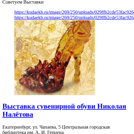
Советуем Выставки
https://kudaekb.ru/image/269/250/uploads/029ffb2cde53fac92
https://kudaekb.ru/image/269/250/uploads/029ffb2cde53fac92
Выставка сувенирной обуви Николая
Налётова
Екатеринбург, ул. Чапаева, 5
Центральная городская
библиотека им. А. И. Герцена