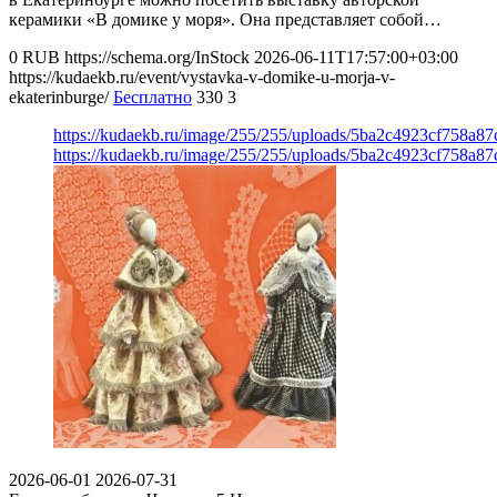
керамики «В домике у моря». Она представляет собой…
0
RUB
https://schema.org/InStock
2026-06-11T17:57:00+03:00
https://kudaekb.ru/event/vystavka-v-domike-u-morja-v-
ekaterinburge/
Бесплатно
330
3
https://kudaekb.ru/image/255/255/uploads/5ba2c4923cf758a
https://kudaekb.ru/image/255/255/uploads/5ba2c4923cf758a
2026-06-01
2026-07-31