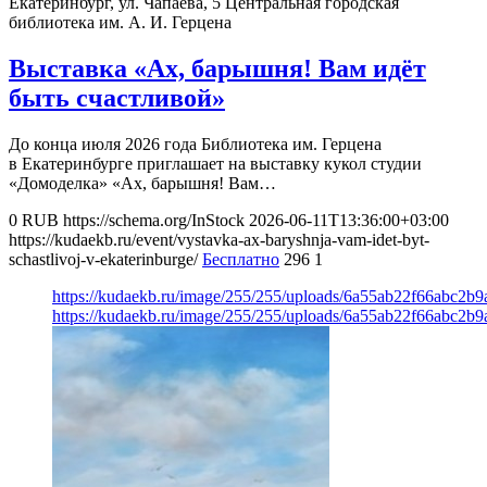
Екатеринбург, ул. Чапаева, 5
Центральная городская
библиотека им. А. И. Герцена
Выставка «Ах, барышня! Вам идёт
быть счастливой»
До конца июля 2026 года Библиотека им. Герцена
в Екатеринбурге приглашает на выставку кукол студии
«Домоделка» «Ах, барышня! Вам…
0
RUB
https://schema.org/InStock
2026-06-11T13:36:00+03:00
https://kudaekb.ru/event/vystavka-ax-baryshnja-vam-idet-byt-
schastlivoj-v-ekaterinburge/
Бесплатно
296
1
https://kudaekb.ru/image/255/255/uploads/6a55ab22f66abc2b
https://kudaekb.ru/image/255/255/uploads/6a55ab22f66abc2b