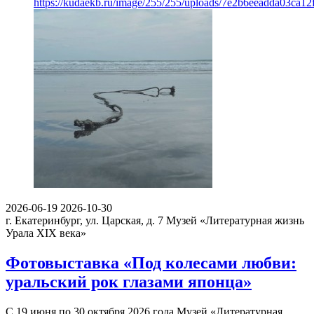
https://kudaekb.ru/image/255/255/uploads/7e2b6eeadda03ca1
2026-06-19
2026-10-30
г. Екатеринбург, ул. Царская, д. 7
Музей «Литературная жизнь
Урала XIX века»
Фотовыставка «Под колесами любви:
уральский рок глазами японца»
С 19 июня по 30 октября 2026 года Музей «Литературная