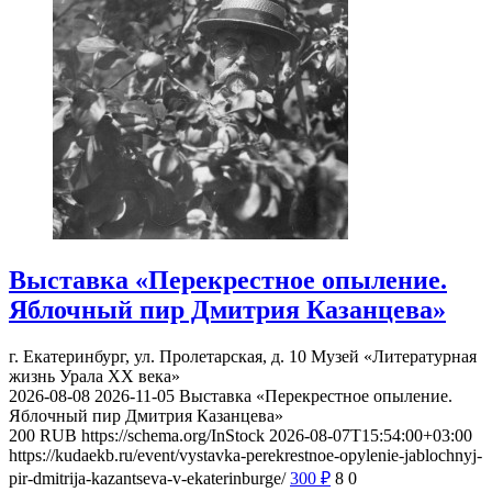
Выставка «Перекрестное опыление.
Яблочный пир Дмитрия Казанцева»
г. Екатеринбург, ул. Пролетарская, д. 10
Музей «Литературная
жизнь Урала ХХ века»
2026-08-08
2026-11-05
Выставка «Перекрестное опыление.
Яблочный пир Дмитрия Казанцева»
200
RUB
https://schema.org/InStock
2026-08-07T15:54:00+03:00
https://kudaekb.ru/event/vystavka-perekrestnoe-opylenie-jablochnyj-
pir-dmitrija-kazantseva-v-ekaterinburge/
300
₽
8
0