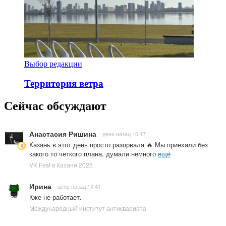
Выбор редакции
Территория ветра
Сейчас обсуждают
Анастасия Ришина
день назад 16:17
Казань в этот день просто разорвала 🔥 Мы приехали без
какого то четкого плана, думали немного
ещё
VK Fest в Казани 2025
Ирина
день назад 13:41
Кже не работает.
Международный институт антиквариата