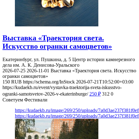
Выставка «Траектория света.
Искусство огранки самоцветов»
Екатеринбург, ул. Пушкина, д. 5
Центр истории камнерезного
дела им. А. К. Денисова-Уральского
2026-07-25
2026-11-01
Выставка «Траектория света. Искусство
огранки самоцветов»
150
RUB
https://schema.org/InStock
2026-07-21T10:52:00+03:00
https://kudaekb.ru/event/vystavka-traektorija-sveta-iskusstvo-
ogranki-samotsvetov-2026-v-ekaterinburge/
250
₽
312
0
Советуем Фестивали
https://kudaekb.ru/image/269/250/uploads/7a0d3ae237f381f0
https://kudaekb.ru/image/269/250/uploads/7a0d3ae237f381f0