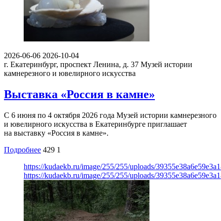
2026-06-06
2026-10-04
г. Екатеринбург, проспект Ленина, д. 37
Музей истории
камнерезного и ювелирного искусства
Выставка «Россия в камне»
С 6 июня по 4 октября 2026 года Музей истории камнерезного
и ювелирного искусства в Екатеринбурге приглашает
на выставку «Россия в камне».
Подробнее
429
1
https://kudaekb.ru/image/255/255/uploads/39355e38a6e59e3
https://kudaekb.ru/image/255/255/uploads/39355e38a6e59e3