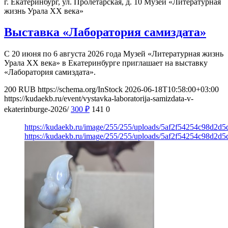
г. Екатеринбург, ул. Пролетарская, д. 10
Музей «Литературная
жизнь Урала ХХ века»
Выставка «Лаборатория самиздата»
С 20 июня по 6 августа 2026 года Музей «Литературная жизнь
Урала ХХ века» в Екатеринбурге приглашает на выставку
«Лаборатория самиздата».
200
RUB
https://schema.org/InStock
2026-06-18T10:58:00+03:00
https://kudaekb.ru/event/vystavka-laboratorija-samizdata-v-
ekaterinburge-2026/
300
₽
141
0
https://kudaekb.ru/image/255/255/uploads/5af2f54254c98d2
https://kudaekb.ru/image/255/255/uploads/5af2f54254c98d2