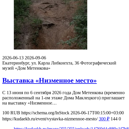
2026-06-13
2026-09-06
Екатеринбург, ул. Карла Либкнехта, 36
Фотографический
музей «Дом Метенкова»
Выставка «Низменное место»
С 13 июня по 6 сентября 2026 года Дом Метенкова (временно
расположенный на 1-ом этаже Дома Маклецкого) приглашает
на выставку «Низменное…
100
RUB
https://schema.org/InStock
2026-06-17T00:15:00+03:00
https://kudaekb.ru/event/vystavka-nizmennoe-mesto/
300
₽
144
0
https://kudaekb.ru/image/255/255/uploads/14769d4a889c1f7