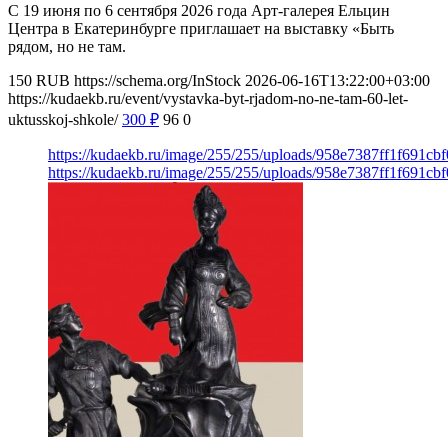
С 19 июня по 6 сентября 2026 года Арт-галерея Ельцин
Центра в Екатеринбурге приглашает на выставку «Быть
рядом, но не там.
150
RUB
https://schema.org/InStock
2026-06-16T13:22:00+03:00
https://kudaekb.ru/event/vystavka-byt-rjadom-no-ne-tam-60-let-
uktusskoj-shkole/
300
₽
96
0
https://kudaekb.ru/image/255/255/uploads/958e7387ff1f691c
https://kudaekb.ru/image/255/255/uploads/958e7387ff1f691c