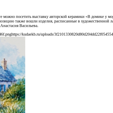
ге можно посетить выставку авторской керамики «В домике у мо
кспозицию также вошли изделия, расписанные в художественной 
 Анастасия Васильева.
46f.png
https://kudaekb.ru/uploads/3f2101330820d80d204dd22f054554