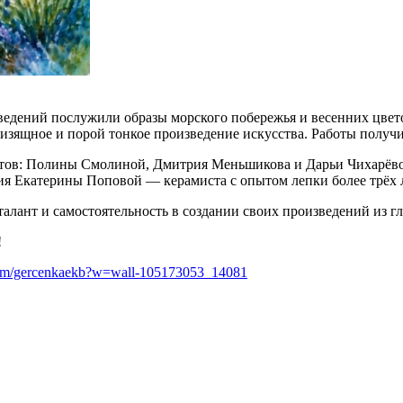
ведений послужили образы морского побережья и весенних цвет
изящное и порой тонкое произведение искусства. Работы полу
тов: Полины Смолиной, Дмитрия Меньшикова и Дарьи Чихарёвой
я Екатерины Поповой — керамиста с опытом лепки более трёх л
алант и самостоятельность в создании своих произведений из г
!
.com/gercenkaekb?w=wall-105173053_14081