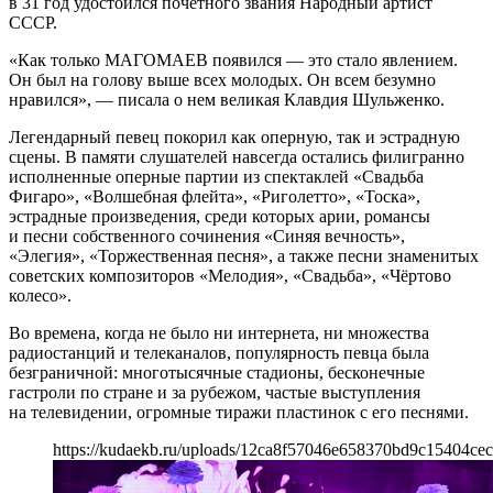
в 31 год удостоился почётного звания Народный артист
СССР.
«Как только МАГОМАЕВ появился — это стало явлением.
Он был на голову выше всех молодых. Он всем безумно
нравился», — писала о нем великая Клавдия Шульженко.
Легендарный певец покорил как оперную, так и эстрадную
сцены. В памяти слушателей навсегда остались филигранно
исполненные оперные партии из спектаклей «Свадьба
Фигаро», «Волшебная флейта», «Риголетто», «Тоска»,
эстрадные произведения, среди которых арии, романсы
и песни собственного сочинения «Синяя вечность»,
«Элегия», «Торжественная песня», а также песни знаменитых
советских композиторов «Мелодия», «Свадьба», «Чёртово
колесо».
Во времена, когда не было ни интернета, ни множества
радиостанций и телеканалов, популярность певца была
безграничной: многотысячные стадионы, бесконечные
гастроли по стране и за рубежом, частые выступления
на телевидении, огромные тиражи пластинок с его песнями.
https://kudaekb.ru/uploads/12ca8f57046e658370bd9c15404cec