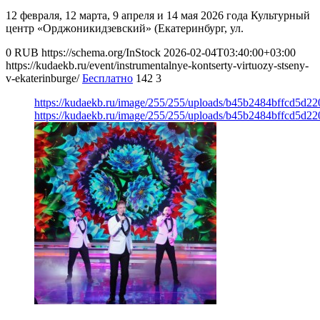
12 февраля, 12 марта, 9 апреля и 14 мая 2026 года Культурный
центр «Орджоникидзевский» (Екатеринбург, ул.
0
RUB
https://schema.org/InStock
2026-02-04T03:40:00+03:00
https://kudaekb.ru/event/instrumentalnye-kontserty-virtuozy-stseny-
v-ekaterinburge/
Бесплатно
142
3
https://kudaekb.ru/image/255/255/uploads/b45b2484bffcd5d2
https://kudaekb.ru/image/255/255/uploads/b45b2484bffcd5d2