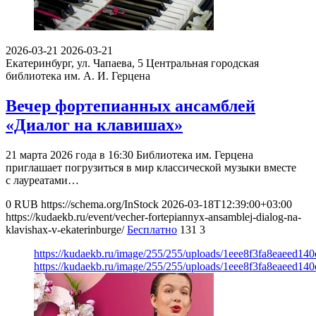
2026-03-21
2026-03-21
Екатеринбург, ул. Чапаева, 5
Центральная городская
библиотека им. А. И. Герцена
Вечер фортепианных ансамблей
«Диалог на клавишах»
21 марта 2026 года в 16:30 Библиотека им. Герцена
приглашает погрузиться в мир классической музыки вместе
с лауреатами…
0
RUB
https://schema.org/InStock
2026-03-18T12:39:00+03:00
https://kudaekb.ru/event/vecher-fortepiannyx-ansamblej-dialog-na-
klavishax-v-ekaterinburge/
Бесплатно
131
3
https://kudaekb.ru/image/255/255/uploads/1eee8f3fa8eaeed14
https://kudaekb.ru/image/255/255/uploads/1eee8f3fa8eaeed14