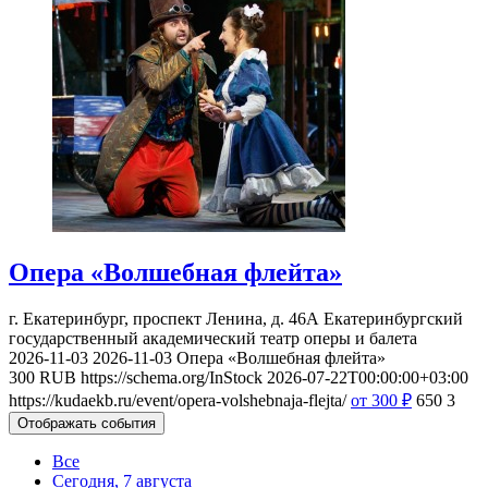
Опера «Волшебная флейта»
г. Екатеринбург, проспект Ленина, д. 46А
Екатеринбургский
государственный академический театр оперы и балета
2026-11-03
2026-11-03
Опера «Волшебная флейта»
300
RUB
https://schema.org/InStock
2026-07-22T00:00:00+03:00
https://kudaekb.ru/event/opera-volshebnaja-flejta/
от 300
₽
650
3
Отображать события
Все
Сегодня, 7 августа