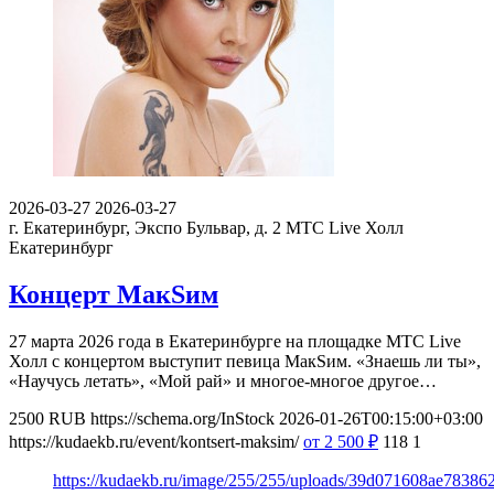
2026-03-27
2026-03-27
г. Екатеринбург, Экспо Бульвар, д. 2
МТС Live Холл
Екатеринбург
Концерт МакSим
27 марта 2026 года в Екатеринбурге на площадке МТС Live
Холл с концертом выступит певица МакSим. «Знаешь ли ты»,
«Научусь летать», «Мой рай» и многое-многое другое…
2500
RUB
https://schema.org/InStock
2026-01-26T00:15:00+03:00
https://kudaekb.ru/event/kontsert-maksim/
от 2 500
₽
118
1
https://kudaekb.ru/image/255/255/uploads/39d071608ae78386