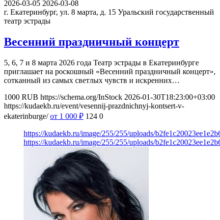
2026-03-05
2026-03-08
г. Екатеринбург, ул. 8 марта, д. 15
Уральский государственный
театр эстрады
Весенний праздничный концерт
5, 6, 7 и 8 марта 2026 года Театр эстрады в Екатеринбурге
приглашает на роскошный «Весенний праздничный концерт»,
сотканный из самых светлых чувств и искренних…
1000
RUB
https://schema.org/InStock
2026-01-30T18:23:00+03:00
https://kudaekb.ru/event/vesennij-prazdnichnyj-kontsert-v-
ekaterinburge/
от 1 000
₽
124
0
https://kudaekb.ru/image/255/255/uploads/b2fe1c20023ee1e2
https://kudaekb.ru/image/255/255/uploads/b2fe1c20023ee1e2