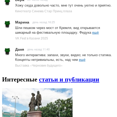
Хожу сюда довольно часто, мне тут очень уютно и приятно.
Кинотеатр Синема Стар Принц плаза
Марина
день назад 16:25
Шли пешком через мост от Кремля, вид открывается
шикарный на фестивальную площадку. Федука
ещё
VK Fest в Казани 2025
Даня
день назад 11:40
Много интерактива: запахи, звуки, видео; не только статика.
Концепты нетривиальны, есть, над чем
ещё
Выставка «Черновик будущего»
Интересные
статьи и публикации