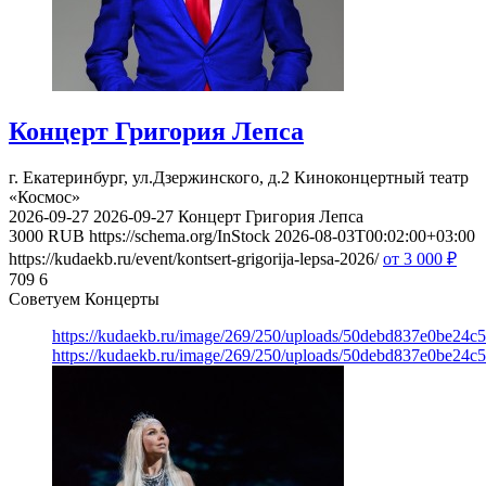
Концерт Григория Лепса
г. Екатеринбург, ул.Дзержинского, д.2
Киноконцертный театр
«Космос»
2026-09-27
2026-09-27
Концерт Григория Лепса
3000
RUB
https://schema.org/InStock
2026-08-03T00:02:00+03:00
https://kudaekb.ru/event/kontsert-grigorija-lepsa-2026/
от 3 000
₽
709
6
Советуем Концерты
https://kudaekb.ru/image/269/250/uploads/50debd837e0be24c
https://kudaekb.ru/image/269/250/uploads/50debd837e0be24c