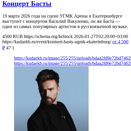
Концерт Басты
19 марта 2026 года на сцене УГМК Арены в Екатеринбурге
выступит с концертом Василий Вакуленко, он же Баста —
один из самых популярных артистов в русскоязычной музыке.
4500
RUB
https://schema.org/InStock
2026-01-27T02:20:00+03:00
https://kudaekb.ru/event/kontsert-basty-ugmk-ekaterinburg/
от 4 500
₽
47
1
https://kudaekb.ru/image/255/255/uploads/bdaa2fd9e72bd746
https://kudaekb.ru/image/255/255/uploads/bdaa2fd9e72bd746