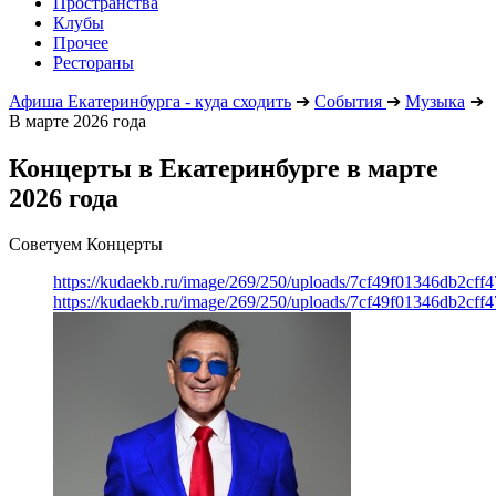
Пространства
Клубы
Прочее
Рестораны
Афиша Екатеринбурга - куда сходить
➔
События
➔
Музыка
➔
В марте 2026 года
Концерты в Екатеринбурге в марте
2026 года
Советуем Концерты
https://kudaekb.ru/image/269/250/uploads/7cf49f01346db2cf
https://kudaekb.ru/image/269/250/uploads/7cf49f01346db2cf