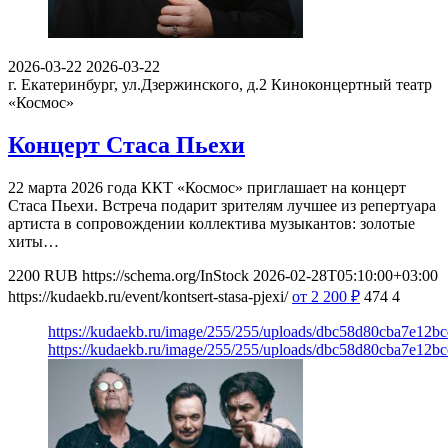
2026-03-22
2026-03-22
г. Екатеринбург, ул.Дзержинского, д.2
Киноконцертный театр
«Космос»
Концерт Стаса Пьехи
22 марта 2026 года ККТ «Космос» приглашает на концерт
Стаса Пьехи. Встреча подарит зрителям лучшее из репертуара
артиста в сопровождении коллектива музыкантов: золотые
хиты…
2200
RUB
https://schema.org/InStock
2026-02-28T05:10:00+03:00
https://kudaekb.ru/event/kontsert-stasa-pjexi/
от 2 200
₽
474
4
https://kudaekb.ru/image/255/255/uploads/dbc58d80cba7e12b
https://kudaekb.ru/image/255/255/uploads/dbc58d80cba7e12b