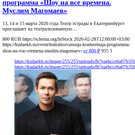
программа «Шоу на все времена.
Муслим Магомаев»
13, 14 и 15 марта 2026 года Театр эстрады в Екатеринбурге
приглашает на театрализованную…
800
RUB
https://schema.org/InStock
2026-02-28T12:00:00+03:00
https://kudaekb.ru/event/teatralizovannaja-kontsertnaja-programma-
shou-na-vse-vremena-muslim-magomaev/
от 800
₽
955
3
https://kudaekb.ru/image/255/255/uploads/fb7eaebcce6a07b3
https://kudaekb.ru/image/255/255/uploads/fb7eaebcce6a07b3