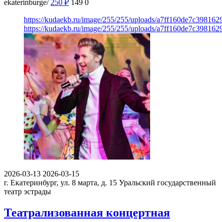
ekaterinburge/
250
₽
149
0
https://kudaekb.ru/image/255/255/uploads/a7ff160de7c39816
https://kudaekb.ru/image/255/255/uploads/a7ff160de7c39816
2026-03-13
2026-03-15
г. Екатеринбург, ул. 8 марта, д. 15
Уральский государственный
театр эстрады
Театрализованная концертная