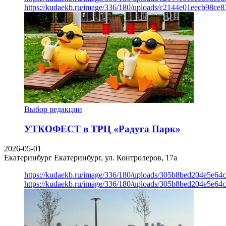
https://kudaekb.ru/image/336/180/uploads/c2144e01eecb98c
Выбор редакции
УТКОФЕСТ в ТРЦ «Радуга Парк»
2026-05-01
Екатеринбург
Екатеринбург, ул. Контролеров, 17а
https://kudaekb.ru/image/336/180/uploads/305b8bed204e5e6
https://kudaekb.ru/image/336/180/uploads/305b8bed204e5e6