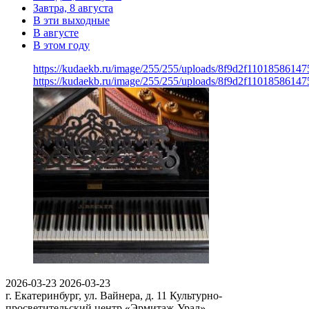
Завтра, 8 августа
В эти выходные
В августе
В этом году
https://kudaekb.ru/image/255/255/uploads/8f9d2f1101858614
https://kudaekb.ru/image/255/255/uploads/8f9d2f1101858614
2026-03-23
2026-03-23
г. Екатеринбург, ул. Вайнера, д. 11
Культурно-
просветительский центр «Эрмитаж-Урал»