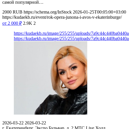
самой популярной…
2000
RUB
https://schema.org/InStock
2026-01-25T00:05:00+03:00
https://kudaekb.ru/event/rok-opera-junona-i-avos-v-ekaterinburge/
от 2 000
₽
2.9K
2
https://kudaekb.ru/image/255/255/uploads/7a9c44c440ba044
https://kudaekb.ru/image/255/255/uploads/7a9c44c440ba044
2026-03-22
2026-03-22
г. Екатеринбург, Экспо Бульвар, д. 2
МТС Live Холл