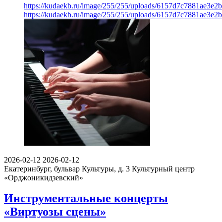
https://kudaekb.ru/image/255/255/uploads/6157d7c7881ae3e
https://kudaekb.ru/image/255/255/uploads/6157d7c7881ae3e
2026-02-12
2026-02-12
Екатеринбург, бульвар Культуры, д. 3
Культурный центр
«Орджоникидзевский»
Инструментальные концерты
«Виртуозы сцены»