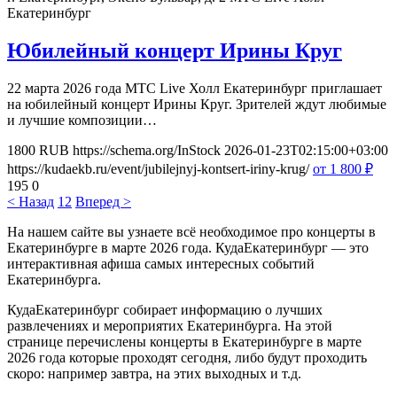
Екатеринбург
Юбилейный концерт Ирины Круг
22 марта 2026 года МТС Live Холл Екатеринбург приглашает
на юбилейный концерт Ирины Круг. Зрителей ждут любимые
и лучшие композиции…
1800
RUB
https://schema.org/InStock
2026-01-23T02:15:00+03:00
https://kudaekb.ru/event/jubilejnyj-kontsert-iriny-krug/
от 1 800
₽
195
0
< Назад
1
2
Вперед >
На нашем сайте вы узнаете всё необходимое про концерты в
Екатеринбурге в марте 2026 года. КудаЕкатеринбург — это
интерактивная афиша самых интересных событий
Екатеринбурга.
КудаЕкатеринбург собирает информацию о лучших
развлечениях и мероприятих Екатеринбурга. На этой
странице перечислены концерты в Екатеринбурге в марте
2026 года которые проходят сегодня, либо будут проходить
скоро: например завтра, на этих выходных и т.д.