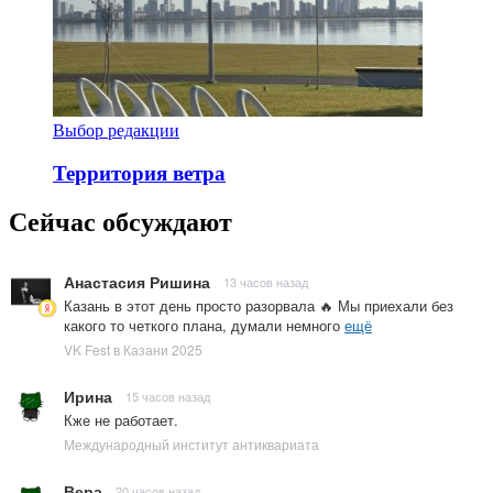
Выбор редакции
Территория ветра
Сейчас обсуждают
Анастасия Ришина
13 часов назад
Казань в этот день просто разорвала 🔥 Мы приехали без
какого то четкого плана, думали немного
ещё
VK Fest в Казани 2025
Ирина
15 часов назад
Кже не работает.
Международный институт антиквариата
Вера
20 часов назад