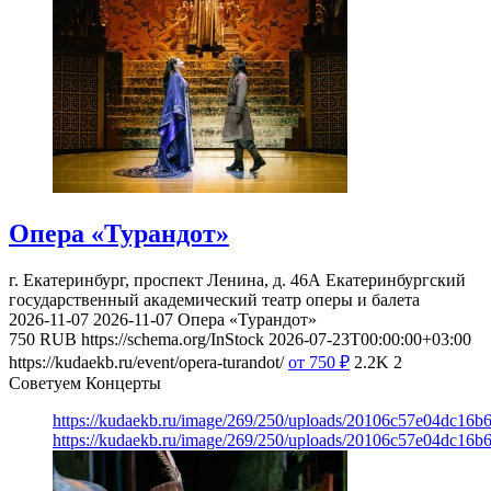
Опера «Турандот»
г. Екатеринбург, проспект Ленина, д. 46А
Екатеринбургский
государственный академический театр оперы и балета
2026-11-07
2026-11-07
Опера «Турандот»
750
RUB
https://schema.org/InStock
2026-07-23T00:00:00+03:00
https://kudaekb.ru/event/opera-turandot/
от 750
₽
2.2K
2
Советуем Концерты
https://kudaekb.ru/image/269/250/uploads/20106c57e04dc16b
https://kudaekb.ru/image/269/250/uploads/20106c57e04dc16b