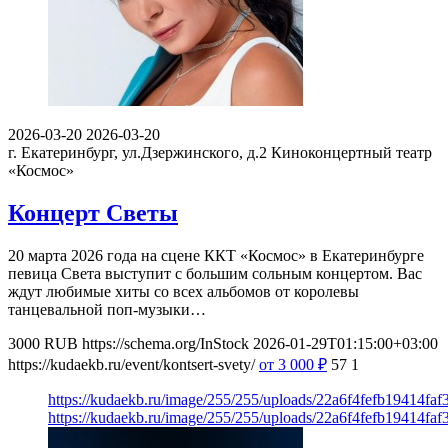
2026-03-20
2026-03-20
г. Екатеринбург, ул.Дзержинского, д.2
Киноконцертный театр
«Космос»
Концерт Светы
20 марта 2026 года на сцене ККТ «Космос» в Екатеринбурге
певица Света выступит с большим сольным концертом. Вас
ждут любимые хиты со всех альбомов от королевы
танцевальной поп-музыки…
3000
RUB
https://schema.org/InStock
2026-01-29T01:15:00+03:00
https://kudaekb.ru/event/kontsert-svety/
от 3 000
₽
57
1
https://kudaekb.ru/image/255/255/uploads/22a6f4fefb19414fa
https://kudaekb.ru/image/255/255/uploads/22a6f4fefb19414fa