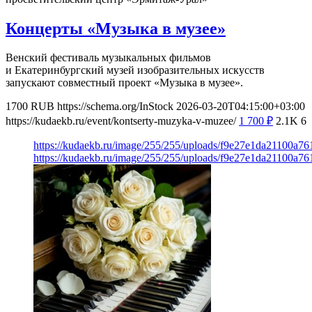
Концерты «Музыка в музее»
Венский фестиваль музыкальных фильмов
и Екатеринбургский музей изобразительных искусств
запускают совместный проект «Музыка в музее».
1700
RUB
https://schema.org/InStock
2026-03-20T04:15:00+03:00
https://kudaekb.ru/event/kontserty-muzyka-v-muzee/
1 700
₽
2.1K
6
https://kudaekb.ru/image/255/255/uploads/f9e27e1da21100a
https://kudaekb.ru/image/255/255/uploads/f9e27e1da21100a