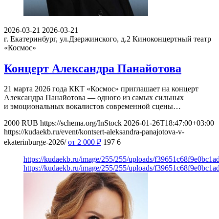
2026-03-21
2026-03-21
г. Екатеринбург, ул.Дзержинского, д.2
Киноконцертный театр
«Космос»
Концерт Александра Панайотова
21 марта 2026 года ККТ «Космос» приглашает на концерт
Александра Панайотова — одного из самых сильных
и эмоциональных вокалистов современной сцены…
2000
RUB
https://schema.org/InStock
2026-01-26T18:47:00+03:00
https://kudaekb.ru/event/kontsert-aleksandra-panajotova-v-
ekaterinburge-2026/
от 2 000
₽
197
6
https://kudaekb.ru/image/255/255/uploads/f39651c68f9e0bc1a
https://kudaekb.ru/image/255/255/uploads/f39651c68f9e0bc1a