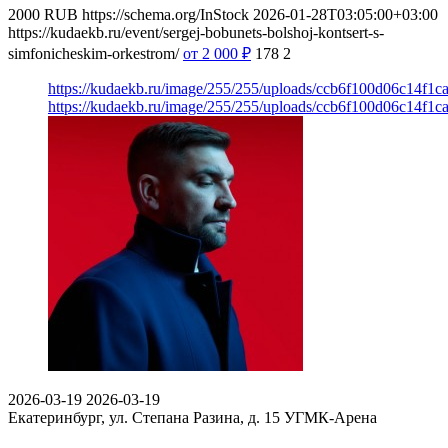
2000
RUB
https://schema.org/InStock
2026-01-28T03:05:00+03:00
https://kudaekb.ru/event/sergej-bobunets-bolshoj-kontsert-s-
simfonicheskim-orkestrom/
от 2 000
₽
178
2
https://kudaekb.ru/image/255/255/uploads/ccb6f100d06c14f1
https://kudaekb.ru/image/255/255/uploads/ccb6f100d06c14f1
2026-03-19
2026-03-19
Екатеринбург, ул. Степана Разина, д. 15
УГМК-Арена