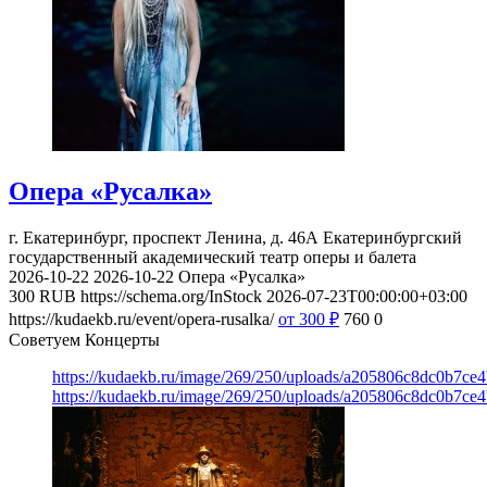
Опера «Русалка»
г. Екатеринбург, проспект Ленина, д. 46А
Екатеринбургский
государственный академический театр оперы и балета
2026-10-22
2026-10-22
Опера «Русалка»
300
RUB
https://schema.org/InStock
2026-07-23T00:00:00+03:00
https://kudaekb.ru/event/opera-rusalka/
от 300
₽
760
0
Советуем Концерты
https://kudaekb.ru/image/269/250/uploads/a205806c8dc0b7ce
https://kudaekb.ru/image/269/250/uploads/a205806c8dc0b7ce