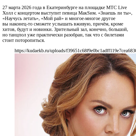
27 марта 2026 года в Екатеринбурге на площадке МТС Live
Холл с концертом выступит певица МакSим. «Знаешь ли ты»,
«Научусь летать», «Мой рай» и многое-многое другое
вы наконец-то сможете услышать вживую, причём, кроме
хитов, будут и новинки. Зрительный зал, конечно, большой,
но танцпол уже практически разобран, так что с билетами
стоит поторопиться.
https://kudaekb.ru/uploads/f39651c68f9e0bc1adff119e7cea683