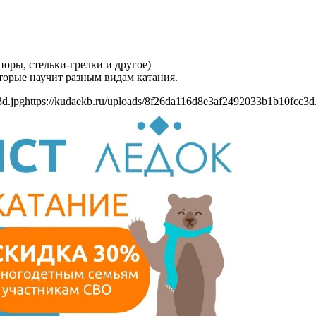
оры, стельки-грелки и другое)
торые научит разным видам катания.
3d.jpg
https://kudaekb.ru/uploads/8f26da116d8e3af2492033b1b10fcc3d