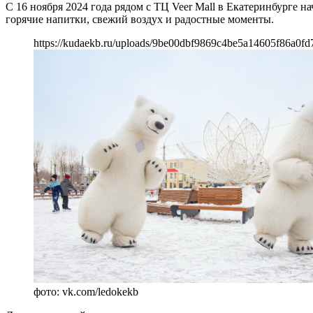
С 16 ноября 2024 года рядом с ТЦ Veer Mall в Екатеринбурге н
горячие напитки, свежий воздух и радостные моменты.
https://kudaekb.ru/uploads/9be00dbf9869c4be5a14605f86a0fd
фото: vk.com/ledokekb