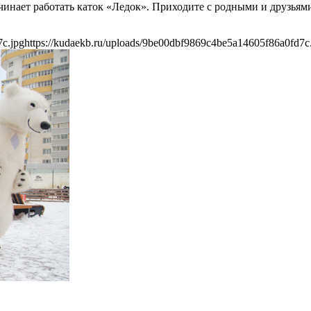
ачинает работать каток «Ледок». Приходите с родными и друзьями
7c.jpg
https://kudaekb.ru/uploads/9be00dbf9869c4be5a14605f86a0fd7c