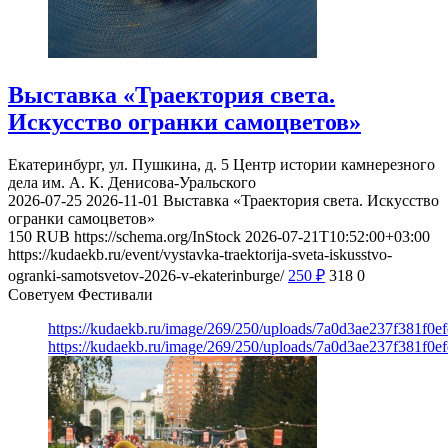
Выставка «Траектория света.
Искусство огранки самоцветов»
Екатеринбург, ул. Пушкина, д. 5
Центр истории камнерезного
дела им. А. К. Денисова-Уральского
2026-07-25
2026-11-01
Выставка «Траектория света. Искусство
огранки самоцветов»
150
RUB
https://schema.org/InStock
2026-07-21T10:52:00+03:00
https://kudaekb.ru/event/vystavka-traektorija-sveta-iskusstvo-
ogranki-samotsvetov-2026-v-ekaterinburge/
250
₽
318
0
Советуем Фестивали
https://kudaekb.ru/image/269/250/uploads/7a0d3ae237f381f0
https://kudaekb.ru/image/269/250/uploads/7a0d3ae237f381f0