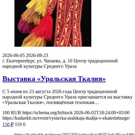
2026-06-05
2026-08-23
г. Екатеринбург, ул. Чапаева, д. 10
Центр традиционной
народной культуры Среднего Урала
Выставка «Уральская Ткалия»
С 5 июня по 23 августа 2026 года Центр традиционной
народной культуры Среднего Урала приглашается на выставку
«Уральская Ткалия», посвящённая техникам…
100
RUB
https://schema.org/InStock
2026-06-02T18:24:00+03:00
https://kudaekb.ru/event/vystavka-uralskaja-tkalija-v-ekaterinburge/
150
₽
119
0
https://kudaekb.ru/image/255/255/uploads/e39252efa36aae10