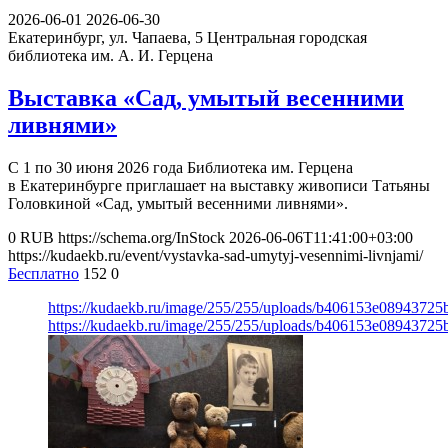
2026-06-01
2026-06-30
Екатеринбург, ул. Чапаева, 5
Центральная городская
библиотека им. А. И. Герцена
Выставка «Сад, умытый весенними
ливнями»
С 1 по 30 июня 2026 года Библиотека им. Герцена
в Екатеринбурге приглашает на выставку живописи Татьяны
Головкиной «Сад, умытый весенними ливнями».
0
RUB
https://schema.org/InStock
2026-06-06T11:41:00+03:00
https://kudaekb.ru/event/vystavka-sad-umytyj-vesennimi-livnjami/
Бесплатно
152
0
https://kudaekb.ru/image/255/255/uploads/b406153e08943725
https://kudaekb.ru/image/255/255/uploads/b406153e08943725