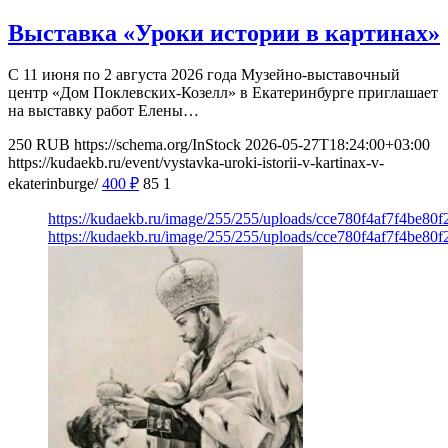
Выставка «Уроки истории в картинах»
С 11 июня по 2 августа 2026 года Музейно-выставочный
центр «Дом Поклевских-Козелл» в Екатеринбурге приглашает
на выставку работ Елены…
250
RUB
https://schema.org/InStock
2026-05-27T18:24:00+03:00
https://kudaekb.ru/event/vystavka-uroki-istorii-v-kartinax-v-
ekaterinburge/
400
₽
85
1
https://kudaekb.ru/image/255/255/uploads/cce780f4af7f4be80
https://kudaekb.ru/image/255/255/uploads/cce780f4af7f4be80