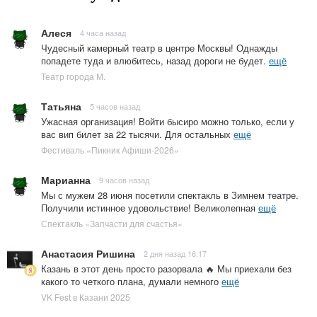
Алеся
4 часа назад
Чудесный камерный театр в центре Москвы! Однажды
попадете туда и влюбитесь, назад дороги не будет.
ещё
Театр города М.
Татьяна
5 часов назад
Ужасная организация! Войти бысиро можно только, если у
вас вип билет за 22 тысячи. Для остальных
ещё
Фестиваль «Пикник Афиши-2026»
Марианна
9 часов назад
Мы с мужем 28 июня посетили спектакль в Зимнем театре.
Получили истинное удовольствие! Великолепная
ещё
Спектакль «Запчасти для счастья»
Анастасия Ришина
2 дня назад 16:17
Казань в этот день просто разорвала 🔥 Мы приехали без
какого то четкого плана, думали немного
ещё
VK Fest в Казани 2025