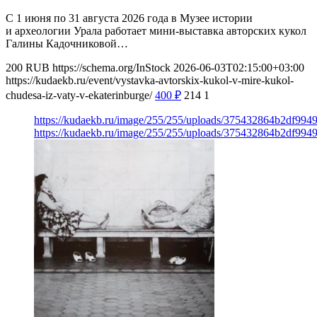
С 1 июня по 31 августа 2026 года в Музее истории
и археологии Урала работает мини-выставка авторских кукол
Галины Кадочниковой…
200
RUB
https://schema.org/InStock
2026-06-03T02:15:00+03:00
https://kudaekb.ru/event/vystavka-avtorskix-kukol-v-mire-kukol-
chudesa-iz-vaty-v-ekaterinburge/
400
₽
214
1
https://kudaekb.ru/image/255/255/uploads/375432864b2df99
https://kudaekb.ru/image/255/255/uploads/375432864b2df99