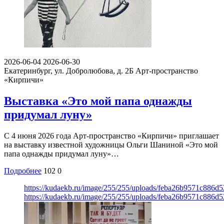
2026-06-04
2026-06-30
Екатеринбург, ул. Добролюбова, д. 2Б
Арт-пространство
«Кирпичи»
Выставка «Это мой папа однажды
придумал луну»
С 4 июня 2026 года Арт-пространство «Кирпичи» приглашает
на выставку известной художницы Ольги Шаниной «Это мой
папа однажды придумал луну»…
Подробнее
102
0
https://kudaekb.ru/image/255/255/uploads/feba26b9571c886d
https://kudaekb.ru/image/255/255/uploads/feba26b9571c886d