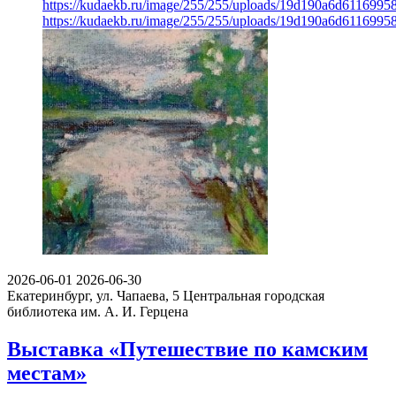
https://kudaekb.ru/image/255/255/uploads/19d190a6d611699
https://kudaekb.ru/image/255/255/uploads/19d190a6d611699
2026-06-01
2026-06-30
Екатеринбург, ул. Чапаева, 5
Центральная городская
библиотека им. А. И. Герцена
Выставка «Путешествие по камским
местам»