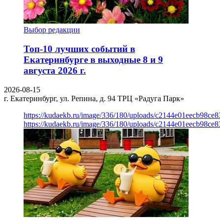
Выбор редакции
Топ-10 лучших событий в
Екатеринбурге в выходные 8 и 9
августа 2026 г.
2026-08-15
г. Екатеринбург, ул. Репина, д. 94
ТРЦ «Радуга Парк»
https://kudaekb.ru/image/336/180/uploads/c2144e01eecb98c
https://kudaekb.ru/image/336/180/uploads/c2144e01eecb98c