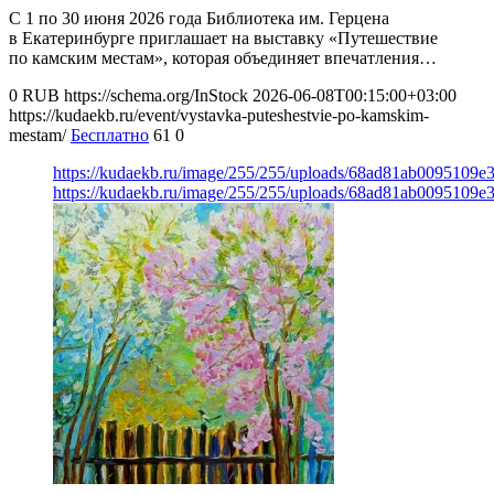
С 1 по 30 июня 2026 года Библиотека им. Герцена
в Екатеринбурге приглашает на выставку «Путешествие
по камским местам», которая объединяет впечатления…
0
RUB
https://schema.org/InStock
2026-06-08T00:15:00+03:00
https://kudaekb.ru/event/vystavka-puteshestvie-po-kamskim-
mestam/
Бесплатно
61
0
https://kudaekb.ru/image/255/255/uploads/68ad81ab0095109e
https://kudaekb.ru/image/255/255/uploads/68ad81ab0095109e