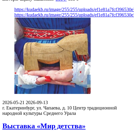
https://kudaekb.ru/image/255/255/uploads/ef1e81a7fcf396530
https://kudaekb.ru/image/255/255/uploads/ef1e81a7fcf396530
2026-05-21
2026-09-13
г. Екатеринбург, ул. Чапаева, д. 10
Центр традиционной
народной культуры Среднего Урала
Выставка «Мир детства»