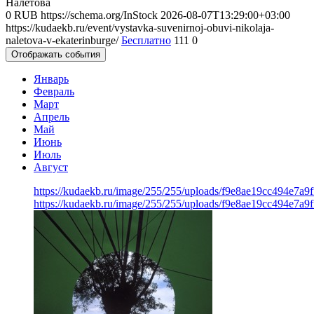
Налётова
0
RUB
https://schema.org/InStock
2026-08-07T13:29:00+03:00
https://kudaekb.ru/event/vystavka-suvenirnoj-obuvi-nikolaja-
naletova-v-ekaterinburge/
Бесплатно
111
0
Отображать события
Январь
Февраль
Март
Апрель
Май
Июнь
Июль
Август
https://kudaekb.ru/image/255/255/uploads/f9e8ae19cc494e7a
https://kudaekb.ru/image/255/255/uploads/f9e8ae19cc494e7a