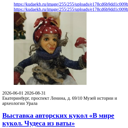
https://kudaekb.ru/image/255/255/uploads/e178cd6b9dd1c00
https://kudaekb.ru/image/255/255/uploads/e178cd6b9dd1c00
2026-06-01
2026-08-31
Екатеринбург, проспект Ленина, д. 69/10
Музей истории и
археологии Урала
Выставка авторских кукол «В мире
кукол. Чудеса из ваты»