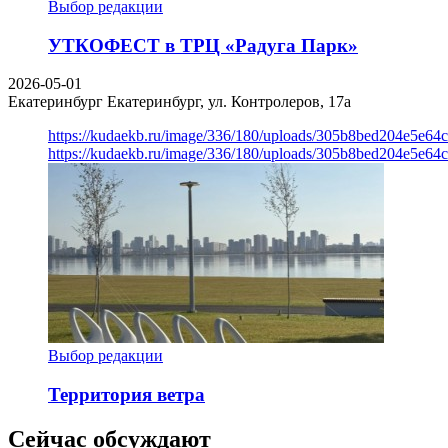
Выбор редакции
УТКОФЕСТ в ТРЦ «Радуга Парк»
2026-05-01
Екатеринбург
Екатеринбург, ул. Контролеров, 17а
https://kudaekb.ru/image/336/180/uploads/305b8bed204e5e6
https://kudaekb.ru/image/336/180/uploads/305b8bed204e5e6
Выбор редакции
Территория ветра
Сейчас обсуждают