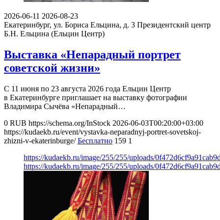
2026-06-11
2026-08-23
Екатеринбург, ул. Бориса Ельцина, д. 3
Президентский центр
Б.Н. Ельцина (Ельцин Центр)
Выставка «Непарадный портрет
советской жизни»
С 11 июня по 23 августа 2026 года Ельцин Центр
в Екатеринбурге приглашает на выставку фотографии
Владимира Сычёва «Непарадный…
0
RUB
https://schema.org/InStock
2026-06-03T00:20:00+03:00
https://kudaekb.ru/event/vystavka-neparadnyj-portret-sovetskoj-
zhizni-v-ekaterinburge/
Бесплатно
159
1
https://kudaekb.ru/image/255/255/uploads/0f472d6cf9a91cab
https://kudaekb.ru/image/255/255/uploads/0f472d6cf9a91cab