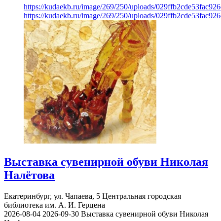
https://kudaekb.ru/image/269/250/uploads/029ffb2cde53fac92
https://kudaekb.ru/image/269/250/uploads/029ffb2cde53fac92
Выставка сувенирной обуви Николая
Налётова
Екатеринбург, ул. Чапаева, 5
Центральная городская
библиотека им. А. И. Герцена
2026-08-04
2026-09-30
Выставка сувенирной обуви Николая