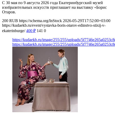
С 30 мая по 9 августа 2026 года Екатеринбургский музей
изобразительных искусств приглашает на выставку «Борис
Отаров.
200
RUB
https://schema.org/InStock
2026-05-29T17:52:00+03:00
https://kudaekb.ru/event/vystavka-boris-otarov-edinstvo-stixij-v-
ekaterinburge/
400
₽
141
0
https://kudaekb.ru/image/255/255/uploads/5f7746e265a0253
https://kudaekb.ru/image/255/255/uploads/5f7746e265a0253