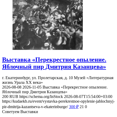
Выставка «Перекрестное опыление.
Яблочный пир Дмитрия Казанцева»
г. Екатеринбург, ул. Пролетарская, д. 10
Музей «Литературная
жизнь Урала ХХ века»
2026-08-08
2026-11-05
Выставка «Перекрестное опыление.
Яблочный пир Дмитрия Казанцева»
200
RUB
https://schema.org/InStock
2026-08-07T15:54:00+03:00
https://kudaekb.ru/event/vystavka-perekrestnoe-opylenie-jablochnyj-
pir-dmitrija-kazantseva-v-ekaterinburge/
300
₽
21
0
Советуем Выставки