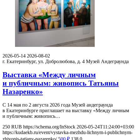
2026-05-14
2026-08-02
г. Екатеринбург, ул. Добролюбова, д. 4
Музей Андеграунда
Выставка «Между личным
и публичным: живопись Татьяны
Назаренко»
С 14 мая по 2 августа 2026 года Музей андеграунда
в Екатеринбурге приглашает на выставку «Между личным
и публичным: живопись…
250
RUB
https://schema.org/InStock
2026-05-24T11:24:00+03:00
https://kudaekb.ru/event/vystavka-mezhdu-lichnym-i-publichnym-
zhivopis-tatjany-nazarenko/
500
₽
138
0