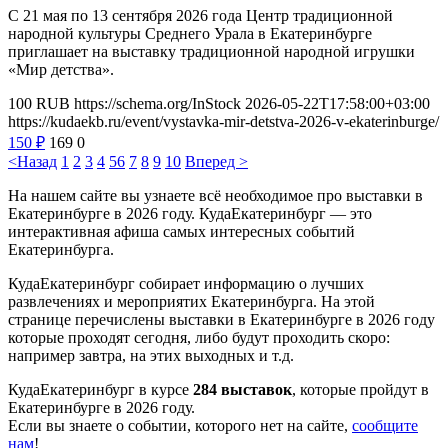
С 21 мая по 13 сентября 2026 года Центр традиционной
народной культуры Среднего Урала в Екатеринбурге
приглашает на выставку традиционной народной игрушки
«Мир детства».
100
RUB
https://schema.org/InStock
2026-05-22T17:58:00+03:00
https://kudaekb.ru/event/vystavka-mir-detstva-2026-v-ekaterinburge/
150
₽
169
0
<Назад
1
2
3
4
5
6
7
8
9
10
Вперед >
На нашем сайте вы узнаете всё необходимое про выставки в
Екатеринбурге в 2026 году. КудаЕкатеринбург — это
интерактивная афиша самых интересных событий
Екатеринбурга.
КудаЕкатеринбург собирает информацию о лучших
развлечениях и мероприятих Екатеринбурга. На этой
странице перечислены выставки в Екатеринбурге в 2026 году
которые проходят сегодня, либо будут проходить скоро:
например завтра, на этих выходных и т.д.
КудаЕкатеринбург в курсе
284 выставок
, которые пройдут в
Екатеринбурге в 2026 году.
Если вы знаете о событии, которого нет на сайте,
сообщите
нам
!