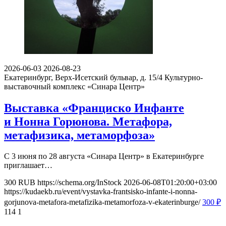
2026-06-03
2026-08-23
Екатеринбург, Верх-Исетский бульвар, д. 15/4
Культурно-
выставочный комплекс «Синара Центр»
Выставка «Франциско Инфанте
и Нонна Горюнова. Метафора,
метафизика, метаморфоза»
С 3 июня по 28 августа «Синара Центр» в Екатеринбурге
приглашает…
300
RUB
https://schema.org/InStock
2026-06-08T01:20:00+03:00
https://kudaekb.ru/event/vystavka-frantsisko-infante-i-nonna-
gorjunova-metafora-metafizika-metamorfoza-v-ekaterinburge/
300
₽
114
1