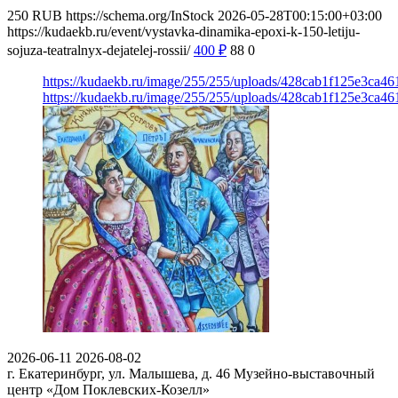
250
RUB
https://schema.org/InStock
2026-05-28T00:15:00+03:00
https://kudaekb.ru/event/vystavka-dinamika-epoxi-k-150-letiju-
sojuza-teatralnyx-dejatelej-rossii/
400
₽
88
0
https://kudaekb.ru/image/255/255/uploads/428cab1f125e3ca4
https://kudaekb.ru/image/255/255/uploads/428cab1f125e3ca4
2026-06-11
2026-08-02
г. Екатеринбург, ул. Малышева, д. 46
Музейно-выставочный
центр «Дом Поклевских-Козелл»