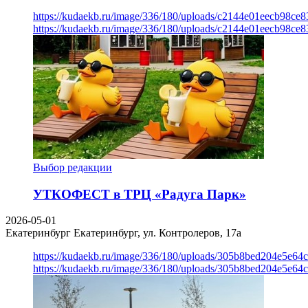
https://kudaekb.ru/image/336/180/uploads/c2144e01eecb98c
https://kudaekb.ru/image/336/180/uploads/c2144e01eecb98c
Выбор редакции
УТКОФЕСТ в ТРЦ «Радуга Парк»
2026-05-01
Екатеринбург
Екатеринбург, ул. Контролеров, 17а
https://kudaekb.ru/image/336/180/uploads/305b8bed204e5e6
https://kudaekb.ru/image/336/180/uploads/305b8bed204e5e6