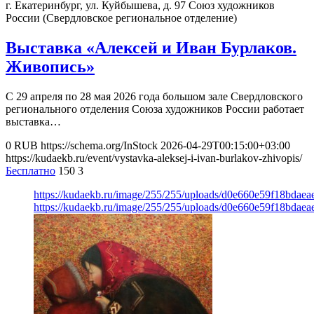
г. Екатеринбург, ул. Куйбышева, д. 97
Союз художников
России (Свердловское региональное отделение)
Выставка «Алексей и Иван Бурлаков.
Живопись»
С 29 апреля по 28 мая 2026 года большом зале Свердловского
регионального отделения Союза художников России работает
выставка…
0
RUB
https://schema.org/InStock
2026-04-29T00:15:00+03:00
https://kudaekb.ru/event/vystavka-aleksej-i-ivan-burlakov-zhivopis/
Бесплатно
150
3
https://kudaekb.ru/image/255/255/uploads/d0e660e59f18bda
https://kudaekb.ru/image/255/255/uploads/d0e660e59f18bda