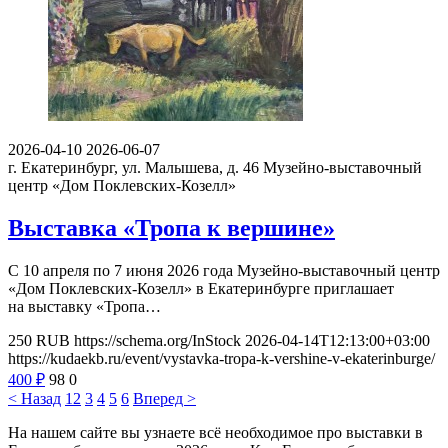
2026-04-10
2026-06-07
г. Екатеринбург, ул. Малышева, д. 46
Музейно-выставочный
центр «Дом Поклевских-Козелл»
Выставка «Тропа к вершине»
С 10 апреля по 7 июня 2026 года Музейно-выставочный центр
«Дом Поклевских-Козелл» в Екатеринбурге приглашает
на выставку «Тропа…
250
RUB
https://schema.org/InStock
2026-04-14T12:13:00+03:00
https://kudaekb.ru/event/vystavka-tropa-k-vershine-v-ekaterinburge/
400
₽
98
0
< Назад
1
2
3
4
5
6
Вперед >
На нашем сайте вы узнаете всё необходимое про выставки в