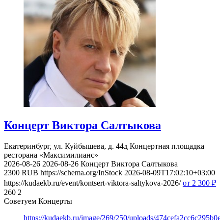
Концерт Виктора Салтыкова
Екатеринбург, ул. Куйбышева, д. 44д
Концертная площадка
ресторана «Максимилианс»
2026-08-26
2026-08-26
Концерт Виктора Салтыкова
2300
RUB
https://schema.org/InStock
2026-08-09T17:02:10+03:00
https://kudaekb.ru/event/kontsert-viktora-saltykova-2026/
от 2 300
₽
260
2
Советуем Концерты
https://kudaekb.ru/image/269/250/uploads/474cefa2cc6c295b