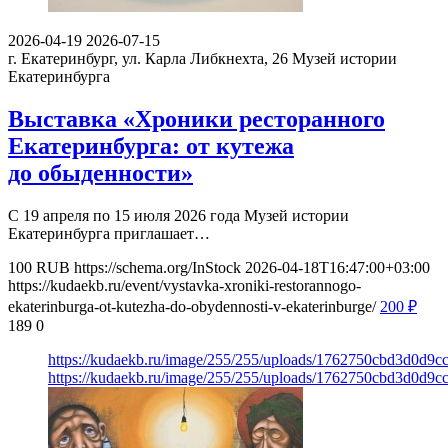
2026-04-19
2026-07-15
г. Екатеринбург, ул. Карла Либкнехта, 26
Музей истории
Екатеринбурга
Выставка «Хроники ресторанного
Екатеринбурга: от кутежа
до обыденности»
С 19 апреля по 15 июля 2026 года Музей истории
Екатеринбурга приглашает…
100
RUB
https://schema.org/InStock
2026-04-18T16:47:00+03:00
https://kudaekb.ru/event/vystavka-xroniki-restorannogo-
ekaterinburga-ot-kutezha-do-obydennosti-v-ekaterinburge/
200
₽
189
0
https://kudaekb.ru/image/255/255/uploads/1762750cbd3d0d9
https://kudaekb.ru/image/255/255/uploads/1762750cbd3d0d9