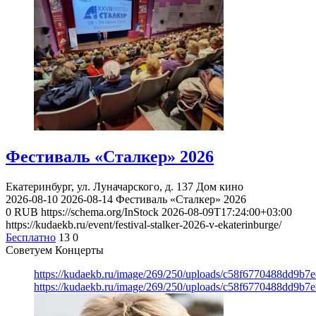
Фестиваль «Сталкер» 2026
Екатеринбург, ул. Луначарского, д. 137
Дом кино
2026-08-10
2026-08-14
Фестиваль «Сталкер» 2026
0
RUB
https://schema.org/InStock
2026-08-09T17:24:00+03:00
https://kudaekb.ru/event/festival-stalker-2026-v-ekaterinburge/
Бесплатно
13
0
Советуем Концерты
https://kudaekb.ru/image/269/250/uploads/c58f6770488dd9b
https://kudaekb.ru/image/269/250/uploads/c58f6770488dd9b