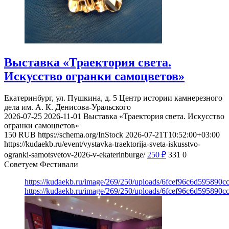
Выставка «Траектория света.
Искусство огранки самоцветов»
Екатеринбург, ул. Пушкина, д. 5
Центр истории камнерезного
дела им. А. К. Денисова-Уральского
2026-07-25
2026-11-01
Выставка «Траектория света. Искусство
огранки самоцветов»
150
RUB
https://schema.org/InStock
2026-07-21T10:52:00+03:00
https://kudaekb.ru/event/vystavka-traektorija-sveta-iskusstvo-
ogranki-samotsvetov-2026-v-ekaterinburge/
250
₽
331
0
Советуем Фестивали
https://kudaekb.ru/image/269/250/uploads/6fcef96c6d595890
https://kudaekb.ru/image/269/250/uploads/6fcef96c6d595890