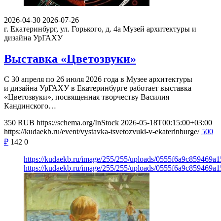
2026-04-30
2026-07-26
г. Екатеринбург, ул. Горького, д. 4а
Музей архитектуры и
дизайна УрГАХУ
Выставка «Цветозвуки»
С 30 апреля по 26 июля 2026 года в Музее архитектуры
и дизайна УрГАХУ в Екатеринбурге работает выставка
«Цветозвуки», посвященная творчеству Василия
Кандинского…
350
RUB
https://schema.org/InStock
2026-05-18T00:15:00+03:00
https://kudaekb.ru/event/vystavka-tsvetozvuki-v-ekaterinburge/
500
₽
142
0
https://kudaekb.ru/image/255/255/uploads/0555f6a9c859469
https://kudaekb.ru/image/255/255/uploads/0555f6a9c859469