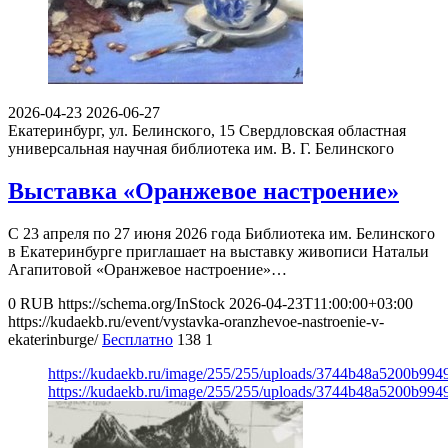
2026-04-23
2026-06-27
Екатеринбург, ул. Белинского, 15
Свердловская областная
универсальная научная библиотека им. В. Г. Белинского
Выставка «Оранжевое настроение»
С 23 апреля по 27 июня 2026 года Библиотека им. Белинского
в Екатеринбурге приглашает на выставку живописи Натальи
Агапитовой «Оранжевое настроение»…
0
RUB
https://schema.org/InStock
2026-04-23T11:00:00+03:00
https://kudaekb.ru/event/vystavka-oranzhevoe-nastroenie-v-
ekaterinburge/
Бесплатно
138
1
https://kudaekb.ru/image/255/255/uploads/3744b48a5200b99
https://kudaekb.ru/image/255/255/uploads/3744b48a5200b99