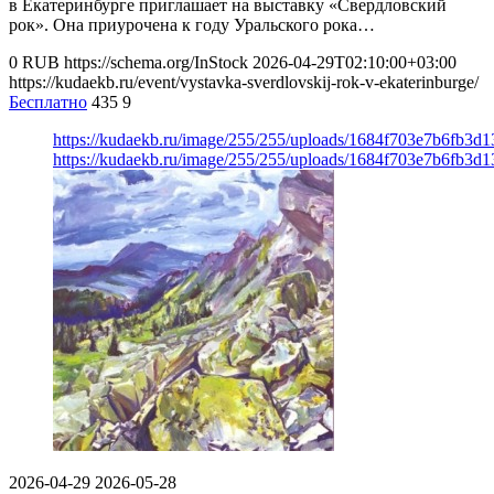
в Екатеринбурге приглашает на выставку «Свердловский
рок». Она приурочена к году Уральского рока…
0
RUB
https://schema.org/InStock
2026-04-29T02:10:00+03:00
https://kudaekb.ru/event/vystavka-sverdlovskij-rok-v-ekaterinburge/
Бесплатно
435
9
https://kudaekb.ru/image/255/255/uploads/1684f703e7b6fb3d
https://kudaekb.ru/image/255/255/uploads/1684f703e7b6fb3d
2026-04-29
2026-05-28