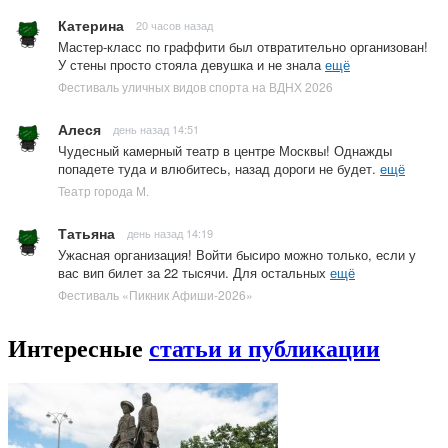
Катерина
20 часов назад
Мастер-класс по граффити был отвратительно организован!
У стены просто стояла девушка и не знала
ещё
Фестиваль уличных видов спорта на ВДНХ 2026
Алеся
день назад 14:51
Чудесный камерный театр в центре Москвы! Однажды
попадете туда и влюбитесь, назад дороги не будет.
ещё
Театр города М.
Татьяна
день назад 14:19
Ужасная организация! Войти бысиро можно только, если у
вас вип билет за 22 тысячи. Для остальных
ещё
Фестиваль «Пикник Афиши-2026»
Интересные
статьи и публикации