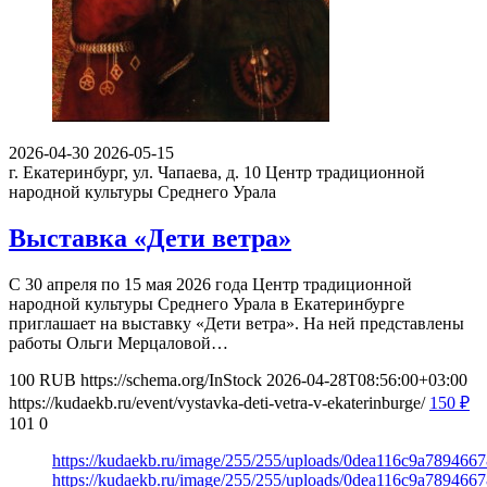
2026-04-30
2026-05-15
г. Екатеринбург, ул. Чапаева, д. 10
Центр традиционной
народной культуры Среднего Урала
Выставка «Дети ветра»
С 30 апреля по 15 мая 2026 года Центр традиционной
народной культуры Среднего Урала в Екатеринбурге
приглашает на выставку «Дети ветра». На ней представлены
работы Ольги Мерцаловой…
100
RUB
https://schema.org/InStock
2026-04-28T08:56:00+03:00
https://kudaekb.ru/event/vystavka-deti-vetra-v-ekaterinburge/
150
₽
101
0
https://kudaekb.ru/image/255/255/uploads/0dea116c9a789466
https://kudaekb.ru/image/255/255/uploads/0dea116c9a789466