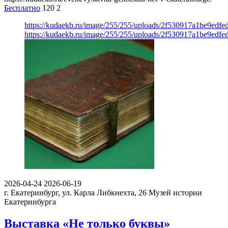
Бесплатно
120
2
https://kudaekb.ru/image/255/255/uploads/2f530917a1be9edf
https://kudaekb.ru/image/255/255/uploads/2f530917a1be9edf
2026-04-24
2026-06-19
г. Екатеринбург, ул. Карла Либкнехта, 26
Музей истории
Екатеринбурга
Выставка «Не только буквы»