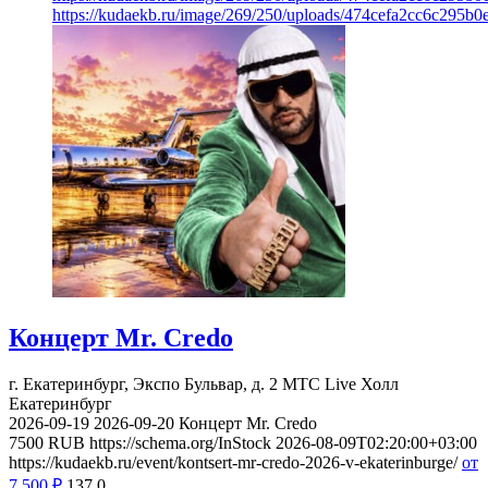
https://kudaekb.ru/image/269/250/uploads/474cefa2cc6c295b
Концерт Mr. Credo
г. Екатеринбург, Экспо Бульвар, д. 2
МТС Live Холл
Екатеринбург
2026-09-19
2026-09-20
Концерт Mr. Credo
7500
RUB
https://schema.org/InStock
2026-08-09T02:20:00+03:00
https://kudaekb.ru/event/kontsert-mr-credo-2026-v-ekaterinburge/
от
7 500
₽
137
0