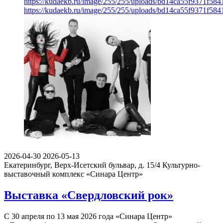
https://kudaekb.ru/image/255/255/uploads/bd14ca55f9371f58
https://kudaekb.ru/image/255/255/uploads/bd14ca55f9371f58
2026-04-30
2026-05-13
Екатеринбург, Верх-Исетский бульвар, д. 15/4
Культурно-
выставочный комплекс «Синара Центр»
Выставка «Свердловский рок»
С 30 апреля по 13 мая 2026 года «Синара Центр»