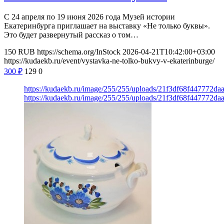
С 24 апреля по 19 июня 2026 года Музей истории
Екатеринбурга приглашает на выставку «Не только буквы».
Это будет развернутый рассказ о том…
150
RUB
https://schema.org/InStock
2026-04-21T10:42:00+03:00
https://kudaekb.ru/event/vystavka-ne-tolko-bukvy-v-ekaterinburge/
300
₽
129
0
https://kudaekb.ru/image/255/255/uploads/21f3df68f447772d
https://kudaekb.ru/image/255/255/uploads/21f3df68f447772d