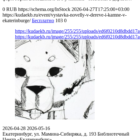
0
RUB
https://schema.org/InStock
2026-04-27T17:25:00+03:00
https://kudaekb.ru/event/vystavka-novelly-v-dereve-i-kamne-v-
ekaterinburge/
Бесплатно
103
0
https://kudaekb.ru/image/255/255/uploads/ed6f0210d8dbdd1
https://kudaekb.ru/image/255/255/uploads/ed6f0210d8dbdd1
2026-04-28
2026-05-16
Екатеринбург, ул. Мамина-Сибиряка, д. 193
Библиотечный
Центр «Екатеринбург»