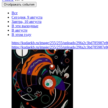
Отображать события
Все
Сегодня, 9 августа
Завтра, 10 августа
В эти выходные
В августе
В этом году
https://kudaekb.ru/image/255/255/uploads/29fa2c3bd785987
https://kudaekb.ru/image/255/255/uploads/29fa2c3bd785987