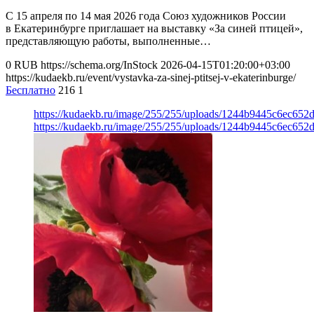
С 15 апреля по 14 мая 2026 года Союз художников России
в Екатеринбурге приглашает на выставку «За синей птицей»,
представляющую работы, выполненные…
0
RUB
https://schema.org/InStock
2026-04-15T01:20:00+03:00
https://kudaekb.ru/event/vystavka-za-sinej-ptitsej-v-ekaterinburge/
Бесплатно
216
1
https://kudaekb.ru/image/255/255/uploads/1244b9445c6ec65
https://kudaekb.ru/image/255/255/uploads/1244b9445c6ec65