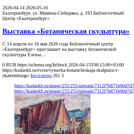
2026-04-14
2026-05-16
Екатеринбург, ул. Мамина-Сибиряка, д. 193
Библиотечный
Центр «Екатеринбург»
Выставка «Ботаническая скульптура»
С 14 апреля по 16 мая 2026 года Библиотечный центр
«Екатеринбург» приглашает на выставку ботанической
скульптуры Елены…
0
RUB
https://schema.org/InStock
2026-04-15T00:15:00+03:00
https://kudaekb.ru/event/vystavka-botanicheskaja-skulptura-v-
ekaterinburge/
Бесплатно
261
3
https://kudaekb.ru/image/255/255/uploads/7312f7b871b90d7
https://kudaekb.ru/image/255/255/uploads/7312f7b871b90d7