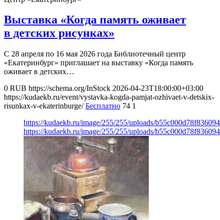
Выставка «Когда память оживает
в детских рисунках»
С 28 апреля по 16 мая 2026 года Библиотечный центр
«Екатеринбург» приглашает на выставку «Когда память
оживает в детских…
0
RUB
https://schema.org/InStock
2026-04-23T18:00:00+03:00
https://kudaekb.ru/event/vystavka-kogda-pamjat-ozhivaet-v-detskix-
risunkax-v-ekaterinburge/
Бесплатно
74
1
https://kudaekb.ru/image/255/255/uploads/b55c000d78f8360
https://kudaekb.ru/image/255/255/uploads/b55c000d78f8360