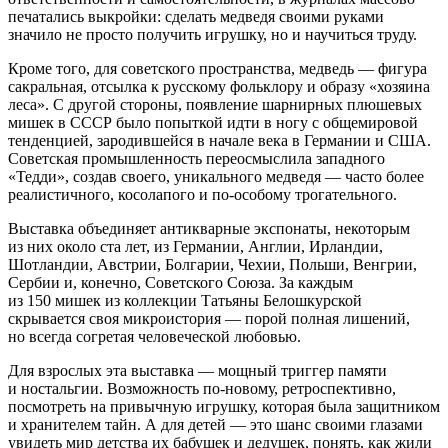
печатались выкройки: сделать медведя своими руками
значило не просто получить игрушку, но и научиться труду.
Кроме того, для советского пространства, медведь — фигура
сакральная, отсылка к русскому фольклору и образу «хозяина
леса». С другой стороны, появление шарнирных плюшевых
мишек в СССР было попыткой идти в ногу с общемировой
тенденцией, зародившейся в начале века в Германии и США.
Советская промышленность переосмыслила западного
«Тедди», создав своего, уникального медведя — часто более
реалистичного, косолапого и по-особому трогательного.
Выставка объединяет антикварные экспонаты, некоторым
из них около ста лет, из Германии, Англии, Ирландии,
Шотландии, Австрии, Болгарии, Чехии, Польши, Венгрии,
Сербии и, конечно, Советского Союза. За каждым
из 150 мишек из коллекции Татьяны Белошкурской
скрывается своя микроистория — порой полная лишений,
но всегда согретая человеческой любовью.
Для взрослых эта выставка — мощный триггер памяти
и ностальгии. Возможность по-новому, ретроспективно,
посмотреть на привычную игрушку, которая была защитником
и хранителем тайн. А для детей — это шанс своими глазами
увидеть мир детства их бабушек и дедушек, понять, как жили