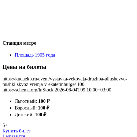
Станция метро
Площадь 1905 года
Цены на билеты
https://kudaekb.ru/event/vystavka-vekovaja-druzhba-pljushevye-
mishki-skvoz-vremja-v-ekaterinburge/
100
https://schema.org/InStock
2026-06-04T09:10:00+03:00
Льготный:
100
₽
Взрослый:
100
₽
Детский:
100
₽
5+
Купить билет
1 нравится