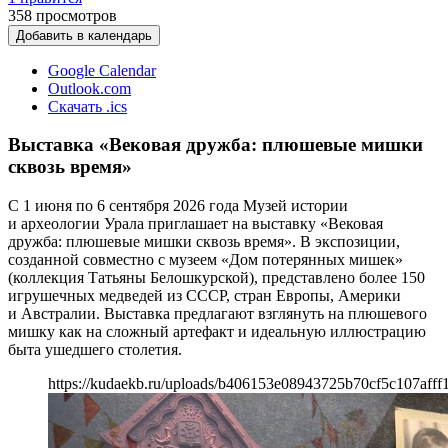
358
просмотров
Добавить в календарь
Google Calendar
Outlook.com
Скачать .ics
Выставка «Вековая дружба: плюшевые мишки
сквозь время»
С 1 июня по 6 сентября 2026 года Музей истории
и археологии Урала приглашает на выставку «Вековая
дружба: плюшевые мишки сквозь время». В экспозиции,
созданной совместно с музеем «Дом потерянных мишек»
(коллекция Татьяны Белошкурской), представлено более 150
игрушечных медведей из СССР, стран Европы, Америки
и Австралии. Выставка предлагают взглянуть на плюшевого
мишку как на сложный артефакт и идеальную иллюстрацию
быта ушедшего столетия.
https://kudaekb.ru/uploads/b406153e08943725b70cf5c107afff