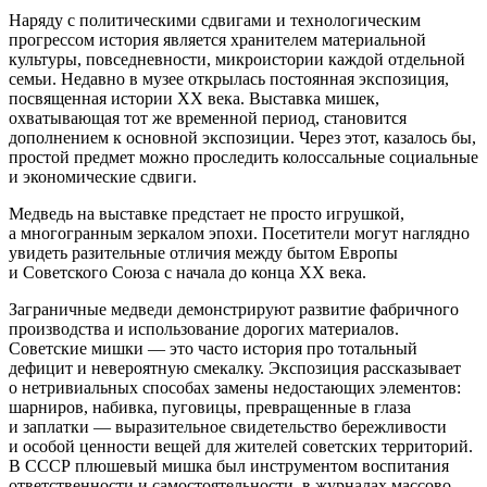
Наряду с политическими сдвигами и технологическим
прогрессом история является хранителем материальной
культуры, повседневности, микроистории каждой отдельной
семьи. Недавно в музее открылась постоянная экспозиция,
посвященная истории XX века. Выставка мишек,
охватывающая тот же временной период, становится
дополнением к основной экспозиции. Через этот, казалось бы,
простой предмет можно проследить колоссальные социальные
и экономические сдвиги.
Медведь на выставке предстает не просто игрушкой,
а многогранным зеркалом эпохи. Посетители могут наглядно
увидеть разительные отличия между бытом Европы
и Советского Союза с начала до конца XX века.
Заграничные медведи демонстрируют развитие фабричного
производства и использование дорогих материалов.
Советские мишки — это часто история про тотальный
дефицит и невероятную смекалку. Экспозиция рассказывает
о нетривиальных способах замены недостающих элементов:
шарниров, набивка, пуговицы, превращенные в глаза
и заплатки — выразительное свидетельство бережливости
и особой ценности вещей для жителей советских территорий.
В СССР плюшевый мишка был инструментом воспитания
ответственности и самостоятельности, в журналах массово