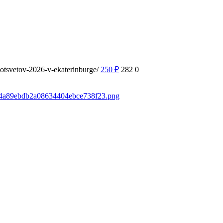
motsvetov-2026-v-ekaterinburge/
250
₽
282
0
75a4a89ebdb2a08634404ebce738f23.png