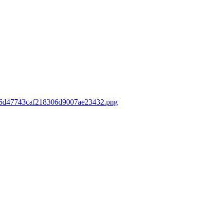
ca96d47743caf218306d9007ae23432.png