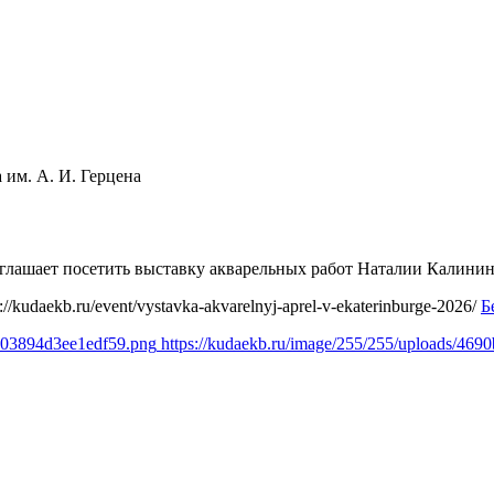
 им. А. И. Герцена
риглашает посетить выставку акварельных работ Наталии Калин
s://kudaekb.ru/event/vystavka-akvarelnyj-aprel-v-ekaterinburge-2026/
Б
e903894d3ee1edf59.png
https://kudaekb.ru/image/255/255/uploads/4