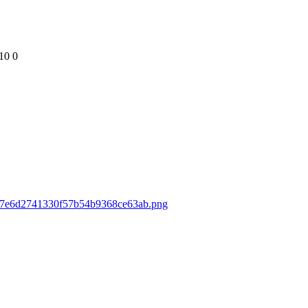
10
0
91c7e6d2741330f57b54b9368ce63ab.png