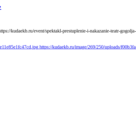
»
https://kudaekb.ru/event/spektakl-prestuplenie-i-nakazanie-teatr-gogolja
2e11e85e1fc47cd.jpg
https://kudaekb.ru/image/269/250/uploads/f00b3