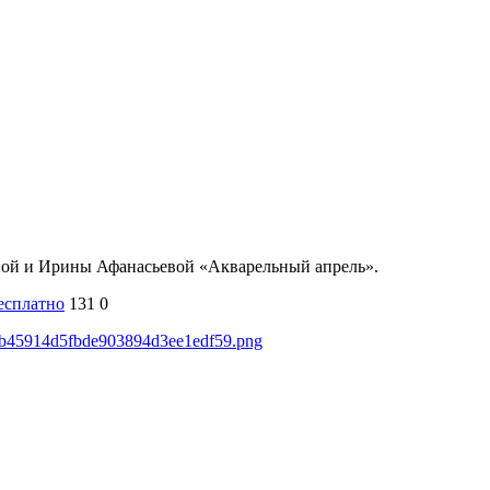
иной и Ирины Афанасьевой «Акварельный апрель».
есплатно
131
0
690b45914d5fbde903894d3ee1edf59.png