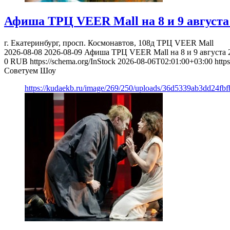
Афиша ТРЦ VEER Mall на 8 и 9 августа 
г. Екатеринбург, просп. Космонавтов, 108д
ТРЦ VEER Mall
2026-08-08
2026-08-09
Афиша ТРЦ VEER Mall на 8 и 9 августа 2
0
RUB
https://schema.org/InStock
2026-08-06T02:01:00+03:00
http
Советуем Шоу
https://kudaekb.ru/image/269/250/uploads/36d5339ab3dd24fb