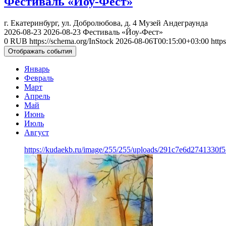
Фестиваль «Йоу-Фест»
г. Екатеринбург, ул. Добролюбова, д. 4
Музей Андеграунда
2026-08-23
2026-08-23
Фестиваль «Йоу-Фест»
0
RUB
https://schema.org/InStock
2026-08-06T00:15:00+03:00
http
Отображать события
Январь
Февраль
Март
Апрель
Май
Июнь
Июль
Август
https://kudaekb.ru/image/255/255/uploads/291c7e6d2741330