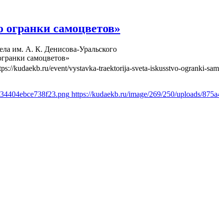
о огранки самоцветов»
ела им. А. К. Денисова-Уральского
огранки самоцветов»
tps://kudaekb.ru/event/vystavka-traektorija-sveta-iskusstvo-ogranki-sa
8634404ebce738f23.png
https://kudaekb.ru/image/269/250/uploads/8