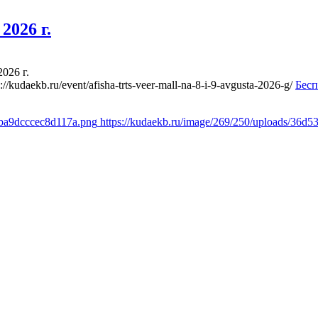
2026 г.
026 г.
s://kudaekb.ru/event/afisha-trts-veer-mall-na-8-i-9-avgusta-2026-g/
Бесп
fba9dcccec8d117a.png
https://kudaekb.ru/image/269/250/uploads/36d