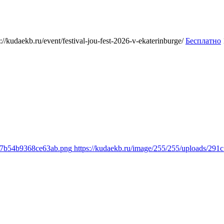
s://kudaekb.ru/event/festival-jou-fest-2026-v-ekaterinburge/
Бесплатно
f57b54b9368ce63ab.png
https://kudaekb.ru/image/255/255/uploads/2