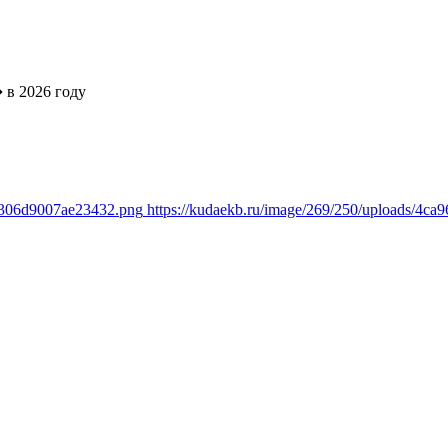
➔
в 2026 году
18306d9007ae23432.png
https://kudaekb.ru/image/269/250/uploads/4