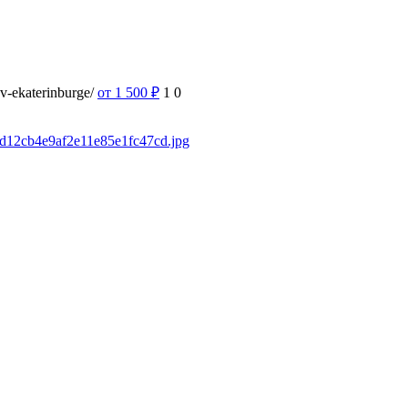
-v-ekaterinburge/
от 1 500
₽
1
0
fad12cb4e9af2e11e85e1fc47cd.jpg