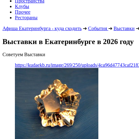
Пространства
Клубы
Прочее
Рестораны
Афиша Екатеринбурга - куда сходить
➔
События
➔
Выставки
Выставки в Екатеринбурге в 2026 году
Советуем Выставки
https://kudaekb.ru/image/269/250/uploads/4ca96d47743caf2