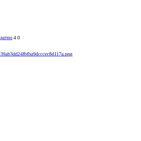
латно
4
0
5339ab3dd24fbfba9dcccec8d117a.png