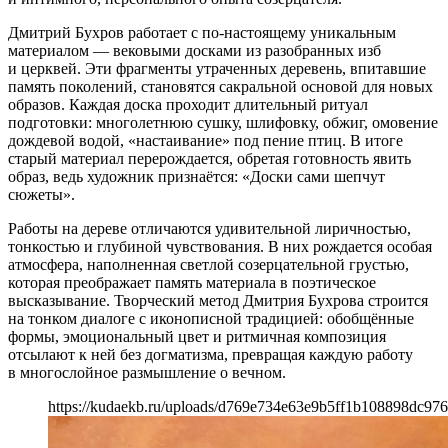
Дмитрий Бухров работает с по-настоящему уникальным
материалом — вековыми досками из разобранных изб
и церквей. Эти фрагменты утраченных деревень, впитавшие
память поколений, становятся сакральной основой для новых
образов. Каждая доска проходит длительный ритуал
подготовки: многолетнюю сушку, шлифовку, обжиг, омовение
дождевой водой, «настаивание» под пение птиц. В итоге
старый материал перерождается, обретая готовность явить
образ, ведь художник признаётся: «Доски сами шепчут
сюжеты».
Работы на дереве отличаются удивительной лиричностью,
тонкостью и глубиной чувствования. В них рождается особая
атмосфера, наполненная светлой созерцательной грустью,
которая преображает память материала в поэтическое
высказывание. Творческий метод Дмитрия Бухрова строится
на тонком диалоге с иконописной традицией: обобщённые
формы, эмоциональный цвет и ритмичная композиция
отсылают к ней без догматизма, превращая каждую работу
в многослойное размышление о вечном.
https://kudaekb.ru/uploads/d769e734e63e9b5ff1b108898dc97