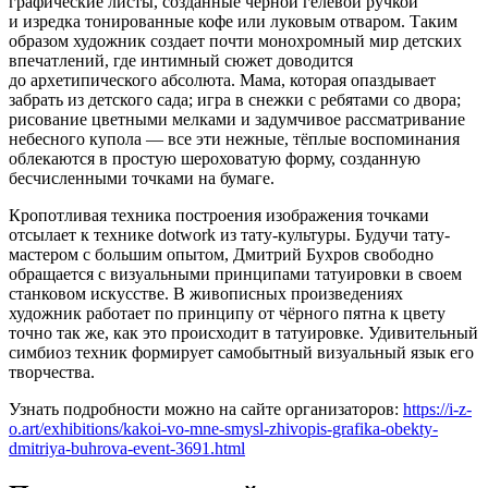
графические листы, созданные чёрной гелевой ручкой
и изредка тонированные кофе или луковым отваром. Таким
образом художник создает почти монохромный мир детских
впечатлений, где интимный сюжет доводится
до архетипического абсолюта. Мама, которая опаздывает
забрать из детского сада; игра в снежки с ребятами со двора;
рисование цветными мелками и задумчивое рассматривание
небесного купола — все эти нежные, тёплые воспоминания
облекаются в простую шероховатую форму, созданную
бесчисленными точками на бумаге.
Кропотливая техника построения изображения точками
отсылает к технике dotwork из тату-культуры. Будучи тату-
мастером с большим опытом, Дмитрий Бухров свободно
обращается с визуальными принципами татуировки в своем
станковом искусстве. В живописных произведениях
художник работает по принципу от чёрного пятна к цвету
точно так же, как это происходит в татуировке. Удивительный
симбиоз техник формирует самобытный визуальный язык его
творчества.
Узнать подробности можно на сайте организаторов:
https://i-z-
o.art/exhibitions/kakoi-vo-mne-smysl-zhivopis-grafika-obekty-
dmitriya-buhrova-event-3691.html