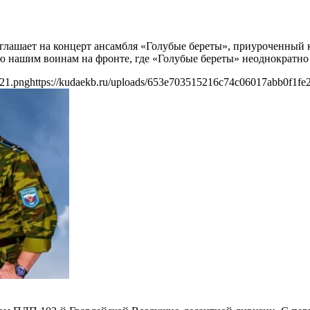
глашает на концерт ансамбля «Голубые береты», приуроченный к
 нашим воинам на фронте, где «Голубые береты» неоднократно
e21.png
https://kudaekb.ru/uploads/653e703515216c74c06017abb0f1fe