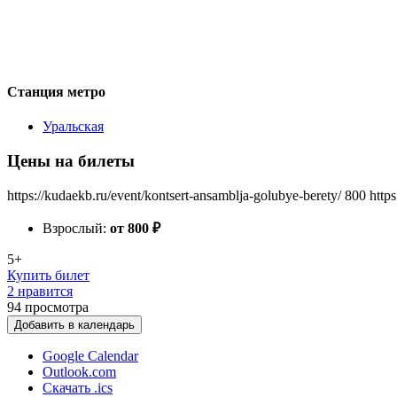
Станция метро
Уральская
Цены на билеты
https://kudaekb.ru/event/kontsert-ansamblja-golubye-berety/
800
http
Взрослый:
от 800
₽
5+
Купить билет
2 нравится
94
просмотра
Добавить в календарь
Google Calendar
Outlook.com
Скачать .ics