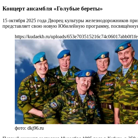
Концерт ансамбля «Голубые береты»
15 октября 2025 года Дворец культуры железнодорожников при
представляет свою новую Юбилейную программу, посвящённую
https://kudaekb.ru/uploads/653e703515216c74c06017abb0f1f
фото: dkj96.ru