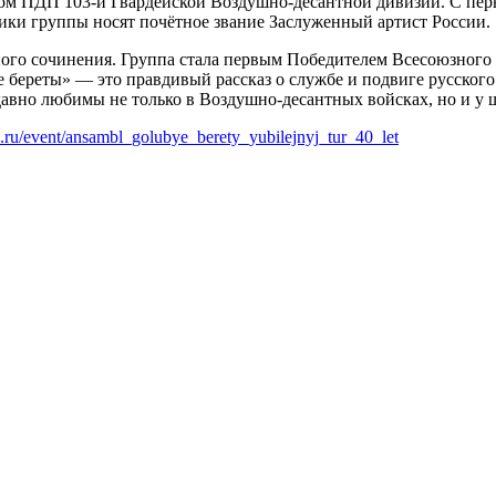
50-ом ПДП 103-й Гвардейской Воздушно-десантной дивизии. С пе
ники группы носят почётное звание Заслуженный артист России.
ного сочинения. Группа стала первым Победителем Всесоюзного
береты» — это правдивый рассказ о службе и подвиге русского с
давно любимы не только в Воздушно-десантных войсках, но и у 
96.ru/event/ansambl_golubye_berety_yubilejnyj_tur_40_let