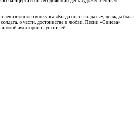
рвого концерта и по сегодняшний день художественным
 телевизионного конкурса «Когда поют солдаты», дважды была
олдата, о чести, достоинстве и любви. Песни «Синева»,
широкой аудитории слушателей.