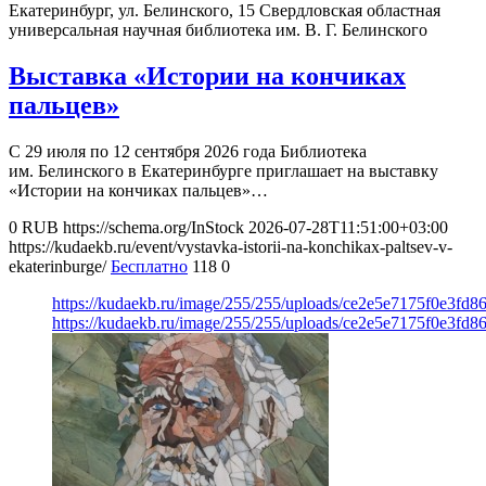
Екатеринбург, ул. Белинского, 15
Свердловская областная
универсальная научная библиотека им. В. Г. Белинского
Выставка «Истории на кончиках
пальцев»
С 29 июля по 12 сентября 2026 года Библиотека
им. Белинского в Екатеринбурге приглашает на выставку
«Истории на кончиках пальцев»…
0
RUB
https://schema.org/InStock
2026-07-28T11:51:00+03:00
https://kudaekb.ru/event/vystavka-istorii-na-konchikax-paltsev-v-
ekaterinburge/
Бесплатно
118
0
https://kudaekb.ru/image/255/255/uploads/ce2e5e7175f0e3fd
https://kudaekb.ru/image/255/255/uploads/ce2e5e7175f0e3fd