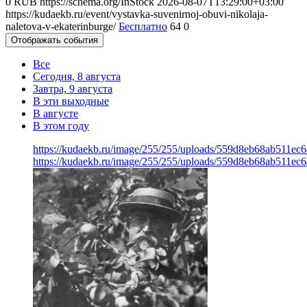
0
RUB
https://schema.org/InStock
2026-08-07T13:29:00+03:00
https://kudaekb.ru/event/vystavka-suvenirnoj-obuvi-nikolaja-
naletova-v-ekaterinburge/
Бесплатно
64
0
Отображать события
Все
Сегодня, 8 августа
Завтра, 9 августа
В эти выходные
В августе
В этом году
https://kudaekb.ru/image/255/255/uploads/559d8eb68ab511e
https://kudaekb.ru/image/255/255/uploads/559d8eb68ab511e