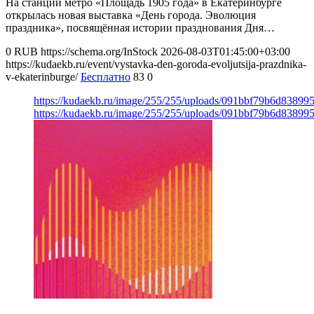
На станции метро «Площадь 1905 года» в Екатеринбурге
открылась новая выставка «День города. Эволюция
праздника», посвящённая истории празднования Дня…
0
RUB
https://schema.org/InStock
2026-08-03T01:45:00+03:00
https://kudaekb.ru/event/vystavka-den-goroda-evoljutsija-prazdnika-
v-ekaterinburge/
Бесплатно
83
0
https://kudaekb.ru/image/255/255/uploads/091bbf79b6d8389
https://kudaekb.ru/image/255/255/uploads/091bbf79b6d8389