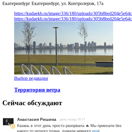
Екатеринбург
Екатеринбург, ул. Контролеров, 17а
https://kudaekb.ru/image/336/180/uploads/305b8bed204e5e6
https://kudaekb.ru/image/336/180/uploads/305b8bed204e5e6
Выбор редакции
Территория ветра
Сейчас обсуждают
Анастасия Ришина
день назад 16:17
Казань в этот день просто разорвала 🔥 Мы приехали без
какого то четкого плана, думали немного
ещё