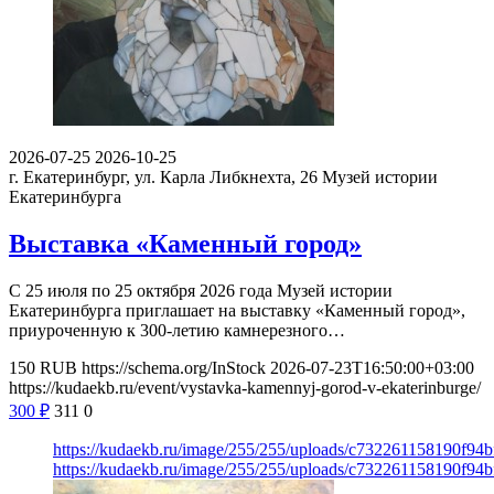
2026-07-25
2026-10-25
г. Екатеринбург, ул. Карла Либкнехта, 26
Музей истории
Екатеринбурга
Выставка «Каменный город»
С 25 июля по 25 октября 2026 года Музей истории
Екатеринбурга приглашает на выставку «Каменный город»,
приуроченную к 300-летию камнерезного…
150
RUB
https://schema.org/InStock
2026-07-23T16:50:00+03:00
https://kudaekb.ru/event/vystavka-kamennyj-gorod-v-ekaterinburge/
300
₽
311
0
https://kudaekb.ru/image/255/255/uploads/c732261158190f94
https://kudaekb.ru/image/255/255/uploads/c732261158190f94