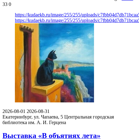
33
0
https://kudaekb.ru/image/255/255/uploads/c7fbb04d7db71bca
https://kudaekb.ru/image/255/255/uploads/c7fbb04d7db71bca
2026-08-01
2026-08-31
Екатеринбург, ул. Чапаева, 5
Центральная городская
библиотека им. А. И. Герцена
Выставка «В объятиях лета»