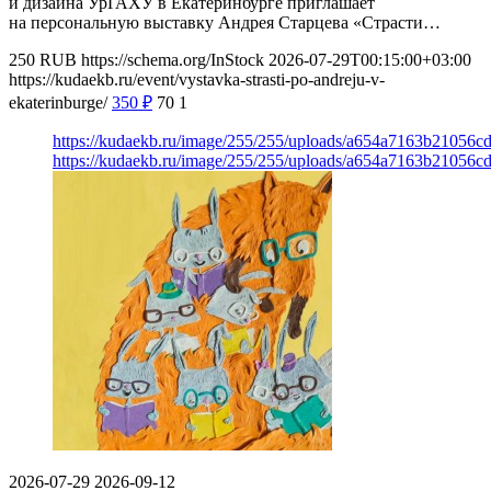
и дизайна УрГАХУ в Екатеринбурге приглашает
на персональную выставку Андрея Старцева «Страсти…
250
RUB
https://schema.org/InStock
2026-07-29T00:15:00+03:00
https://kudaekb.ru/event/vystavka-strasti-po-andreju-v-
ekaterinburge/
350
₽
70
1
https://kudaekb.ru/image/255/255/uploads/a654a7163b21056
https://kudaekb.ru/image/255/255/uploads/a654a7163b21056
2026-07-29
2026-09-12