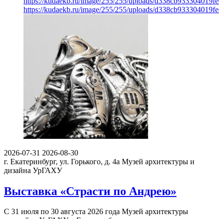
https://kudaekb.ru/image/255/255/uploads/d338cb933304019
https://kudaekb.ru/image/255/255/uploads/d338cb933304019
2026-07-31
2026-08-30
г. Екатеринбург, ул. Горького, д. 4а
Музей архитектуры и
дизайна УрГАХУ
Выставка «Страсти по Андрею»
С 31 июля по 30 августа 2026 года Музей архитектуры