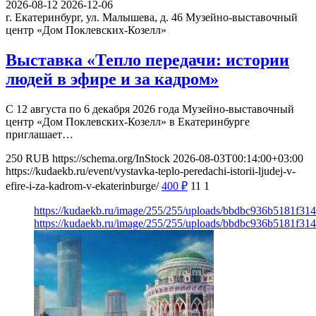
2026-08-12
2026-12-06
г. Екатеринбург, ул. Малышева, д. 46
Музейно-выставочный
центр «Дом Поклевских-Козелл»
Выставка «Тепло передачи: истории
людей в эфире и за кадром»
С 12 августа по 6 декабря 2026 года Музейно-выставочный
центр «Дом Поклевских-Козелл» в Екатеринбурге
приглашает…
250
RUB
https://schema.org/InStock
2026-08-03T00:14:00+03:00
https://kudaekb.ru/event/vystavka-teplo-peredachi-istorii-ljudej-v-
efire-i-za-kadrom-v-ekaterinburge/
400
₽
11
1
https://kudaekb.ru/image/255/255/uploads/bbdbc936b5181f3
https://kudaekb.ru/image/255/255/uploads/bbdbc936b5181f3