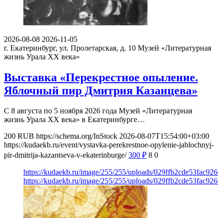
2026-08-08
2026-11-05
г. Екатеринбург, ул. Пролетарская, д. 10
Музей «Литературная
жизнь Урала ХХ века»
Выставка «Перекрестное опыление.
Яблочный пир Дмитрия Казанцева»
С 8 августа по 5 ноября 2026 года Музей «Литературная
жизнь Урала ХХ века» в Екатеринбурге…
200
RUB
https://schema.org/InStock
2026-08-07T15:54:00+03:00
https://kudaekb.ru/event/vystavka-perekrestnoe-opylenie-jablochnyj-
pir-dmitrija-kazantseva-v-ekaterinburge/
300
₽
8
0
https://kudaekb.ru/image/255/255/uploads/029ffb2cde53fac92
https://kudaekb.ru/image/255/255/uploads/029ffb2cde53fac92