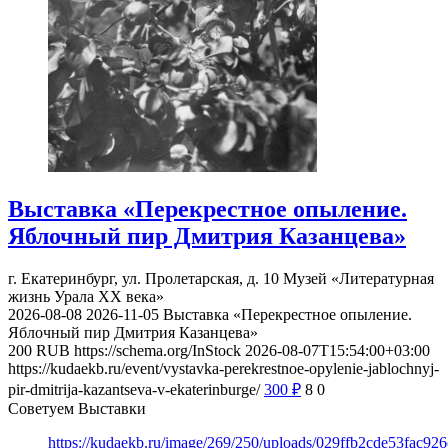
Выставка «Перекрестное опыление.
Яблочный пир Дмитрия Казанцева»
г. Екатеринбург, ул. Пролетарская, д. 10
Музей «Литературная
жизнь Урала ХХ века»
2026-08-08
2026-11-05
Выставка «Перекрестное опыление.
Яблочный пир Дмитрия Казанцева»
200
RUB
https://schema.org/InStock
2026-08-07T15:54:00+03:00
https://kudaekb.ru/event/vystavka-perekrestnoe-opylenie-jablochnyj-
pir-dmitrija-kazantseva-v-ekaterinburge/
300
₽
8
0
Советуем Выставки
https://kudaekb.ru/image/269/250/uploads/029ffb2cde53fac92