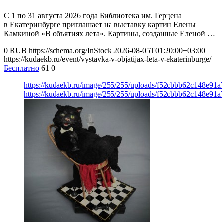
С 1 по 31 августа 2026 года Библиотека им. Герцена
в Екатеринбурге приглашает на выставку картин Елены
Камкиной «В объятиях лета». Картины, созданные Еленой …
0
RUB
https://schema.org/InStock
2026-08-05T01:20:00+03:00
https://kudaekb.ru/event/vystavka-v-objatijax-leta-v-ekaterinburge/
Бесплатно
61
0
https://kudaekb.ru/image/255/255/uploads/f52cbbb62c148e9
https://kudaekb.ru/image/255/255/uploads/f52cbbb62c148e9