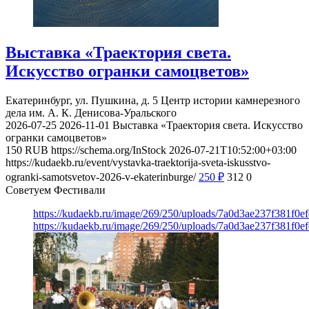
Выставка «Траектория света.
Искусство огранки самоцветов»
Екатеринбург, ул. Пушкина, д. 5
Центр истории камнерезного
дела им. А. К. Денисова-Уральского
2026-07-25
2026-11-01
Выставка «Траектория света. Искусство
огранки самоцветов»
150
RUB
https://schema.org/InStock
2026-07-21T10:52:00+03:00
https://kudaekb.ru/event/vystavka-traektorija-sveta-iskusstvo-
ogranki-samotsvetov-2026-v-ekaterinburge/
250
₽
312
0
Советуем Фестивали
https://kudaekb.ru/image/269/250/uploads/7a0d3ae237f381f0
https://kudaekb.ru/image/269/250/uploads/7a0d3ae237f381f0