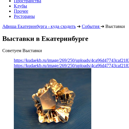
Пространства
Клубы
Прочее
Рестораны
Афиша Екатеринбурга - куда сходить
➔
События
➔
Выставки
Выставки в Екатеринбурге
Советуем Выставки
https://kudaekb.ru/image/269/250/uploads/4ca96d47743caf2
https://kudaekb.ru/image/269/250/uploads/4ca96d47743caf2