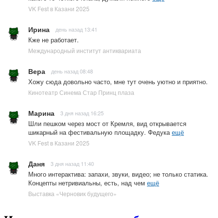
VK Fest в Казани 2025
Ирина
день назад 13:41
Кже не работает.
Международный институт антиквариата
Вера
день назад 08:48
Хожу сюда довольно часто, мне тут очень уютно и приятно.
Кинотеатр Синема Стар Принц плаза
Марина
3 дня назад 16:25
Шли пешком через мост от Кремля, вид открывается
шикарный на фестивальную площадку. Федука
ещё
VK Fest в Казани 2025
Даня
3 дня назад 11:40
Много интерактива: запахи, звуки, видео; не только статика.
Концепты нетривиальны, есть, над чем
ещё
Выставка «Черновик будущего»