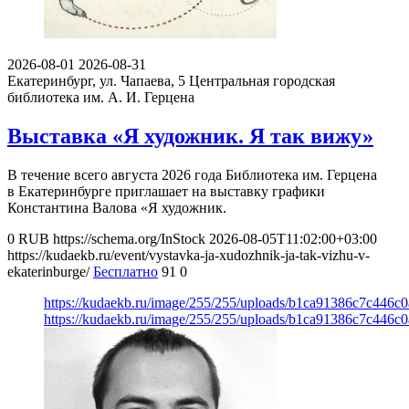
2026-08-01
2026-08-31
Екатеринбург, ул. Чапаева, 5
Центральная городская
библиотека им. А. И. Герцена
Выставка «Я художник. Я так вижу»
В течение всего августа 2026 года Библиотека им. Герцена
в Екатеринбурге приглашает на выставку графики
Константина Валова «Я художник.
0
RUB
https://schema.org/InStock
2026-08-05T11:02:00+03:00
https://kudaekb.ru/event/vystavka-ja-xudozhnik-ja-tak-vizhu-v-
ekaterinburge/
Бесплатно
91
0
https://kudaekb.ru/image/255/255/uploads/b1ca91386c7c446c
https://kudaekb.ru/image/255/255/uploads/b1ca91386c7c446c