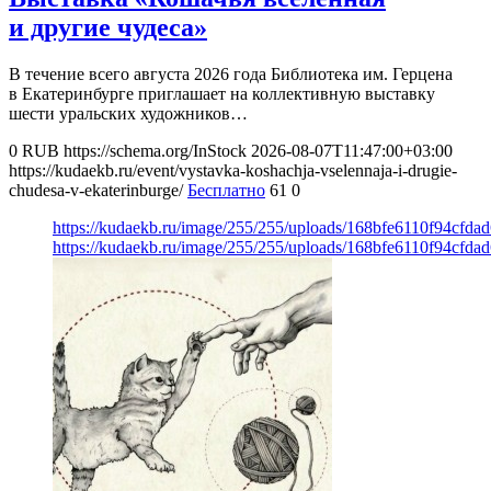
и другие чудеса»
В течение всего августа 2026 года Библиотека им. Герцена
в Екатеринбурге приглашает на коллективную выставку
шести уральских художников…
0
RUB
https://schema.org/InStock
2026-08-07T11:47:00+03:00
https://kudaekb.ru/event/vystavka-koshachja-vselennaja-i-drugie-
chudesa-v-ekaterinburge/
Бесплатно
61
0
https://kudaekb.ru/image/255/255/uploads/168bfe6110f94cfd
https://kudaekb.ru/image/255/255/uploads/168bfe6110f94cfd