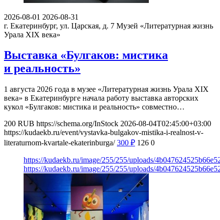
2026-08-01
2026-08-31
г. Екатеринбург, ул. Царская, д. 7
Музей «Литературная жизнь
Урала XIX века»
Выставка «Булгаков: мистика
и реальность»
1 августа 2026 года в музее «Литературная жизнь Урала XIX
века» в Екатеринбурге начала работу выставка авторских
кукол «Булгаков: мистика и реальность» совместно…
200
RUB
https://schema.org/InStock
2026-08-04T02:45:00+03:00
https://kudaekb.ru/event/vystavka-bulgakov-mistika-i-realnost-v-
literaturnom-kvartale-ekaterinburga/
300
₽
126
0
https://kudaekb.ru/image/255/255/uploads/4b047624525b66e
https://kudaekb.ru/image/255/255/uploads/4b047624525b66e