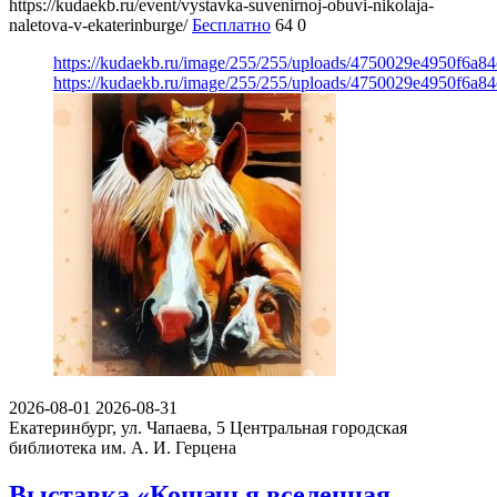
https://kudaekb.ru/event/vystavka-suvenirnoj-obuvi-nikolaja-
naletova-v-ekaterinburge/
Бесплатно
64
0
https://kudaekb.ru/image/255/255/uploads/4750029e4950f6a8
https://kudaekb.ru/image/255/255/uploads/4750029e4950f6a8
2026-08-01
2026-08-31
Екатеринбург, ул. Чапаева, 5
Центральная городская
библиотека им. А. И. Герцена
Выставка «Кошачья вселенная