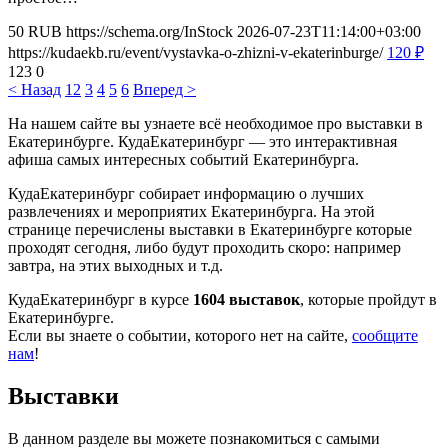
50
RUB
https://schema.org/InStock
2026-07-23T11:14:00+03:00
https://kudaekb.ru/event/vystavka-o-zhizni-v-ekaterinburge/
120
₽
123
0
< Назад
1
2
3
4
5
6
Вперед >
На нашем сайте вы узнаете всё необходимое про выставки в
Екатеринбурге. КудаЕкатеринбург — это интерактивная
афиша самых интересных событий Екатеринбурга.
КудаЕкатеринбург собирает информацию о лучших
развлечениях и мероприятих Екатеринбурга. На этой
странице перечислены выставки в Екатеринбурге которые
проходят сегодня, либо будут проходить скоро: например
завтра, на этих выходных и т.д.
КудаЕкатеринбург в курсе
1604 выставок
, которые пройдут в
Екатеринбурге.
Если вы знаете о событии, которого нет на сайте,
сообщите
нам
!
Выставки
В данном разделе вы можете познакомиться с самыми