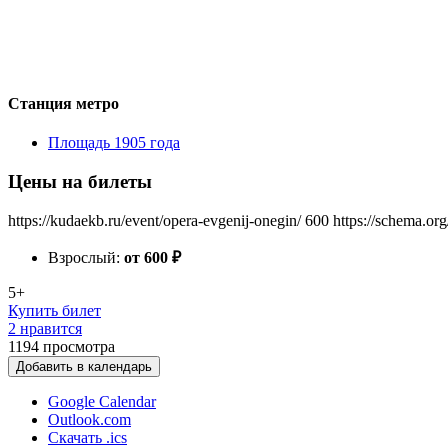
Станция метро
Площадь 1905 года
Цены на билеты
https://kudaekb.ru/event/opera-evgenij-onegin/
600
https://schema.or
Взрослый:
от 600
₽
5+
Купить билет
2 нравится
1194
просмотра
Добавить в календарь
Google Calendar
Outlook.com
Скачать .ics