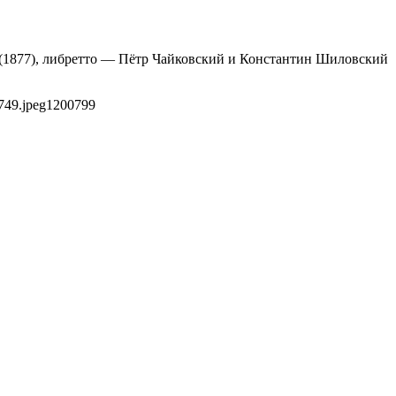
й (1877), либретто — Пётр Чайковский и Константин Шиловский
749.jpeg
1200
799