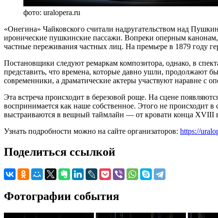
фото: uralopera.ru
«Онегина» Чайковского считали надругательством над Пушкиным
иронические пушкинские пассажи. Вопреки оперным канонам, 
частные переживания частных лиц. На премьере в 1879 году гер
Постановщики следуют ремаркам композитора, однако, в спекта
представить, что времена, которые давно ушли, продолжают б
современники, а драматические актеры участвуют наравне с о
Эта встреча происходит в березовой роще. На сцене появляютс
воспринимается как наше собственное. Этого не происходит в
выстраиваются в вещный таймлайн — от кровати конца XVIII век
Узнать подробности можно на сайте организаторов:
https://ural
Поделиться ссылкой
Фотографии события