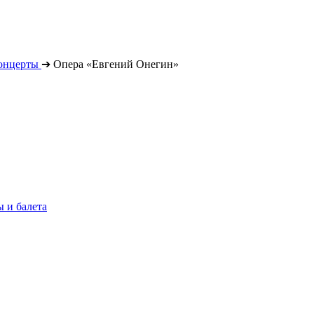
онцерты
➔
Опера «Евгений Онегин»
 и балета