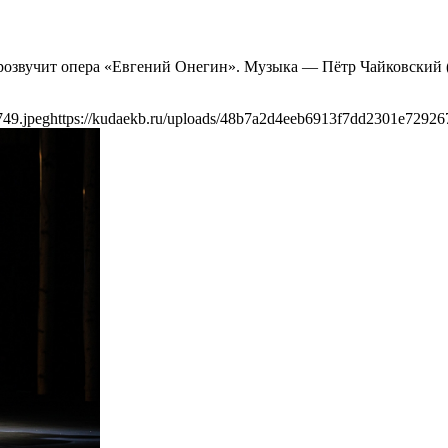
» прозвучит опера «Евгений Онегин». Музыка — Пётр Чайковски
749.jpeg
https://kudaekb.ru/uploads/48b7a2d4eeb6913f7dd2301e72926