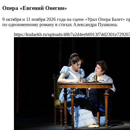
Опера «Евгений Онегин»
9 октября и 11 ноября 2026 года на сцене «Урал Опера Балет
по одноименному роману в стихах Александра Пушкина.
https://kudaekb.ru/uploads/48b7a2d4eeb6913f7dd2301e72926