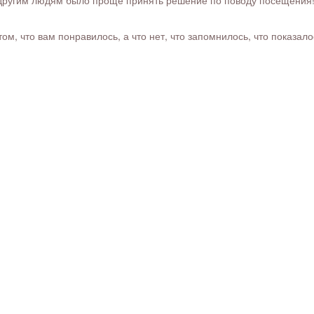
ругим людям было проще принять решение по поводу посещения! Ра
м, что вам понравилось, а что нет, что запомнилось, что показал