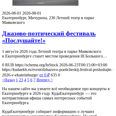
2026-08-01
2026-08-01
Екатеринбург, Мичурина, 230
Летний театр в парке
Маяковского
Джазово-поэтический фестиваль
«Послушайте!»
1 августа 2026 года Летний театра в парке Маяковского
в Екатеринбурге станет местом проведения III Большого…
0
RUB
https://schema.org/InStock
2026-06-23T00:15:00+03:00
https://kudaekb.ru/event/dzhazovo-poeticheskij-festival-poslushajte-
2026-v-ekaterinburge/
от 0
₽
635
0
<Назад
1
2
3
4
5
6
7
Вперед >
На нашем сайте вы узнаете всё необходимое про концерты в
Екатеринбурге в 2026 году. КудаЕкатеринбург — это
интерактивная афиша самых интересных событий
Екатеринбурга.
КудаЕкатеринбург собирает информацию о лучших