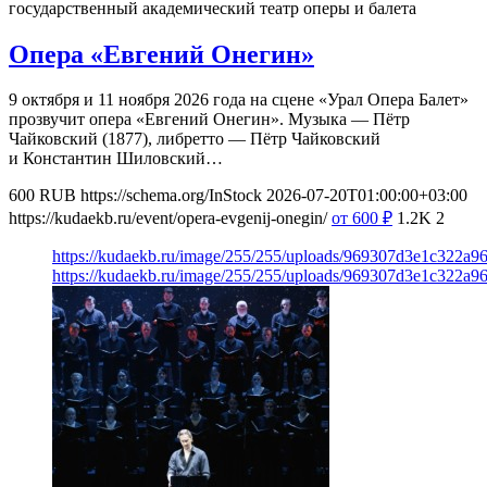
государственный академический театр оперы и балета
Опера «Евгений Онегин»
9 октября и 11 ноября 2026 года на сцене «Урал Опера Балет»
прозвучит опера «Евгений Онегин». Музыка — Пётр
Чайковский (1877), либретто — Пётр Чайковский
и Константин Шиловский…
600
RUB
https://schema.org/InStock
2026-07-20T01:00:00+03:00
https://kudaekb.ru/event/opera-evgenij-onegin/
от 600
₽
1.2K
2
https://kudaekb.ru/image/255/255/uploads/969307d3e1c322a
https://kudaekb.ru/image/255/255/uploads/969307d3e1c322a