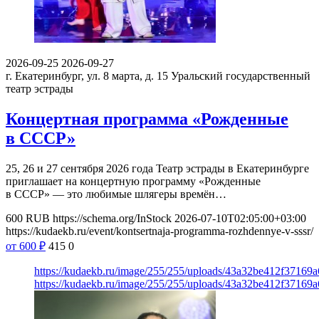
2026-09-25
2026-09-27
г. Екатеринбург, ул. 8 марта, д. 15
Уральский государственный
театр эстрады
Концертная программа «Рожденные
в СССР»
25, 26 и 27 сентября 2026 года Театр эстрады в Екатеринбурге
приглашает на концертную программу «Рожденные
в СССР» — это любимые шлягеры времён…
600
RUB
https://schema.org/InStock
2026-07-10T02:05:00+03:00
https://kudaekb.ru/event/kontsertnaja-programma-rozhdennye-v-sssr/
от 600
₽
415
0
https://kudaekb.ru/image/255/255/uploads/43a32be412f3716
https://kudaekb.ru/image/255/255/uploads/43a32be412f3716