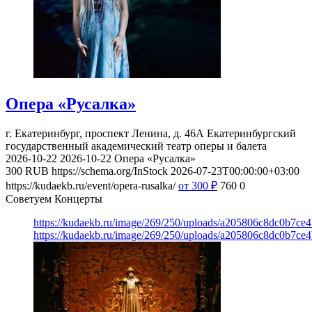
Опера «Русалка»
г. Екатеринбург, проспект Ленина, д. 46А
Екатеринбургский
государственный академический театр оперы и балета
2026-10-22
2026-10-22
Опера «Русалка»
300
RUB
https://schema.org/InStock
2026-07-23T00:00:00+03:00
https://kudaekb.ru/event/opera-rusalka/
от 300
₽
760
0
Советуем Концерты
https://kudaekb.ru/image/269/250/uploads/a205806c8dc0b7ce
https://kudaekb.ru/image/269/250/uploads/a205806c8dc0b7ce