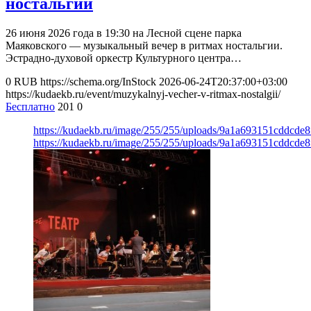
ностальгии
26 июня 2026 года в 19:30 на Лесной сцене парка
Маяковского — музыкальный вечер в ритмах ностальгии.
Эстрадно-духовой оркестр Культурного центра…
0
RUB
https://schema.org/InStock
2026-06-24T20:37:00+03:00
https://kudaekb.ru/event/muzykalnyj-vecher-v-ritmax-nostalgii/
Бесплатно
201
0
https://kudaekb.ru/image/255/255/uploads/9a1a693151cddcde
https://kudaekb.ru/image/255/255/uploads/9a1a693151cddcde