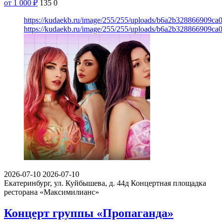
от 1 000
₽
135
0
https://kudaekb.ru/image/255/255/uploads/b6a2b328866909ca
https://kudaekb.ru/image/255/255/uploads/b6a2b328866909ca
2026-07-10
2026-07-10
Екатеринбург, ул. Куйбышева, д. 44д
Концертная площадка
ресторана «Максимилианс»
Концерт группы «Пропаганда»