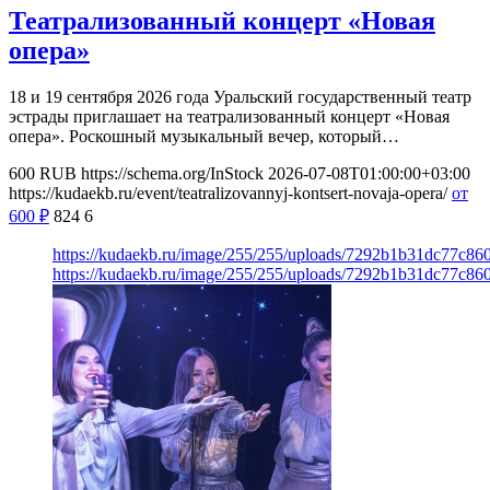
Театрализованный концерт «Новая
опера»
18 и 19 сентября 2026 года Уральский государственный театр
эстрады приглашает на театрализованный концерт «Новая
опера». Роскошный музыкальный вечер, который…
600
RUB
https://schema.org/InStock
2026-07-08T01:00:00+03:00
https://kudaekb.ru/event/teatralizovannyj-kontsert-novaja-opera/
от
600
₽
824
6
https://kudaekb.ru/image/255/255/uploads/7292b1b31dc77c86
https://kudaekb.ru/image/255/255/uploads/7292b1b31dc77c86