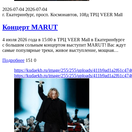
2026-07-04
2026-07-04
г. Екатеринбург, просп. Космонавтов, 108д
ТРЦ VEER Mall
Концерт MARUT
4 июля 2026 года в 15:00 в ТРЦ VEER Mall в Екатеринбурге
с большим сольным концертом выступит MARUT! Вас ждут
самые популярные треки, живое выступление, мощная…
Подробнее
151
0
https://kudaekb.ru/image/255/255/uploads/411b9ad1a2f61c47
https://kudaekb.ru/image/255/255/uploads/411b9ad1a2f61c47