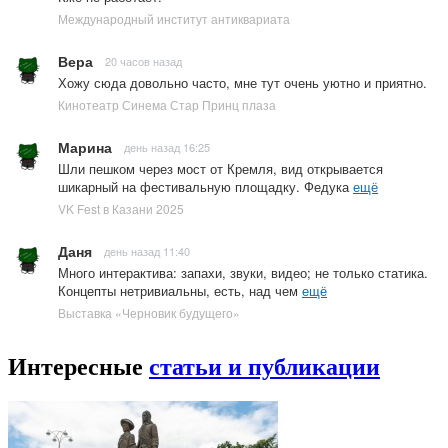
Международный институт антиквариата
Вера
20 часов назад
Хожу сюда довольно часто, мне тут очень уютно и приятно.
Кинотеатр Синема Стар Принц плаза
Марина
день назад 16:25
Шли пешком через мост от Кремля, вид открывается
шикарный на фестивальную площадку. Федука
ещё
VK Fest в Казани 2025
Даня
день назад 11:40
Много интерактива: запахи, звуки, видео; не только статика.
Концепты нетривиальны, есть, над чем
ещё
Выставка «Черновик будущего»
Интересные
статьи и публикации