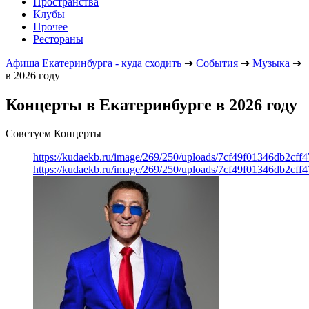
Пространства
Клубы
Прочее
Рестораны
Афиша Екатеринбурга - куда сходить
➔
События
➔
Музыка
➔
в 2026 году
Концерты в Екатеринбурге в 2026 году
Советуем Концерты
https://kudaekb.ru/image/269/250/uploads/7cf49f01346db2cf
https://kudaekb.ru/image/269/250/uploads/7cf49f01346db2cf