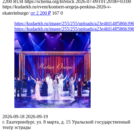
2200
RUB
https://schema.org/InStock
2026-07-09T01:20:00+03:00
https://kudaekb.ru/event/kontsert-sergeja-penkina-2026-v-
ekaterinburge/
от 2 200
₽
167
0
https://kudaekb.ru/image/255/255/uploads/a23e4fd14ff586b3
https://kudaekb.ru/image/255/255/uploads/a23e4fd14ff586b3
2026-09-18
2026-09-19
г. Екатеринбург, ул. 8 марта, д. 15
Уральский государственный
театр эстрады