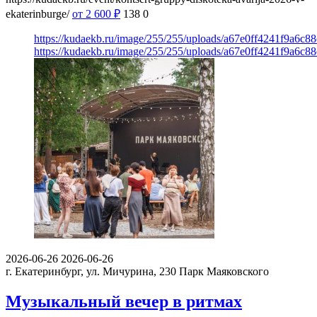
ekaterinburge/
от 2 600
₽
138
0
https://kudaekb.ru/image/255/255/uploads/a67e0ff4241f9a6c
https://kudaekb.ru/image/255/255/uploads/a67e0ff4241f9a6c
2026-06-26
2026-06-26
г. Екатеринбург, ул. Мичурина, 230
Парк Маяковского
Музыкальный вечер в ритмах