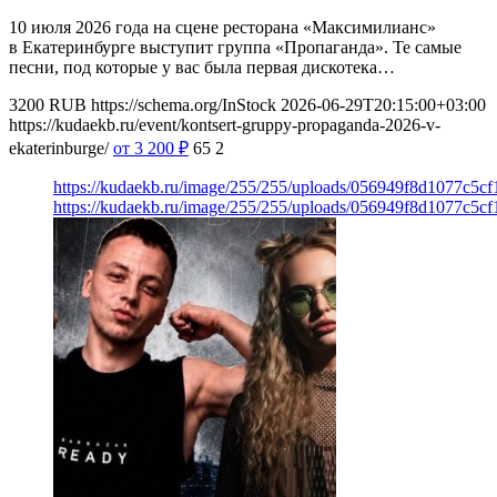
10 июля 2026 года на сцене ресторана «Максимилианс»
в Екатеринбурге выступит группа «Пропаганда». Те самые
песни, под которые у вас была первая дискотека…
3200
RUB
https://schema.org/InStock
2026-06-29T20:15:00+03:00
https://kudaekb.ru/event/kontsert-gruppy-propaganda-2026-v-
ekaterinburge/
от 3 200
₽
65
2
https://kudaekb.ru/image/255/255/uploads/056949f8d1077c5
https://kudaekb.ru/image/255/255/uploads/056949f8d1077c5