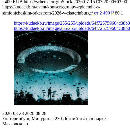
2400
RUB
https://schema.org/InStock
2026-07-15T03:20:00+03:00
https://kudaekb.ru/event/kontsert-gruppy-epidemija-s-
simfonicheskim-orkestrom-2026-v-ekaterinburge/
от 2 400
₽
80
1
https://kudaekb.ru/image/255/255/uploads/64f725759604c38b
https://kudaekb.ru/image/255/255/uploads/64f725759604c38b
2026-08-28
2026-08-28
Екатеринбург, Мичурина, 230
Летний театр в парке
Маяковского