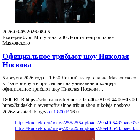
2026-08-05
2026-08-05
Екатеринбург, Мичурина, 230
Летний театр в парке
Маяковского
Официальное трибьют шоу Николая
Носкова
5 августа 2026 года в 19:30 Летний театр в парке Маяковского
в Екатеринбурге приглашает на уникальный концерт —
официальное трибьют шоу Николая Носкова…
1800
RUB
https://schema.org/InStock
2026-06-28T09:44:00+03:00
https://kudaekb.ru/event/ofitsialnoe-tribjut-shou-nikolaja-noskova-
2026-v-ekaterinburge/
от 1 800
₽
76
0
https://kudaekb.ru/image/255/255/uploads/20a4f05483baec33
https://kudaekb.ru/image/255/255/uploads/20a4f05483baec33