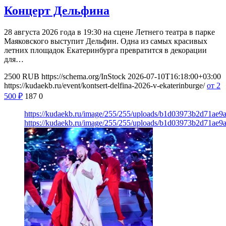
Концерт Дельфина
28 августа 2026 года в 19:30 на сцене Летнего театра в парке
Маяковского выступит Дельфин. Одна из самых красивых
летних площадок Екатеринбурга превратится в декорации
для…
2500
RUB
https://schema.org/InStock
2026-07-10T16:18:00+03:00
https://kudaekb.ru/event/kontsert-delfina-2026-v-ekaterinburge/
от 2
500
₽
187
0
https://kudaekb.ru/image/255/255/uploads/b1d03973b2d71ae
https://kudaekb.ru/image/255/255/uploads/b1d03973b2d71ae