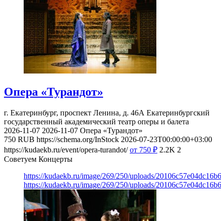
Опера «Турандот»
г. Екатеринбург, проспект Ленина, д. 46А
Екатеринбургский
государственный академический театр оперы и балета
2026-11-07
2026-11-07
Опера «Турандот»
750
RUB
https://schema.org/InStock
2026-07-23T00:00:00+03:00
https://kudaekb.ru/event/opera-turandot/
от 750
₽
2.2K
2
Советуем Концерты
https://kudaekb.ru/image/269/250/uploads/20106c57e04dc16b
https://kudaekb.ru/image/269/250/uploads/20106c57e04dc16b