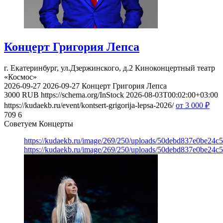
Концерт Григория Лепса
г. Екатеринбург, ул.Дзержинского, д.2
Киноконцертный театр
«Космос»
2026-09-27
2026-09-27
Концерт Григория Лепса
3000
RUB
https://schema.org/InStock
2026-08-03T00:02:00+03:00
https://kudaekb.ru/event/kontsert-grigorija-lepsa-2026/
от 3 000
₽
709
6
Советуем Концерты
https://kudaekb.ru/image/269/250/uploads/50debd837e0be24c
https://kudaekb.ru/image/269/250/uploads/50debd837e0be24c