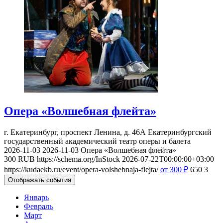
Опера «Волшебная флейта»
г. Екатеринбург, проспект Ленина, д. 46А
Екатеринбургский
государственный академический театр оперы и балета
2026-11-03
2026-11-03
Опера «Волшебная флейта»
300
RUB
https://schema.org/InStock
2026-07-22T00:00:00+03:00
https://kudaekb.ru/event/opera-volshebnaja-flejta/
от 300
₽
650
3
Отображать события
Январь
Февраль
Март