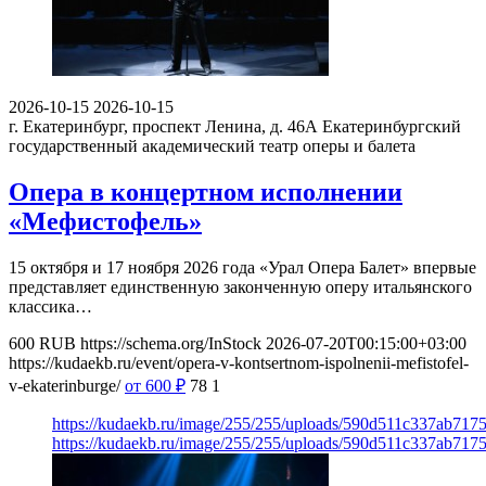
2026-10-15
2026-10-15
г. Екатеринбург, проспект Ленина, д. 46А
Екатеринбургский
государственный академический театр оперы и балета
Опера в концертном исполнении
«Мефистофель»
15 октября и 17 ноября 2026 года «Урал Опера Балет» впервые
представляет единственную законченную оперу итальянского
классика…
600
RUB
https://schema.org/InStock
2026-07-20T00:15:00+03:00
https://kudaekb.ru/event/opera-v-kontsertnom-ispolnenii-mefistofel-
v-ekaterinburge/
от 600
₽
78
1
https://kudaekb.ru/image/255/255/uploads/590d511c337ab71
https://kudaekb.ru/image/255/255/uploads/590d511c337ab71