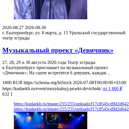
2026-08-27
2026-08-30
г. Екатеринбург, ул. 8 марта, д. 15
Уральский государственный
театр эстрады
Музыкальный проект «Девичник»
27, 28, 29 и 30 августа 2026 года Театр эстрады
в Екатеринбурге приглашает на музыкальный проект
«Девичник». На сцене встретятся 6 девушек, каждая…
1800
RUB
https://schema.org/InStock
2026-07-08T00:00:00+03:00
https://kudaekb.ru/event/muzykalnyj-proekt-devichnik/
от 1 800
₽
632
1
https://kudaekb.ru/image/255/255/uploads/f17c8545cd9d2d6
https://kudaekb.ru/image/255/255/uploads/f17c8545cd9d2d6