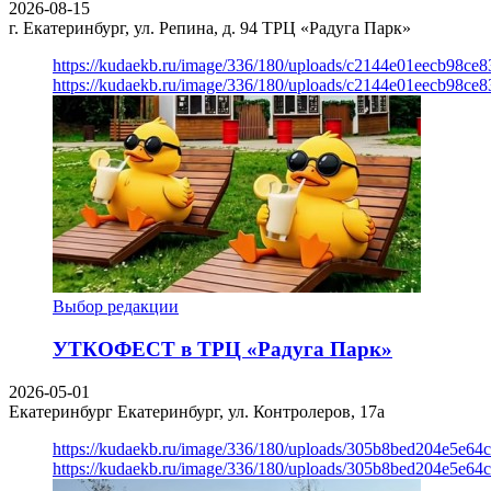
2026-08-15
г. Екатеринбург, ул. Репина, д. 94
ТРЦ «Радуга Парк»
https://kudaekb.ru/image/336/180/uploads/c2144e01eecb98c
https://kudaekb.ru/image/336/180/uploads/c2144e01eecb98c
Выбор редакции
УТКОФЕСТ в ТРЦ «Радуга Парк»
2026-05-01
Екатеринбург
Екатеринбург, ул. Контролеров, 17а
https://kudaekb.ru/image/336/180/uploads/305b8bed204e5e6
https://kudaekb.ru/image/336/180/uploads/305b8bed204e5e6