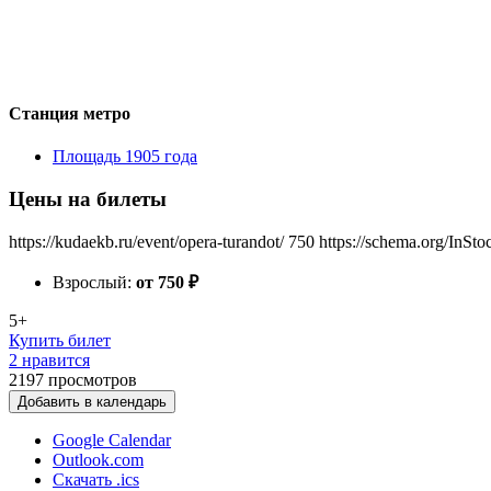
Станция метро
Площадь 1905 года
Цены на билеты
https://kudaekb.ru/event/opera-turandot/
750
https://schema.org/InSto
Взрослый:
от 750
₽
5+
Купить билет
2 нравится
2197
просмотров
Добавить в календарь
Google Calendar
Outlook.com
Скачать .ics