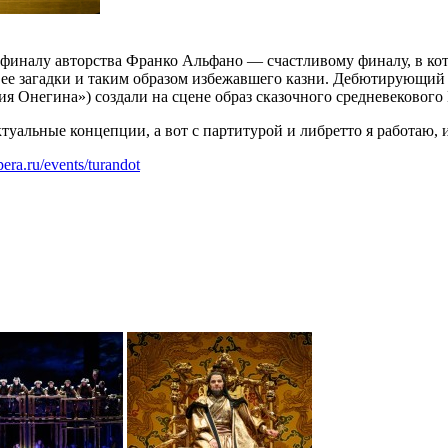
финалу авторства Франко Альфано — счастливому финалу, в кот
ри ее загадки и таким образом избежавшего казни. Дебютирующ
я Онегина») создали на сцене образ сказочного средневекового 
туальные концепции, а вот с партитурой и либретто я работаю, 
opera.ru/events/turandot