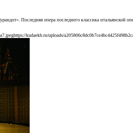
Турандот». Последняя опера последнего классика итальянской о
a7.jpeg
https://kudaekb.ru/uploads/a205806c8dc0b7ce4bc4425f498b2c