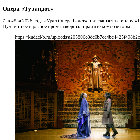
Опера «Турандот»
7 ноября 2026 года «Урал Опера Балет» приглашает на оперу «
Пуччини ее в разное время завершали разные композиторы.
https://kudaekb.ru/uploads/a205806c8dc0b7ce4bc4425f498b2c