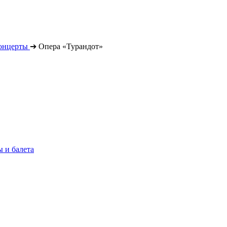
онцерты
➔
Опера «Турандот»
 и балета