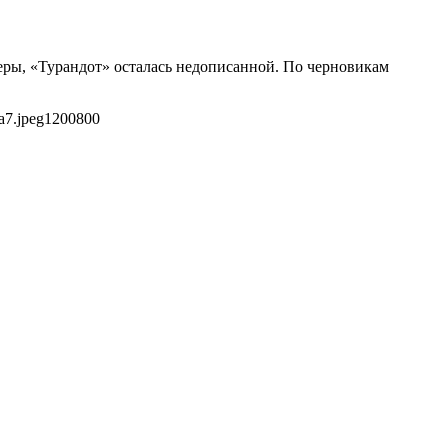
перы, «Турандот» осталась недописанной. По черновикам
a7.jpeg
1200
800