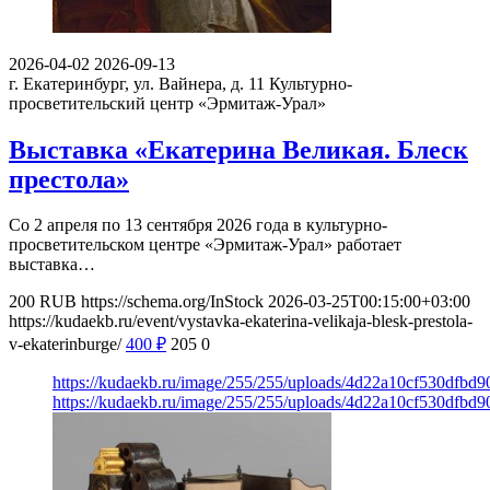
2026-04-02
2026-09-13
г. Екатеринбург, ул. Вайнера, д. 11
Культурно-
просветительский центр «Эрмитаж-Урал»
Выставка «Екатерина Великая. Блеск
престола»
Со 2 апреля по 13 сентября 2026 года в культурно-
просветительском центре «Эрмитаж-Урал» работает
выставка…
200
RUB
https://schema.org/InStock
2026-03-25T00:15:00+03:00
https://kudaekb.ru/event/vystavka-ekaterina-velikaja-blesk-prestola-
v-ekaterinburge/
400
₽
205
0
https://kudaekb.ru/image/255/255/uploads/4d22a10cf530dfbd
https://kudaekb.ru/image/255/255/uploads/4d22a10cf530dfbd