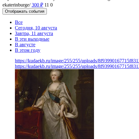
ekaterinburge/
300
₽
11
0
Отображать события
Все
Сегодня, 10 августа
Завтра, 11 августа
В эти выходные
В августе
В этом году
https://kudaekb.ru/image/255/255/uploads/8f93990167715f8
https://kudaekb.ru/image/255/255/uploads/8f93990167715f8