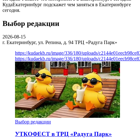
КудаЕкатеринбург подскажет чем заняться в Екатеринбурге
сегодня.
Выбор редакции
2026-08-15
г. Екатеринбург, ул. Репина, д. 94
ТРЦ «Радуга Парк»
https://kudaekb.ru/image/336/180/uploads/c2144e01eecb98c
https://kudaekb.ru/image/336/180/uploads/c2144e01eecb98c
Выбор редакции
УТКОФЕСТ в ТРЦ «Радуга Парк»