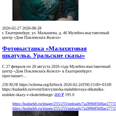
2026-02-27
2026-08-28
г. Екатеринбург, ул. Малышева, д. 46
Музейно-выставочный
центр «Дом Поклевских-Козелл»
Фотовыставка «Малахитовая
шкатулка. Уральские сказы»
С 27 февраля по 28 августа 2026 года Музейно-выставочный
центр «Дом Поклевских-Козелл» в Екатеринбурге
приглашает…
250
RUB
https://schema.org/InStock
2026-02-24T00:15:00+03:00
https://kudaekb.ru/event/fotovystavka-malahitovaya-shkatulka-
uralskie-skazy-v-ekaterinburge/
400
₽
195
0
https://kudaekb.ru/image/255/255/uploads/7a2896856ffae277
https://kudaekb.ru/image/255/255/uploads/7a2896856ffae277