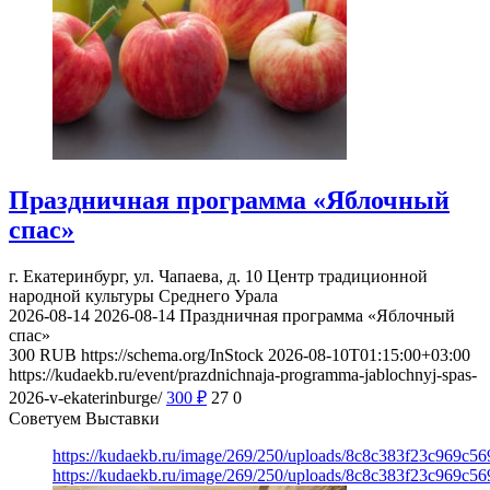
Праздничная программа «Яблочный
спас»
г. Екатеринбург, ул. Чапаева, д. 10
Центр традиционной
народной культуры Среднего Урала
2026-08-14
2026-08-14
Праздничная программа «Яблочный
спас»
300
RUB
https://schema.org/InStock
2026-08-10T01:15:00+03:00
https://kudaekb.ru/event/prazdnichnaja-programma-jablochnyj-spas-
2026-v-ekaterinburge/
300
₽
27
0
Советуем Выставки
https://kudaekb.ru/image/269/250/uploads/8c8c383f23c969c5
https://kudaekb.ru/image/269/250/uploads/8c8c383f23c969c5