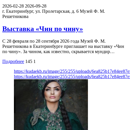
2026-02-28
2026-09-28
г. Екатеринбург, ул. Пролетарская, д. 6
Музей Ф. М.
Решетникова
Выставка «Чин по чину»
С 28 февраля по 28 сентября 2026 года Музей Ф. М.
Решетникова в Екатеринбурге приглашает на выставку «Чин
по чину». За чином, как известно, скрывается мундир…
Подробнее
145
1
https://kudaekb.ru/image/255/255/uploads/6ea825b17e84ee87
https://kudaekb.ru/image/255/255/uploads/6ea825b17e84ee87