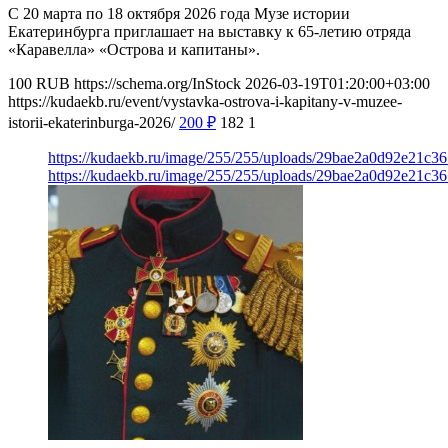
С 20 марта по 18 октября 2026 года Музе истории
Екатеринбурга приглашает на выставку к 65-летию отряда
«Каравелла» «Острова и капитаны».
100
RUB
https://schema.org/InStock
2026-03-19T01:20:00+03:00
https://kudaekb.ru/event/vystavka-ostrova-i-kapitany-v-muzee-
istorii-ekaterinburga-2026/
200
₽
182
1
https://kudaekb.ru/image/255/255/uploads/29bae2a0d92e21c3
https://kudaekb.ru/image/255/255/uploads/29bae2a0d92e21c3