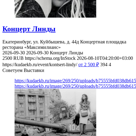
Концерт Линды
Екатеринбург, ул. Куйбышева, д. 44д
Концертная площадка
ресторана «Максимилианс»
2026-09-30
2026-09-30
Концерт Линды
2500
RUB
https://schema.org/InStock
2026-08-10T04:20:00+03:00
https://kudaekb.ru/event/kontsert-lindy/
от 2 500
₽
394
4
Советуем Выставки
https://kudaekb.ru/image/269/250/uploads/b75555bfd038db6
https://kudaekb.ru/image/269/250/uploads/b75555bfd038db6