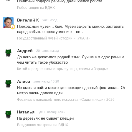
Приятный подарок ребёнку дали брелок робота
Робостанция на ВДНХ
Виталий К
час назад
Прекрасный музей... был. Музей закрыть можно, заставить
народ забыть о преступлениях - нет.
Государственный музей истории «ГУЛАГа»
Андрей
20 часов назад
До чего же докатился родной язык. Лучше б я сдох раньше,
чем читать такое убожество
Китай-город пешком: старые улицы, храмы и Зарядье
Алиса
день назад 13:20
Не смогли найти место где проходит данный фестиваль! От
метро очень далеко идти
Фестиваль ландшафтного искусства «Сады и люди» 2026
Наталья
день назад 06:36
На деревьях не бывает клещей
Воздушная экотропа на ВДНХ