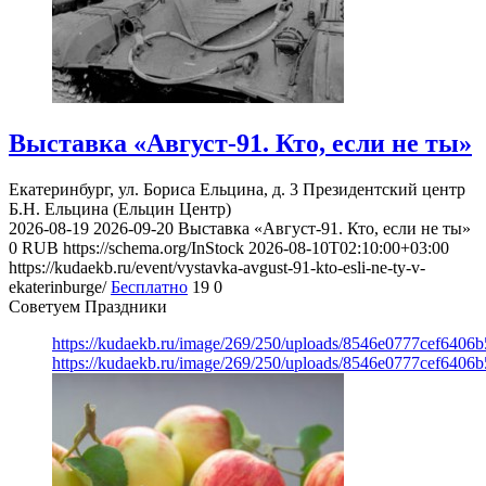
Выставка «Август-91. Кто, если не ты»
Екатеринбург, ул. Бориса Ельцина, д. 3
Президентский центр
Б.Н. Ельцина (Ельцин Центр)
2026-08-19
2026-09-20
Выставка «Август-91. Кто, если не ты»
0
RUB
https://schema.org/InStock
2026-08-10T02:10:00+03:00
https://kudaekb.ru/event/vystavka-avgust-91-kto-esli-ne-ty-v-
ekaterinburge/
Бесплатно
19
0
Советуем Праздники
https://kudaekb.ru/image/269/250/uploads/8546e0777cef640
https://kudaekb.ru/image/269/250/uploads/8546e0777cef640