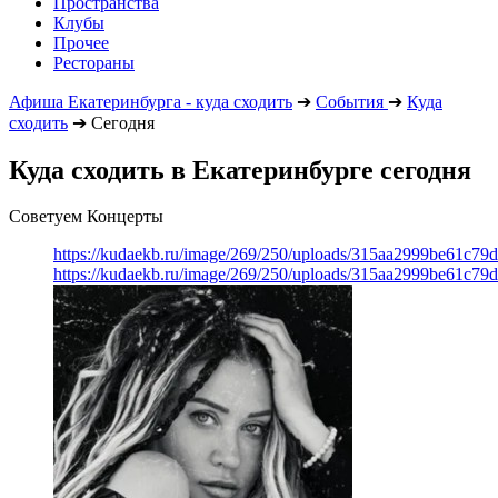
Пространства
Клубы
Прочее
Рестораны
Афиша Екатеринбурга - куда сходить
➔
События
➔
Куда
сходить
➔
Сегодня
Куда сходить в Екатеринбурге сегодня
Советуем Концерты
https://kudaekb.ru/image/269/250/uploads/315aa2999be61c79
https://kudaekb.ru/image/269/250/uploads/315aa2999be61c79