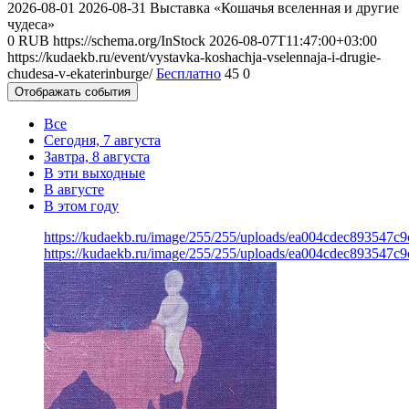
2026-08-01
2026-08-31
Выставка «Кошачья вселенная и другие
чудеса»
0
RUB
https://schema.org/InStock
2026-08-07T11:47:00+03:00
https://kudaekb.ru/event/vystavka-koshachja-vselennaja-i-drugie-
chudesa-v-ekaterinburge/
Бесплатно
45
0
Отображать события
Все
Сегодня, 7 августа
Завтра, 8 августа
В эти выходные
В августе
В этом году
https://kudaekb.ru/image/255/255/uploads/ea004cdec893547
https://kudaekb.ru/image/255/255/uploads/ea004cdec893547