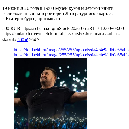
19 июня 2026 года в 19:00 Музей кукол и детской книги,
расположенный на территории Литературного квартала
в Екатеринбурге, приглашает…
500
RUB
https://schema.org/InStock
2026-05-28T17:12:00+03:00
https://kudaekb.ru/event/lektorij-dlja-vzroslyx-koshmar-na-ulitse-
skazok/
500
₽
264
3
https://kudaekb.ru/image/255/255/uploads/da4e4e9ddb0e65a
https://kudaekb.ru/image/255/255/uploads/da4e4e9ddb0e65a