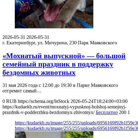
2026-05-31
2026-05-31
г. Екатеринбург, ул. Мичурина, 230
Парк Маяковского
«Мохнатый выпускной» — большой
семейный праздник в поддержку
бездомных животных
31 мая 2026 года с 12:00 до 19:30 в Парке Маяковского
отгремит самый…
0
RUB
https://schema.org/InStock
2026-05-24T18:24:00+03:00
https://kudaekb.ru/event/moxnatyj-vypusknoj-bolshoj-semejnyj-
prazdnik-v-podderzhku-bezdomnyx-zhivotnyx/
Бесплатно
200
1
https://kudaekb.ru/image/255/255/uploads/6956169f92b1f59
https://kudaekb.ru/image/255/255/uploads/6956169f92b1f59