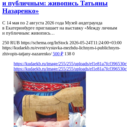
и публичным: живопись Татьяны
Назаренко»
С 14 мая по 2 августа 2026 года Музей андеграунда
в Екатеринбурге приглашает на выставку «Между личным
и публичным: живопись…
250
RUB
https://schema.org/InStock
2026-05-24T11:24:00+03:00
https://kudaekb.ru/event/vystavka-mezhdu-lichnym-i-publichnym-
zhivopis-tatjany-nazarenko/
500
₽
138
0
https://kudaekb.ru/image/255/255/uploads/ef1e81a7fcf396530
https://kudaekb.ru/image/255/255/uploads/ef1e81a7fcf396530