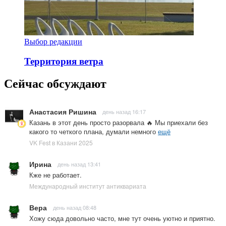
Выбор редакции
Территория ветра
Сейчас обсуждают
Анастасия Ришина
день назад 16:17
Казань в этот день просто разорвала 🔥 Мы приехали без
какого то четкого плана, думали немного
ещё
VK Fest в Казани 2025
Ирина
день назад 13:41
Кже не работает.
Международный институт антиквариата
Вера
день назад 08:48
Хожу сюда довольно часто, мне тут очень уютно и приятно.