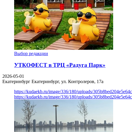
Выбор редакции
УТКОФЕСТ в ТРЦ «Радуга Парк»
2026-05-01
Екатеринбург
Екатеринбург, ул. Контролеров, 17а
https://kudaekb.ru/image/336/180/uploads/305b8bed204e5e6
https://kudaekb.ru/image/336/180/uploads/305b8bed204e5e6