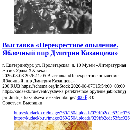
Выставка «Перекрестное опыление.
Яблочный пир Дмитрия Казанцева»
г. Екатеринбург, ул. Пролетарская, д. 10
Музей «Литературная
жизнь Урала ХХ века»
2026-08-08
2026-11-05
Выставка «Перекрестное опыление.
Яблочный пир Дмитрия Казанцева»
200
RUB
https://schema.org/InStock
2026-08-07T15:54:00+03:00
https://kudaekb.ru/event/vystavka-perekrestnoe-opylenie-jablochnyj-
pir-dmitrija-kazantseva-v-ekaterinburge/
300
₽
3
0
Советуем Выставки
https://kudaekb.ru/image/269/250/uploads/029ffb2cde53fac92
https://kudaekb.ru/image/269/250/uploads/029ffb2cde53fac92