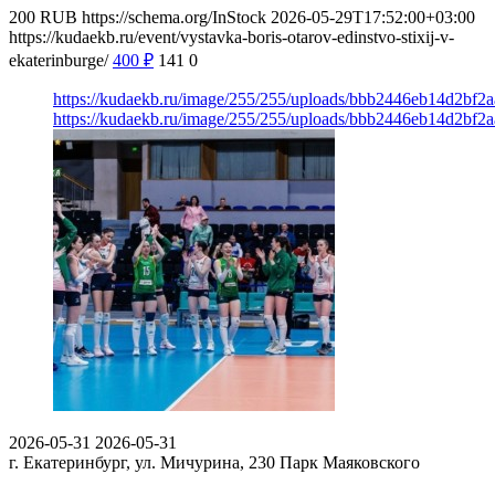
200
RUB
https://schema.org/InStock
2026-05-29T17:52:00+03:00
https://kudaekb.ru/event/vystavka-boris-otarov-edinstvo-stixij-v-
ekaterinburge/
400
₽
141
0
https://kudaekb.ru/image/255/255/uploads/bbb2446eb14d2bf
https://kudaekb.ru/image/255/255/uploads/bbb2446eb14d2bf
2026-05-31
2026-05-31
г. Екатеринбург, ул. Мичурина, 230
Парк Маяковского