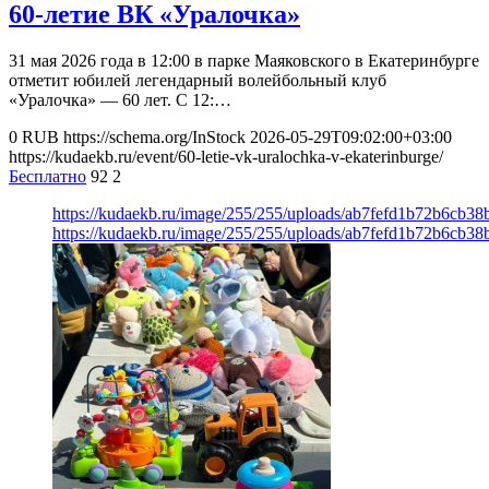
60-летие ВК «Уралочка»
31 мая 2026 года в 12:00 в парке Маяковского в Екатеринбурге
отметит юбилей легендарный волейбольный клуб
«Уралочка» — 60 лет. С 12:…
0
RUB
https://schema.org/InStock
2026-05-29T09:02:00+03:00
https://kudaekb.ru/event/60-letie-vk-uralochka-v-ekaterinburge/
Бесплатно
92
2
https://kudaekb.ru/image/255/255/uploads/ab7fefd1b72b6cb
https://kudaekb.ru/image/255/255/uploads/ab7fefd1b72b6cb