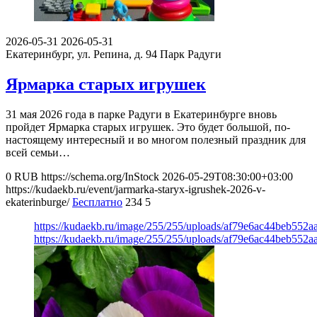
2026-05-31
2026-05-31
Екатеринбург, ул. Репина, д. 94
Парк Радуги
Ярмарка старых игрушек
31 мая 2026 года в парке Радуги в Екатеринбурге вновь
пройдет Ярмарка старых игрушек. Это будет большой, по-
настоящему интересный и во многом полезный праздник для
всей семьи…
0
RUB
https://schema.org/InStock
2026-05-29T08:30:00+03:00
https://kudaekb.ru/event/jarmarka-staryx-igrushek-2026-v-
ekaterinburge/
Бесплатно
234
5
https://kudaekb.ru/image/255/255/uploads/af79e6ac44beb55
https://kudaekb.ru/image/255/255/uploads/af79e6ac44beb55