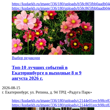
https://kudaekb.ru/image/336/180/uploads/b58c865fbb0aadb0
https://kudaekb.ru/image/336/180/uploads/b58c865fbb0aadb0
Выбор редакции
Топ-10 лучших событий в
Екатеринбурге в выходные 8 и 9
августа 2026 г.
2026-08-15
г. Екатеринбург, ул. Репина, д. 94
ТРЦ «Радуга Парк»
https://kudaekb.ru/image/336/180/uploads/c2144e01eecb98c
https://kudaekb.ru/image/336/180/uploads/c2144e01eecb98c