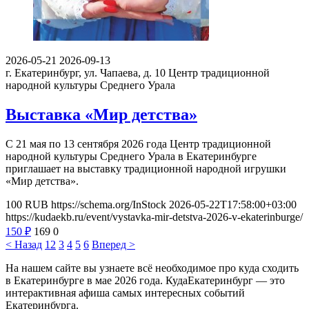
2026-05-21
2026-09-13
г. Екатеринбург, ул. Чапаева, д. 10
Центр традиционной
народной культуры Среднего Урала
Выставка «Мир детства»
С 21 мая по 13 сентября 2026 года Центр традиционной
народной культуры Среднего Урала в Екатеринбурге
приглашает на выставку традиционной народной игрушки
«Мир детства».
100
RUB
https://schema.org/InStock
2026-05-22T17:58:00+03:00
https://kudaekb.ru/event/vystavka-mir-detstva-2026-v-ekaterinburge/
150
₽
169
0
< Назад
1
2
3
4
5
6
Вперед >
На нашем сайте вы узнаете всё необходимое про куда сходить
в Екатеринбурге в мае 2026 года. КудаЕкатеринбург — это
интерактивная афиша самых интересных событий
Екатеринбурга.