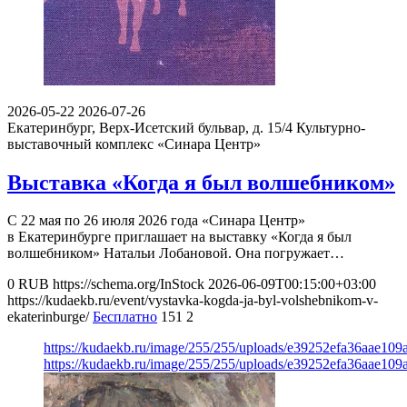
2026-05-22
2026-07-26
Екатеринбург, Верх-Исетский бульвар, д. 15/4
Культурно-
выставочный комплекс «Синара Центр»
Выставка «Когда я был волшебником»
С 22 мая по 26 июля 2026 года «Синара Центр»
в Екатеринбурге приглашает на выставку «Когда я был
волшебником» Натальи Лобановой. Она погружает…
0
RUB
https://schema.org/InStock
2026-06-09T00:15:00+03:00
https://kudaekb.ru/event/vystavka-kogda-ja-byl-volshebnikom-v-
ekaterinburge/
Бесплатно
151
2
https://kudaekb.ru/image/255/255/uploads/e39252efa36aae10
https://kudaekb.ru/image/255/255/uploads/e39252efa36aae10