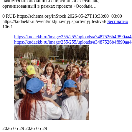
начнется инклюзивный спортивный фестиваль,
организованный в рамках проекта «Особый…
0
RUB
https://schema.org/InStock
2026-05-27T13:33:00+03:00
https://kudaekb.ru/event/inkljuzivnyj-sportivnyj-festival/
Бесплатно
106
1
https://kudaekb.ru/image/255/255/uploads/a3487526b4f890aa
https://kudaekb.ru/image/255/255/uploads/a3487526b4f890aa
2026-05-29
2026-05-29