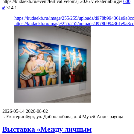
https://kudaekb.ru/event/festival-velomaj-2026-v-ekaterinburge/
600
₽
314
1
https://kudaekb.ru/image/255/255/uploads/d978b994361e9a8
https://kudaekb.ru/image/255/255/uploads/d978b994361e9a8
2026-05-14
2026-08-02
г. Екатеринбург, ул. Добролюбова, д. 4
Музей Андеграунда
Выставка «Между личным