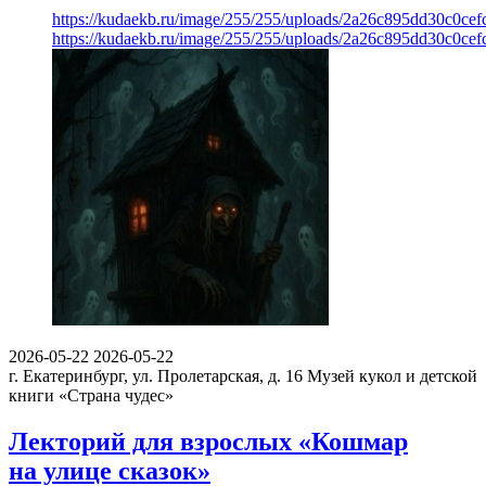
https://kudaekb.ru/image/255/255/uploads/2a26c895dd30c0ce
https://kudaekb.ru/image/255/255/uploads/2a26c895dd30c0ce
2026-05-22
2026-05-22
г. Екатеринбург, ул. Пролетарская, д. 16
Музей кукол и детской
книги «Страна чудес»
Лекторий для взрослых «Кошмар
на улице сказок»