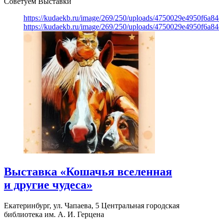
Советуем Выставки
https://kudaekb.ru/image/269/250/uploads/4750029e4950f6a8
https://kudaekb.ru/image/269/250/uploads/4750029e4950f6a8
Выставка «Кошачья вселенная
и другие чудеса»
Екатеринбург, ул. Чапаева, 5
Центральная городская
библиотека им. А. И. Герцена