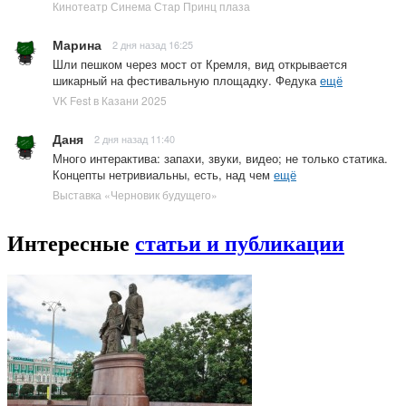
Кинотеатр Синема Стар Принц плаза
Марина
2 дня назад 16:25
Шли пешком через мост от Кремля, вид открывается
шикарный на фестивальную площадку. Федука
ещё
VK Fest в Казани 2025
Даня
2 дня назад 11:40
Много интерактива: запахи, звуки, видео; не только статика.
Концепты нетривиальны, есть, над чем
ещё
Выставка «Черновик будущего»
Интересные
статьи и публикации