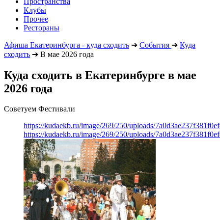
Пространства
Клубы
Прочее
Рестораны
Афиша Екатеринбурга - куда сходить
➔
События
➔
Куда
сходить
➔
В мае 2026 года
Куда сходить в Екатеринбурге в мае
2026 года
Советуем Фестивали
https://kudaekb.ru/image/269/250/uploads/7a0d3ae237f381f0
https://kudaekb.ru/image/269/250/uploads/7a0d3ae237f381f0