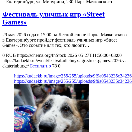
г. Екатеринбург, ул. Мичурина, 230
Парк Маяковского
Фестиваль уличных игр «Street
Games»
29 мая 2026 года в 15:00 на Лесной сцене Парка Маяковского
в Екатеринбурге пройдет фестиваль уличных игр «Street
Games». Это событие для тех, кто любит…
0
RUB
https://schema.org/InStock
2026-05-27T11:50:00+03:00
https://kudaekb.ru/event/festival-ulichnyx-igr-street-games-2026-v-
ekaterinburge/
Бесплатно
78
0
https://kudaekb.ru/image/255/255/uploads/9f9a0543235c342
https://kudaekb.ru/image/255/255/uploads/9f9a0543235c342