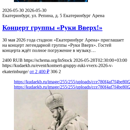
2026-05-30
2026-05-30
Екатеринбург, ул. Репина, д. 5
Екатеринбург Арена
Концерт группы «Руки Вверх!»
30 мая 2026 года стадион «Екатеринбург Арена» приглашает
на концерт легендарной группы «Руки Вверх». Гостей
концерта ждёт полное погружение в музыку…
2400
RUB
https://schema.org/InStock
2026-05-28T02:30:00+03:00
https://kudaekb.ru/event/kontsert-gruppy-ruki-vverx-2026-v-
ekaterinburge/
от 2 400
₽
306
2
https://kudaekb.ru/image/255/255/uploads/cce780f4af7f4be80
https://kudaekb.ru/image/255/255/uploads/cce780f4af7f4be80