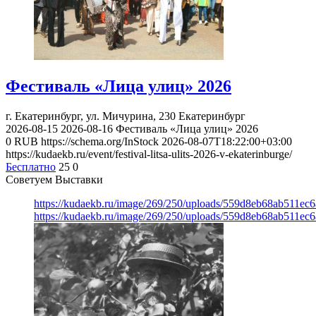
Фестиваль «Лица улиц» 2026
г. Екатеринбург, ул. Мичурина, 230
Екатеринбург
2026-08-15
2026-08-16
Фестиваль «Лица улиц» 2026
0
RUB
https://schema.org/InStock
2026-08-07T18:22:00+03:00
https://kudaekb.ru/event/festival-litsa-ulits-2026-v-ekaterinburge/
Бесплатно
25
0
Советуем Выставки
https://kudaekb.ru/image/269/250/uploads/559d8eb68ab511e
https://kudaekb.ru/image/269/250/uploads/559d8eb68ab511e