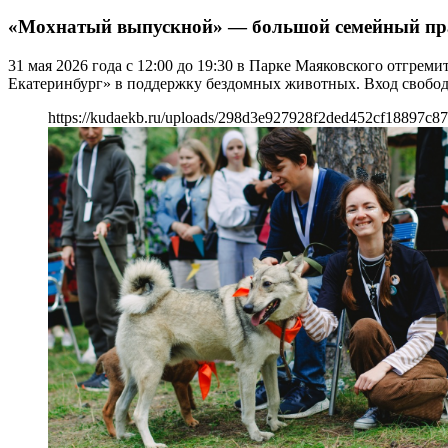
«Мохнатый выпускной» — большой семейный пр
31 мая 2026 года с 12:00 до 19:30 в Парке Маяковского отгр
Екатеринбург» в поддержку бездомных животных. Вход свобод
https://kudaekb.ru/uploads/298d3e927928f2ded452cf18897c8