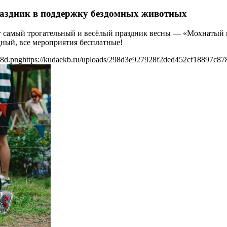
аздник в поддержку бездомных животных
емит самый трогательный и весёлый праздник весны — «Мохнаты
ный, все мероприятия бесплатные!
78d.png
https://kudaekb.ru/uploads/298d3e927928f2ded452cf18897c87