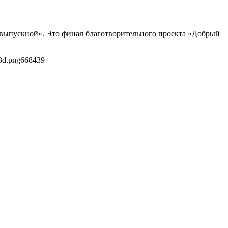
й выпускной». Это финал благотворительного проекта «Добрый
8d.png
668
439