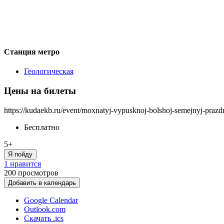
Станция метро
Геологическая
Цены на билеты
https://kudaekb.ru/event/moxnatyj-vypusknoj-bolshoj-semejnyj-pra
Бесплатно
5+
Я пойду
1 нравится
200
просмотров
Добавить в календарь
Google Calendar
Outlook.com
Скачать .ics