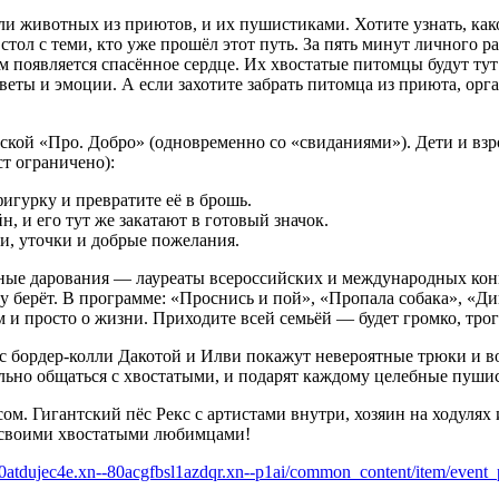
ли животных из приютов, и их пушистиками. Хотите узнать, како
тол с теми, кто уже прошёл этот путь. За пять минут личного ра
дом появляется спасённое сердце. Их хвостатые питомцы будут т
веты и эмоции. А если захотите забрать питомца из приюта, орга
рской «Про. Добро» (одновременно со «свиданиями»). Дети и вз
ст ограничено):
гурку и превратите её в брошь.
, и его тут же закатают в готовый значок.
и, уточки и добрые пожелания.
юные дарования — лауреаты всероссийских и международных ко
ушу берёт. В программе: «Проснись и пой», «Пропала собака», «Д
 и просто о жизни. Приходите всей семьёй — будет громко, трог
с бордер-колли Дакотой и Илви покажут невероятные трюки и во
ьно общаться с хвостатыми, и подарят каждому целебные пушис
сом. Гигантский пёс Рекс с артистами внутри, хозяин на ходуля
 своими хвостатыми любимцами!
-80atdujec4e.xn--80acgfbsl1azdqr.xn--p1ai/common_content/item/event