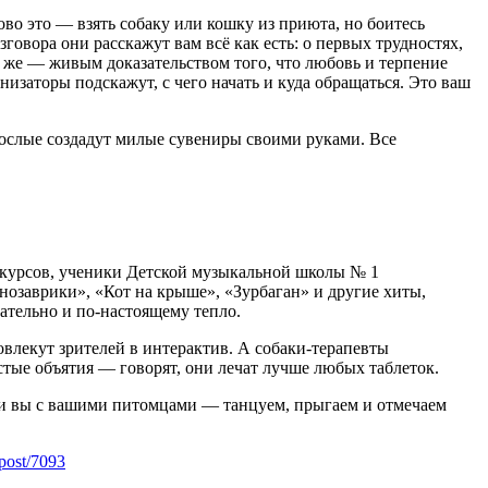
во это — взять собаку или кошку из приюта, но боитесь
зговора они расскажут вам всё как есть: о первых трудностях,
ут же — живым доказательством того, что любовь и терпение
низаторы подскажут, с чего начать и куда обращаться. Это ваш
рослые создадут милые сувениры своими руками. Все
нкурсов, ученики Детской музыкальной школы № 1
инозаврики», «Кот на крыше», «Зурбаган» и другие хиты,
ательно и по-настоящему тепло.
влекут зрителей в интерактив. А собаки-терапевты
тые объятия — говорят, они лечат лучше любых таблеток.
х и вы с вашими питомцами — танцуем, прыгаем и отмечаем
_post/7093