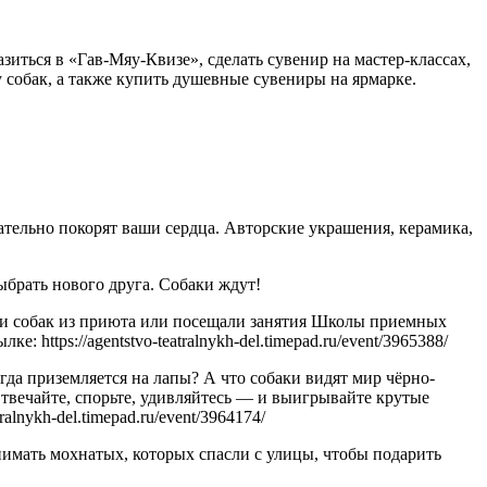
иться в «Гав-Мяу-Квизе», сделать сувенир на мастер-классах,
собак, а также купить душевные сувениры на ярмарке.
ательно покорят ваши сердца. Авторские украшения, керамика,
ыбрать нового друга. Собаки ждут!
ли собак из приюта или посещали занятия Школы приемных
https://agentstvo-teatralnykh-del.timepad.ru/event/3965388/
гда приземляется на лапы? А что собаки видят мир чёрно-
твечайте, спорьте, удивляйтесь — и выигрывайте крутые
alnykh-del.timepad.ru/event/3964174/
нимать мохнатых, которых спасли с улицы, чтобы подарить