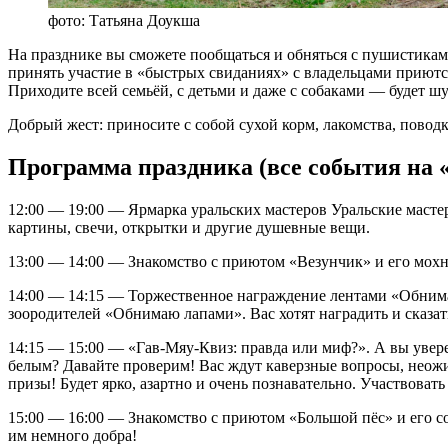
фото: Татьяна Доукша
На празднике вы сможете пообщаться и обняться с пушистикам
принять участие в «быстрых свиданиях» с владельцами приютс
Приходите всей семьёй, с детьми и даже с собаками — будет ш
Добрый жест: приносите с собой сухой корм, лакомства, повод
Программа праздника (все события на 
12:00 — 19:00 — Ярмарка уральских мастеров Уральские мастер
картины, свечи, открытки и другие душевные вещи.
13:00 — 14:00 — Знакомство с приютом «Везунчик» и его мохн
14:00 — 14:15 — Торжественное награждение лентами «Обним
зоородителей «Обнимаю лапами». Вас хотят наградить и сказать с
14:15 — 15:00 — «Гав-Мяу-Квиз: правда или миф?». А вы уверен
белым? Давайте проверим! Вас ждут каверзные вопросы, неож
призы! Будет ярко, азартно и очень познавательно. Участвовать мо
15:00 — 16:00 — Знакомство с приютом «Большой пёс» и его со
им немного добра!