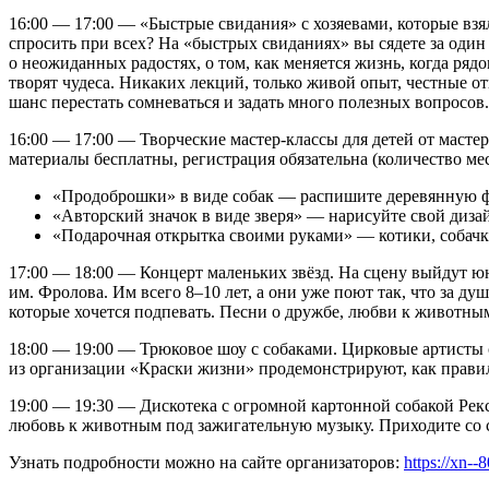
16:00 — 17:00 — «Быстрые свидания» с хозяевами, которые взя
спросить при всех? На «быстрых свиданиях» вы сядете за один с
о неожиданных радостях, о том, как меняется жизнь, когда ря
творят чудеса. Никаких лекций, только живой опыт, честные от
шанс перестать сомневаться и задать много полезных вопросов.
16:00 — 17:00 — Творческие мастер-классы для детей от масте
материалы бесплатны, регистрация обязательна (количество ме
«Продоброшки» в виде собак — распишите деревянную фи
«Авторский значок в виде зверя» — нарисуйте свой дизайн
«Подарочная открытка своими руками» — котики, собачк
17:00 — 18:00 — Концерт маленьких звёзд. На сцену выйдут 
им. Фролова. Им всего 8–10 лет, а они уже поют так, что за д
которые хочется подпевать. Песни о дружбе, любви к животным
18:00 — 19:00 — Трюковое шоу с собаками. Цирковые артисты 
из организации «Краски жизни» продемонстрируют, как правил
19:00 — 19:30 — Дискотека с огромной картонной собакой Рек
любовь к животным под зажигательную музыку. Приходите со
Узнать подробности можно на сайте организаторов:
https://xn-