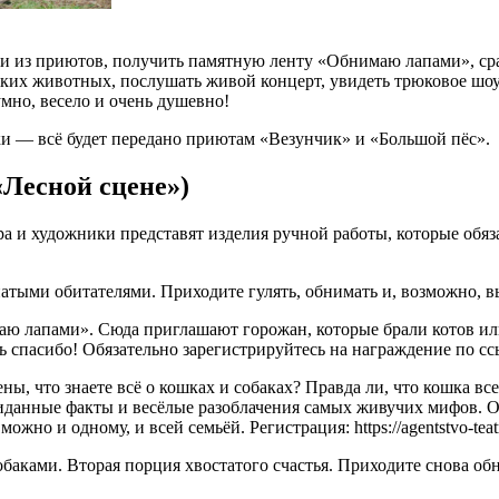
и из приютов, получить памятную ленту «Обнимаю лапами», сраз
ких животных, послушать живой концерт, увидеть трюковое шоу 
умно, весело и очень душевно!
ки — всё будет передано приютам «Везунчик» и «Большой пёс».
«Лесной сцене»)
а и художники представят изделия ручной работы, которые обяз
атыми обитателями. Приходите гулять, обнимать и, возможно, в
аю лапами». Сюда приглашают горожан, которые брали котов и
пасибо! Обязательно зарегистрируйтесь на награждение по ссылке: 
ы, что знаете всё о кошках и собаках? Правда ли, что кошка все
иданные факты и весёлые разоблачения самых живучих мифов. О
жно и одному, и всей семьёй. Регистрация: https://agentstvo-teatr
баками. Вторая порция хвостатого счастья. Приходите снова об