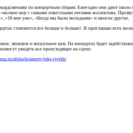
екордсменами по концертным сборам. Ежегодно они дают около 
-часовое шоу с самыми известными песнями коллектива. Прозвуч
», «18 мне уже», «Когда мы были молодыми» и многие другие.
цертах становится все больше и больше!. И приглашаю всех же
овое, звуковое и визуальное шоу. На концертах будет задейство
помогут увидеть все происходящее на сцене.
arena.ru/afisha/kontserty/ruki-vverkh/