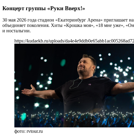
Концерт группы «Руки Вверх!»
30 мая 2026 года стадион «Екатеринбург Арена» приглашает на
объединяет поколения. Хиты «Крошка моя», «18 мне уже», «Он 
и ностальгии.
https://kudaekb.ru/uploads/da4e4e9ddb0e65abb1ac005268ad7
фото: rvtour.ru