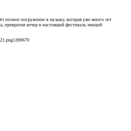
ёт полное погружение в музыку, которая уже много лет
на, превратив вечер в настоящий фестиваль эмоций
221.png
1200
670