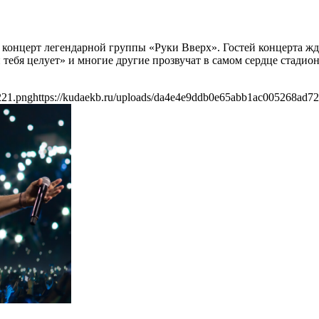
 концерт легендарной группы «Руки Вверх». Гостей концерта жд
тебя целует» и многие другие прозвучат в самом сердце стадио
221.png
https://kudaekb.ru/uploads/da4e4e9ddb0e65abb1ac005268ad7