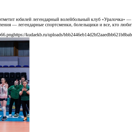
е отметит юбилей легендарный волейбольный клуб «Уралочка» — 6
оления — легендарные спортсменки, болельщики и все, кто любит
b66.png
https://kudaekb.ru/uploads/bbb2446eb14d2bf2aaedbb621b8ba