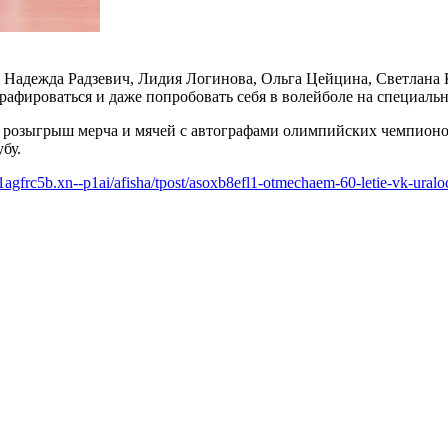
 Надежда Радзевич, Лидия Логинова, Ольга Цейцина, Светлана
графироваться и даже попробовать себя в волейболе на специаль
, розыгрыш мерча и мячей с автографами олимпийских чемпионок
бу.
e1agfrc5b.xn--p1ai/afisha/tpost/asoxb8efl1-otmechaem-60-letie-vk-ural