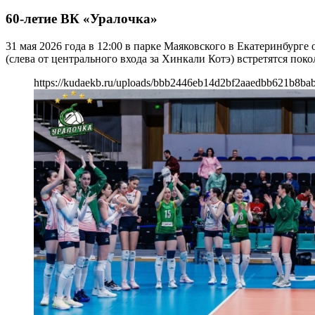
60-летие ВК «Уралочка»
31 мая 2026 года в 12:00 в парке Маяковского в Екатеринбург
(слева от центрального входа за Хинкали Котэ) встретятся пок
https://kudaekb.ru/uploads/bbb2446eb14d2bf2aaedbb621b8ba