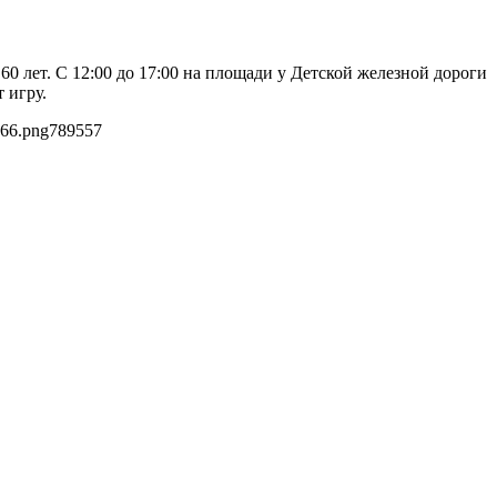
0 лет. С 12:00 до 17:00 на площади у Детской железной дороги
 игру.
b66.png
789
557