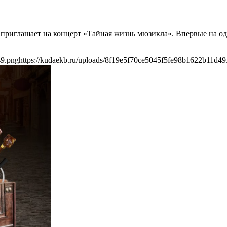
 приглашает на концерт «Тайная жизнь мюзикла». Впервые на од
49.png
https://kudaekb.ru/uploads/8f19e5f70ce5045f5fe98b1622b11d49