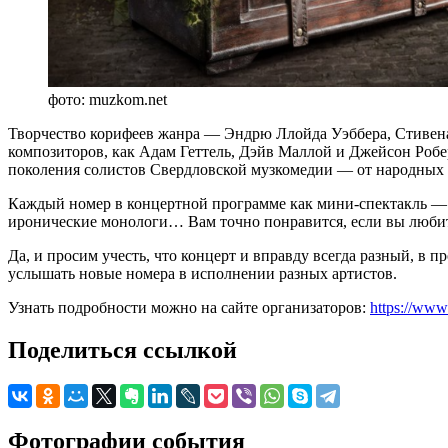
фото: muzkom.net
Творчество корифеев жанра — Эндрю Ллойда Уэббера, Стивена
композиторов, как Адам Геттель, Дэйв Маллой и Джейсон Робер
поколения солистов Свердловской музкомедии — от народных 
Каждый номер в концертной программе как мини-спектакль —
иронические монологи… Вам точно понравится, если вы любите п
Да, и просим учесть, что концерт и вправду всегда разный, в 
услышать новые номера в исполнении разных артистов.
Узнать подробности можно на сайте организаторов:
https://www
Поделиться ссылкой
Фотографии события