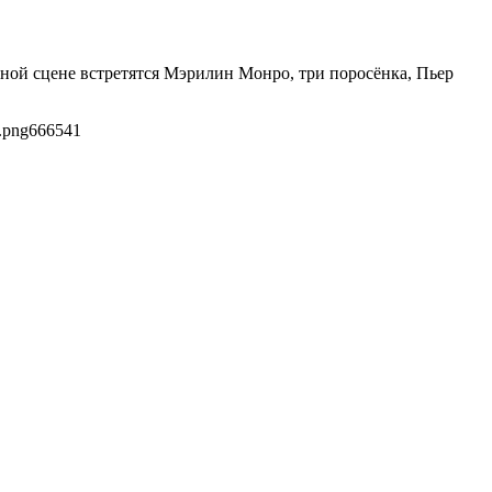
ной сцене встретятся Мэрилин Монро, три поросёнка, Пьер
.png
666
541