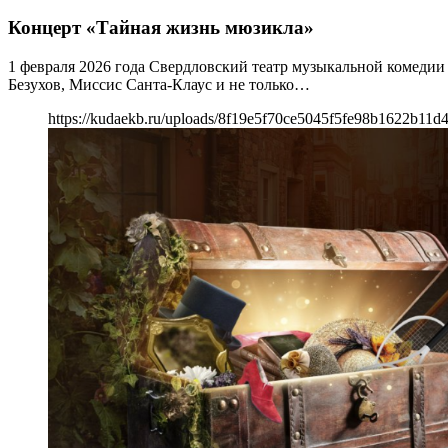
Концерт «Тайная жизнь мюзикла»
1 февраля 2026 года Свердловский театр музыкальной комедии
Безухов, Миссис Санта-Клаус и не только…
https://kudaekb.ru/uploads/8f19e5f70ce5045f5fe98b1622b11d