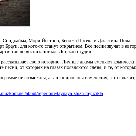
 Сондхайма, Мори Йестона, Бенджа Пасека и Джастина Пола — 
т Браун, для кого-то станут открытием. Все песни звучат в авт
артистов до воспитанников Детской студии.
 рассказывает свою историю. Личные драмы сменяют комически
есни, от которых на глазах появляются слёзы, и те, от которых
программе не возможны, а запланированы изменения, а это значит
.muzkom.net/about/repertoire/taynaya-zhizn-myuzikla