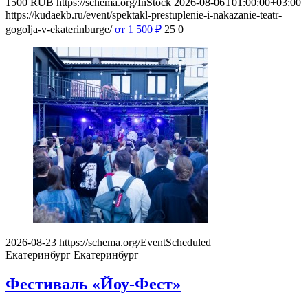
1500
RUB
https://schema.org/InStock
2026-08-06T01:00:00+03:00
https://kudaekb.ru/event/spektakl-prestuplenie-i-nakazanie-teatr-
gogolja-v-ekaterinburge/
от 1 500
₽
25
0
2026-08-23
https://schema.org/EventScheduled
Екатеринбург
Екатеринбург
Фестиваль «Йоу-Фест»