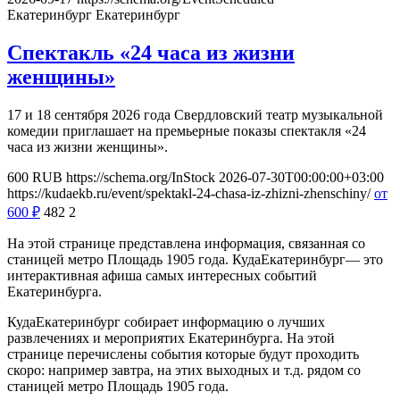
Екатеринбург
Екатеринбург
Спектакль «24 часа из жизни
женщины»
17 и 18 сентября 2026 года Свердловский театр музыкальной
комедии приглашает на премьерные показы спектакля «24
часа из жизни женщины».
600
RUB
https://schema.org/InStock
2026-07-30T00:00:00+03:00
https://kudaekb.ru/event/spektakl-24-chasa-iz-zhizni-zhenschiny/
от
600
₽
482
2
На этой странице представлена информация, связанная со
станицей метро Площадь 1905 года. КудаЕкатеринбург— это
интерактивная афиша самых интересных событий
Екатеринбурга.
КудаЕкатеринбург собирает информацию о лучших
развлечениях и мероприятих Екатеринбурга. На этой
странице перечислены события которые будут проходить
скоро: например завтра, на этих выходных и т.д. рядом со
станицей метро Площадь 1905 года.