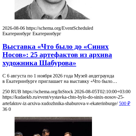
2026-08-06
https://schema.org/EventScheduled
Екатеринбург
Екатеринбург
Выставка «Что было до «Синих
Носов»: 25 артефактов из архива
художника Шабурова»
С 6 августа по 1 ноября 2026 года Музей андеграунда
в Екатеринбурге приглашает на выставку «Что было…
250
RUB
https://schema.org/InStock
2026-08-05T02:10:00+03:00
https://kudaekb.ru/event/vystavka-chto-bylo-do-sinix-nosov-25-
artefaktov-iz-arxiva-xudozhnika-shaburova-v-ekaterinburge/
500
₽
36
0