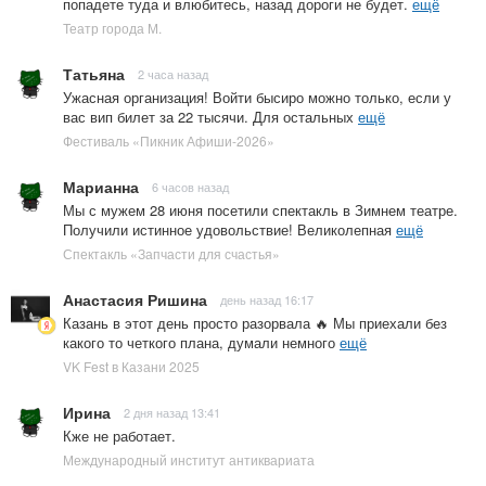
попадете туда и влюбитесь, назад дороги не будет.
ещё
Театр города М.
Татьяна
2 часа назад
Ужасная организация! Войти бысиро можно только, если у
вас вип билет за 22 тысячи. Для остальных
ещё
Фестиваль «Пикник Афиши-2026»
Марианна
6 часов назад
Мы с мужем 28 июня посетили спектакль в Зимнем театре.
Получили истинное удовольствие! Великолепная
ещё
Спектакль «Запчасти для счастья»
Анастасия Ришина
день назад 16:17
Казань в этот день просто разорвала 🔥 Мы приехали без
какого то четкого плана, думали немного
ещё
VK Fest в Казани 2025
Ирина
2 дня назад 13:41
Кже не работает.
Международный институт антиквариата