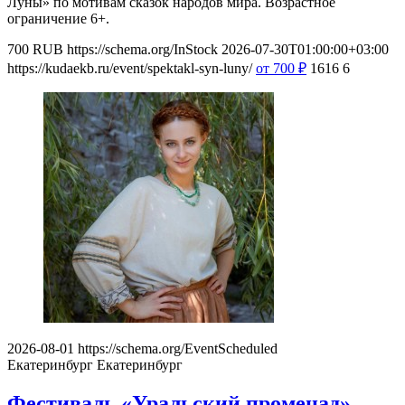
Луны» по мотивам сказок народов мира. Возрастное
ограничение 6+.
700
RUB
https://schema.org/InStock
2026-07-30T01:00:00+03:00
https://kudaekb.ru/event/spektakl-syn-luny/
от 700
₽
1616
6
2026-08-01
https://schema.org/EventScheduled
Екатеринбург
Екатеринбург
Фестиваль «Уральский променад»