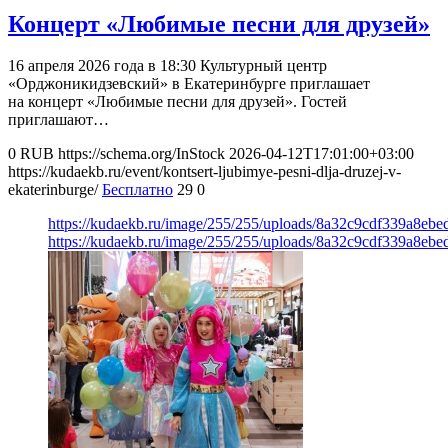
Концерт «Любимые песни для друзей»
16 апреля 2026 года в 18:30 Культурный центр
«Орджоникидзевский» в Екатеринбурге приглашает
на концерт «Любимые песни для друзей». Гостей
приглашают…
0
RUB
https://schema.org/InStock
2026-04-12T17:01:00+03:00
https://kudaekb.ru/event/kontsert-ljubimye-pesni-dlja-druzej-v-
ekaterinburge/
Бесплатно
29
0
https://kudaekb.ru/image/255/255/uploads/8a32c9cdf339a8eb
https://kudaekb.ru/image/255/255/uploads/8a32c9cdf339a8eb