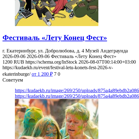
Фестиваль «Лету Конец Фест»
г. Екатеринбург, ул. Добролюбова, д. 4
Музей Андеграунда
2026-09-06
2026-09-06
Фестиваль «Лету Конец Фест»
1200
RUB
https://schema.org/InStock
2026-08-07T00:14:00+03:00
https://kudaekb.ru/event/festival-letu-konets-fest-2026-v-
ekaterinburge/
от 1 200
₽
7
0
Советуем
https://kudaekb.ru/image/269/250/uploads/875a4a89ebdb2a0
https://kudaekb.ru/image/269/250/uploads/875a4a89ebdb2a0