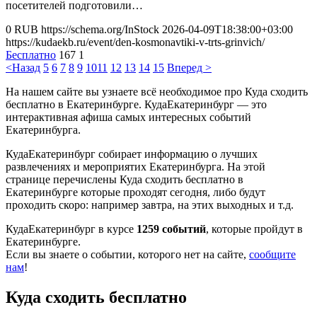
посетителей подготовили…
0
RUB
https://schema.org/InStock
2026-04-09T18:38:00+03:00
https://kudaekb.ru/event/den-kosmonavtiki-v-trts-grinvich/
Бесплатно
167
1
<Назад
5
6
7
8
9
10
11
12
13
14
15
Вперед >
На нашем сайте вы узнаете всё необходимое про Куда сходить
бесплатно в Екатеринбурге. КудаЕкатеринбург — это
интерактивная афиша самых интересных событий
Екатеринбурга.
КудаЕкатеринбург собирает информацию о лучших
развлечениях и мероприятих Екатеринбурга. На этой
странице перечислены Куда сходить бесплатно в
Екатеринбурге которые проходят сегодня, либо будут
проходить скоро: например завтра, на этих выходных и т.д.
КудаЕкатеринбург в курсе
1259 событий
, которые пройдут в
Екатеринбурге.
Если вы знаете о событии, которого нет на сайте,
сообщите
нам
!
Куда сходить бесплатно