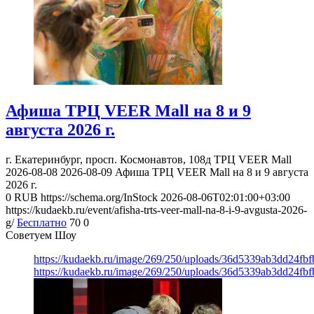
Афиша ТРЦ VEER Mall на 8 и 9
августа 2026 г.
г. Екатеринбург, просп. Космонавтов, 108д
ТРЦ VEER Mall
2026-08-08
2026-08-09
Афиша ТРЦ VEER Mall на 8 и 9 августа
2026 г.
0
RUB
https://schema.org/InStock
2026-08-06T02:01:00+03:00
https://kudaekb.ru/event/afisha-trts-veer-mall-na-8-i-9-avgusta-2026-
g/
Бесплатно
70
0
Советуем Шоу
https://kudaekb.ru/image/269/250/uploads/36d5339ab3dd24fb
https://kudaekb.ru/image/269/250/uploads/36d5339ab3dd24fb