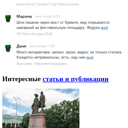
Кинотеатр Синема Стар Принц плаза
Марина
день назад 16:25
Шли пешком через мост от Кремля, вид открывается
шикарный на фестивальную площадку. Федука
ещё
VK Fest в Казани 2025
Даня
день назад 11:40
Много интерактива: запахи, звуки, видео; не только статика.
Концепты нетривиальны, есть, над чем
ещё
Выставка «Черновик будущего»
Интересные
статьи и публикации