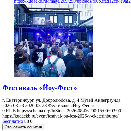
https://kudaekb.ru/image/269/250/uploads/f00b3fad12cb4e9af
Фестиваль «Йоу-Фест»
г. Екатеринбург, ул. Добролюбова, д. 4
Музей Андеграунда
2026-08-23
2026-08-23
Фестиваль «Йоу-Фест»
0
RUB
https://schema.org/InStock
2026-08-06T00:15:00+03:00
https://kudaekb.ru/event/festival-jou-fest-2026-v-ekaterinburge/
Бесплатно
88
0
Отображать события