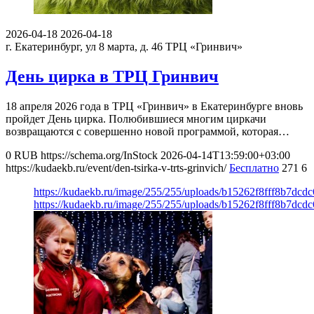
2026-04-18
2026-04-18
г. Екатеринбург, ул 8 марта, д. 46
ТРЦ «Гринвич»
День цирка в ТРЦ Гринвич
18 апреля 2026 года в ТРЦ «Гринвич» в Екатеринбурге вновь
пройдет День цирка. Полюбившиеся многим циркачи
возвращаются с совершенно новой программой, которая…
0
RUB
https://schema.org/InStock
2026-04-14T13:59:00+03:00
https://kudaekb.ru/event/den-tsirka-v-trts-grinvich/
Бесплатно
271
6
https://kudaekb.ru/image/255/255/uploads/b15262f8fff8b7dc
https://kudaekb.ru/image/255/255/uploads/b15262f8fff8b7dc