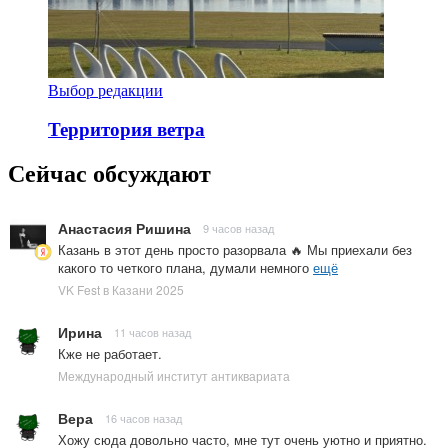
Выбор редакции
Территория ветра
Сейчас обсуждают
Анастасия Ришина
9 часов назад
Казань в этот день просто разорвала 🔥 Мы приехали без
какого то четкого плана, думали немного
ещё
VK Fest в Казани 2025
Ирина
11 часов назад
Кже не работает.
Международный институт антиквариата
Вера
16 часов назад
Хожу сюда довольно часто, мне тут очень уютно и приятно.