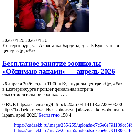
2026-04-26
2026-04-26
Екатеринбург, ул. Академика Бардина, д. 21Б
Культурный
центр «Дружба»
Бесплатное занятие зоошколы
«Обнимаю лапами» — апрель 2026
26 апреля 2026 года в 11:00 в Культурном центре «Дружба»
в Екатеринбурге пройдёт финальная встреча
благотворительной зоошколы…
0
RUB
https://schema.org/InStock
2026-04-14T13:27:00+03:00
https://kudaekb.ru/event/besplatnoe-zanjatie-zooshkoly-obnimaju-
lapami-aprel-2026/
Бесплатно
150
4
https://kudaekb.ru/image/255/255/uploads/c7c6e6e791189cc5
https://kudaekb.ru/image/255/255/uploads/c7c6e6e791189cc5