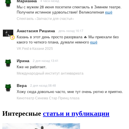
Марианна
4 часа назад
Мы с мужем 28 июня посетили спектакль в Зимнем театре.
Получили истинное удовольствие! Великолепная
ещё
Спектакль «Запчасти для счастья»
Анастасия Ришина
день назад 16:17
Казань в этот день просто разорвала 🔥 Мы приехали без
какого то четкого плана, думали немного
ещё
VK Fest в Казани 2025
Ирина
2 дня назад 13:41
Кже не работает.
Международный институт антиквариата
Вера
2 дня назад 08:48
Хожу сюда довольно часто, мне тут очень уютно и приятно.
Кинотеатр Синема Стар Принц плаза
Интересные
статьи и публикации