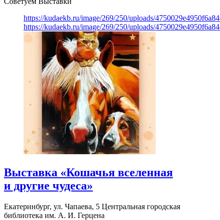
Советуем Выставки
https://kudaekb.ru/image/269/250/uploads/4750029e4950f6a8
https://kudaekb.ru/image/269/250/uploads/4750029e4950f6a8
Выставка «Кошачья вселенная
и другие чудеса»
Екатеринбург, ул. Чапаева, 5
Центральная городская
библиотека им. А. И. Герцена