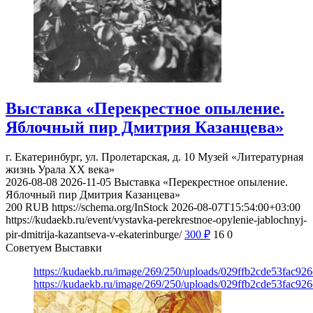
Выставка «Перекрестное опыление.
Яблочный пир Дмитрия Казанцева»
г. Екатеринбург, ул. Пролетарская, д. 10
Музей «Литературная
жизнь Урала ХХ века»
2026-08-08
2026-11-05
Выставка «Перекрестное опыление.
Яблочный пир Дмитрия Казанцева»
200
RUB
https://schema.org/InStock
2026-08-07T15:54:00+03:00
https://kudaekb.ru/event/vystavka-perekrestnoe-opylenie-jablochnyj-
pir-dmitrija-kazantseva-v-ekaterinburge/
300
₽
16
0
Советуем Выставки
https://kudaekb.ru/image/269/250/uploads/029ffb2cde53fac92
https://kudaekb.ru/image/269/250/uploads/029ffb2cde53fac92