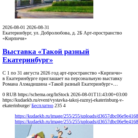
2026-08-01
2026-08-31
Екатеринбург, ул. Добролюбова, д. 2Б
Арт-пространство
«Кирпичи»
Выставка «Такой разный
Екатеринбург»
С 1 по 31 августа 2026 год арт-пространство «Кирпичи»
в Екатеринбурге приглашает на персональную выставку
Романа Ахмадишина «Такой разный Екатеринбург»…
0
RUB
https://schema.org/InStock
2026-08-01T11:43:00+03:00
https://kudaekb.ru/event/vystavka-takoj-raznyj-ekaterinburg-v-
ekaterinburge/
Бесплатно
235
4
https://kudaekb.ru/image/255/255/uploads/d3657dbc06e9e41
https://kudaekb.ru/image/255/255/uploads/d3657dbc06e9e41