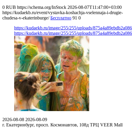
0
RUB
https://schema.org/InStock
2026-08-07T11:47:00+03:00
https://kudaekb.ru/event/vystavka-koshachja-vselennaja-i-drugie-
chudesa-v-ekaterinburge/
Бесплатно
91
0
https://kudaekb.ru/image/255/255/uploads/875a4a89ebdb2a0
https://kudaekb.ru/image/255/255/uploads/875a4a89ebdb2a0
2026-08-08
2026-08-09
г. Екатеринбург, просп. Космонавтов, 108д
ТРЦ VEER Mall