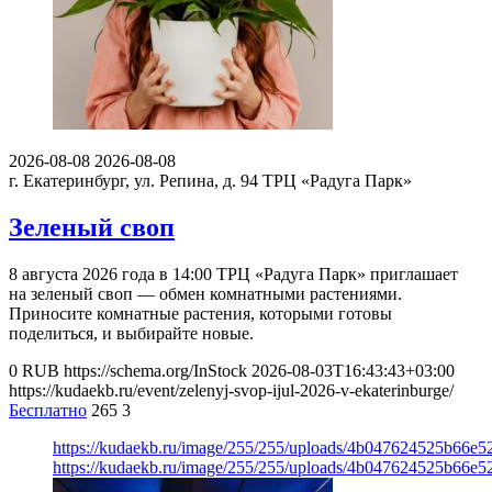
2026-08-08
2026-08-08
г. Екатеринбург, ул. Репина, д. 94
ТРЦ «Радуга Парк»
Зеленый своп
8 августа 2026 года в 14:00 ТРЦ «Радуга Парк» приглашает
на зеленый своп — обмен комнатными растениями.
Приносите комнатные растения, которыми готовы
поделиться, и выбирайте новые.
0
RUB
https://schema.org/InStock
2026-08-03T16:43:43+03:00
https://kudaekb.ru/event/zelenyj-svop-ijul-2026-v-ekaterinburge/
Бесплатно
265
3
https://kudaekb.ru/image/255/255/uploads/4b047624525b66e
https://kudaekb.ru/image/255/255/uploads/4b047624525b66e