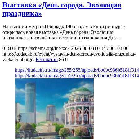
Выставка «День города. Эволюция
праздника»
На станции метро «Площадь 1905 года» в Екатеринбурге
открылась новая выставка «День города. Эволюция
праздника», посвящённая истории празднования Дня…
0
RUB
https://schema.org/InStock
2026-08-03T01:45:00+03:00
https://kudaekb.ru/event/vystavka-den-goroda-evoljutsija-prazdnika-
v-ekaterinburge/
Бесплатно
86
0
https://kudaekb.ru/image/255/255/uploads/bbdbc936b5181f3
https://kudaekb.ru/image/255/255/uploads/bbdbc936b5181f3