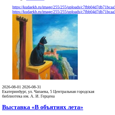
https://kudaekb.ru/image/255/255/uploads/c7fbb04d7db71bca
https://kudaekb.ru/image/255/255/uploads/c7fbb04d7db71bca
2026-08-01
2026-08-31
Екатеринбург, ул. Чапаева, 5
Центральная городская
библиотека им. А. И. Герцена
Выставка «В объятиях лета»