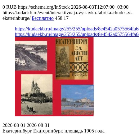
0
RUB
https://schema.org/InStock
2026-08-03T12:07:00+03:00
https://kudaekb.ru/event/interaktivnaja-vystavka-fabrika-chudes-v-
ekaterinburge/
Бесплатно
458
17
https://kudaekb.ru/image/255/255/uploads/8e4542a0575564fa
https://kudaekb.ru/image/255/255/uploads/8e4542a0575564fa
2026-08-01
2026-08-31
Екатеринбург
Екатеринбург, площадь 1905 года