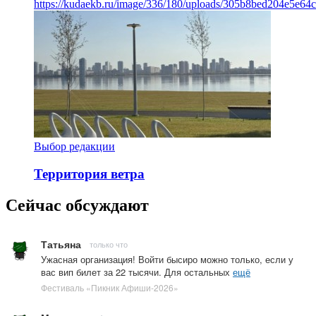
https://kudaekb.ru/image/336/180/uploads/305b8bed204e5e6
Выбор редакции
Территория ветра
Сейчас обсуждают
Татьяна
только что
Ужасная организация! Войти бысиро можно только, если у
вас вип билет за 22 тысячи. Для остальных
ещё
Фестиваль «Пикник Афиши-2026»