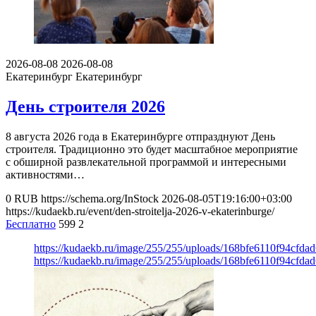
2026-08-08
2026-08-08
Екатеринбург
Екатеринбург
День строителя 2026
8 августа 2026 года в Екатеринбурге отпразднуют День
строителя. Традиционно это будет масштабное мероприятие
с обширной развлекательной программой и интересными
активностями…
0
RUB
https://schema.org/InStock
2026-08-05T19:16:00+03:00
https://kudaekb.ru/event/den-stroitelja-2026-v-ekaterinburge/
Бесплатно
599
2
https://kudaekb.ru/image/255/255/uploads/168bfe6110f94cfd
https://kudaekb.ru/image/255/255/uploads/168bfe6110f94cfd