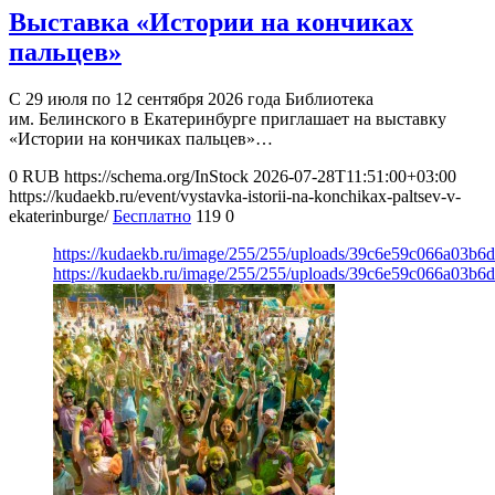
Выставка «Истории на кончиках
пальцев»
С 29 июля по 12 сентября 2026 года Библиотека
им. Белинского в Екатеринбурге приглашает на выставку
«Истории на кончиках пальцев»…
0
RUB
https://schema.org/InStock
2026-07-28T11:51:00+03:00
https://kudaekb.ru/event/vystavka-istorii-na-konchikax-paltsev-v-
ekaterinburge/
Бесплатно
119
0
https://kudaekb.ru/image/255/255/uploads/39c6e59c066a03b
https://kudaekb.ru/image/255/255/uploads/39c6e59c066a03b