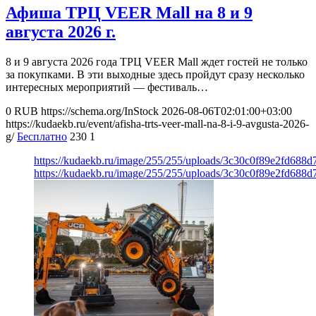
Афиша ТРЦ VEER Mall на 8 и 9
августа 2026 г.
8 и 9 августа 2026 года ТРЦ VEER Mall ждет гостей не только
за покупками. В эти выходные здесь пройдут сразу несколько
интересных мероприятий — фестиваль…
0
RUB
https://schema.org/InStock
2026-08-06T02:01:00+03:00
https://kudaekb.ru/event/afisha-trts-veer-mall-na-8-i-9-avgusta-2026-
g/
Бесплатно
230
1
https://kudaekb.ru/image/255/255/uploads/3c30c0f89e2fd688
https://kudaekb.ru/image/255/255/uploads/3c30c0f89e2fd688