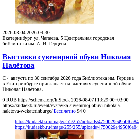
2026-08-04
2026-09-30
Екатеринбург, ул. Чапаева, 5
Центральная городская
библиотека им. А. И. Герцена
Выставка сувенирной обуви Николая
Налётова
С 4 августа по 30 сентября 2026 года Библиотека им. Герцена
в Екатеринбурге приглашает на выставку сувенирной обуви
Николая Налётова.
0
RUB
https://schema.org/InStock
2026-08-07T13:29:00+03:00
https://kudaekb.ru/event/vystavka-suvenirnoj-obuvi-nikolaja-
naletova-v-ekaterinburge/
Бесплатно
94
0
https://kudaekb.ru/image/255/255/uploads/4750029e4950f6a8
https://kudaekb.ru/image/255/255/uploads/4750029e4950f6a8