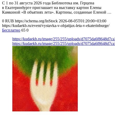
С 1 по 31 августа 2026 года Библиотека им. Герцена
в Екатеринбурге приглашает на выставку картин Елены
Камкиной «В объятиях лета». Картины, созданные Еленой …
0
RUB
https://schema.org/InStock
2026-08-05T01:20:00+03:00
https://kudaekb.ru/event/vystavka-v-objatijax-leta-v-ekaterinburge/
Бесплатно
65
0
https://kudaekb.ru/image/255/255/uploads/d7075da6f8648d7c
https://kudaekb.ru/image/255/255/uploads/d7075da6f8648d7c