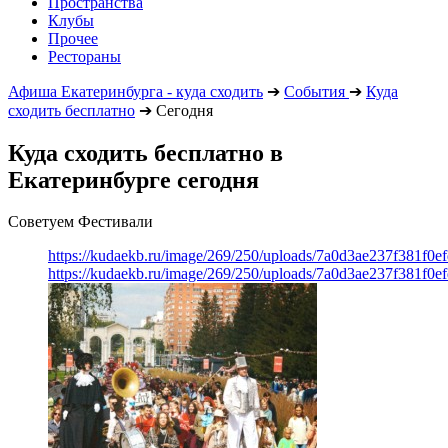
Пространства
Клубы
Прочее
Рестораны
Афиша Екатеринбурга - куда сходить
➔
События
➔
Куда
сходить бесплатно
➔
Сегодня
Куда сходить бесплатно в
Екатеринбурге сегодня
Советуем Фестивали
https://kudaekb.ru/image/269/250/uploads/7a0d3ae237f381f0
https://kudaekb.ru/image/269/250/uploads/7a0d3ae237f381f0