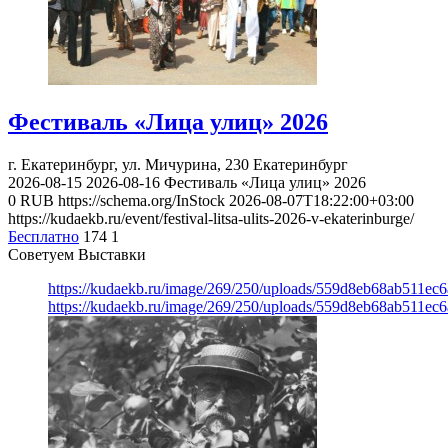
Фестиваль «Лица улиц» 2026
г. Екатеринбург, ул. Мичурина, 230
Екатеринбург
2026-08-15
2026-08-16
Фестиваль «Лица улиц» 2026
0
RUB
https://schema.org/InStock
2026-08-07T18:22:00+03:00
https://kudaekb.ru/event/festival-litsa-ulits-2026-v-ekaterinburge/
Бесплатно
174
1
Советуем Выставки
https://kudaekb.ru/image/269/250/uploads/559d8eb68ab511e
https://kudaekb.ru/image/269/250/uploads/559d8eb68ab511e