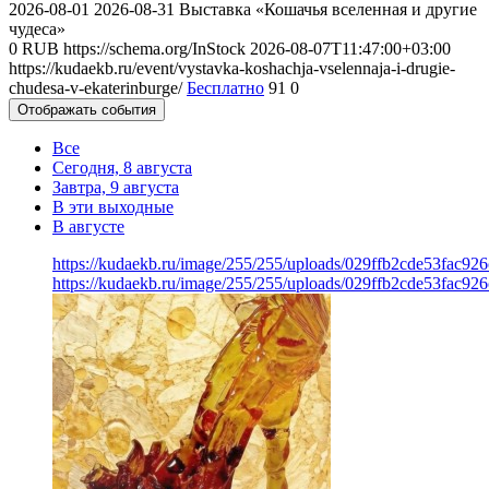
2026-08-01
2026-08-31
Выставка «Кошачья вселенная и другие
чудеса»
0
RUB
https://schema.org/InStock
2026-08-07T11:47:00+03:00
https://kudaekb.ru/event/vystavka-koshachja-vselennaja-i-drugie-
chudesa-v-ekaterinburge/
Бесплатно
91
0
Отображать события
Все
Сегодня, 8 августа
Завтра, 9 августа
В эти выходные
В августе
https://kudaekb.ru/image/255/255/uploads/029ffb2cde53fac92
https://kudaekb.ru/image/255/255/uploads/029ffb2cde53fac92