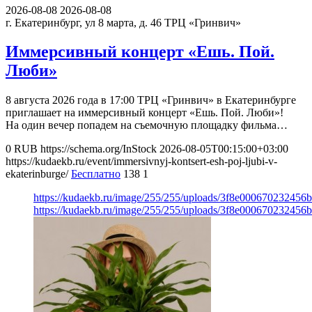
2026-08-08
2026-08-08
г. Екатеринбург, ул 8 марта, д. 46
ТРЦ «Гринвич»
Иммерсивный концерт «Ешь. Пой.
Люби»
8 августа 2026 года в 17:00 ТРЦ «Гринвич» в Екатеринбурге
приглашает на иммерсивный концерт «Ешь. Пой. Люби»!
На один вечер попадем на съемочную площадку фильма…
0
RUB
https://schema.org/InStock
2026-08-05T00:15:00+03:00
https://kudaekb.ru/event/immersivnyj-kontsert-esh-poj-ljubi-v-
ekaterinburge/
Бесплатно
138
1
https://kudaekb.ru/image/255/255/uploads/3f8e000670232456
https://kudaekb.ru/image/255/255/uploads/3f8e000670232456