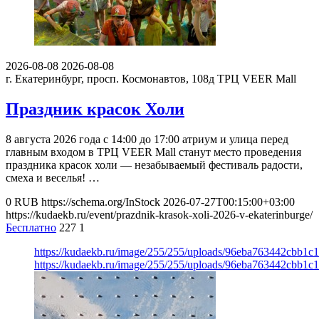
2026-08-08
2026-08-08
г. Екатеринбург, просп. Космонавтов, 108д
ТРЦ VEER Mall
Праздник красок Холи
8 августа 2026 года с 14:00 до 17:00 атриум и улица перед
главным входом в ТРЦ VEER Mall станут место проведения
праздника красок холи — незабываемый фестиваль радости,
смеха и веселья! …
0
RUB
https://schema.org/InStock
2026-07-27T00:15:00+03:00
https://kudaekb.ru/event/prazdnik-krasok-xoli-2026-v-ekaterinburge/
Бесплатно
227
1
https://kudaekb.ru/image/255/255/uploads/96eba763442cbb1
https://kudaekb.ru/image/255/255/uploads/96eba763442cbb1